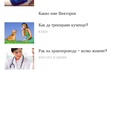
Какво име Виктория
Как да тренираме кученце?
КЪЩА
Рак на хранопровода - колко живеят?
КРАСОТА И ЗДРАВЕ