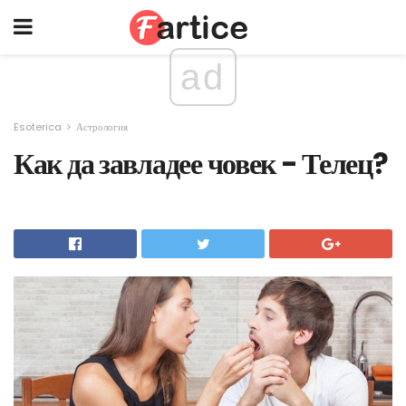
ad
Esoterica
Астрология
Как да завладее човек - Телец?