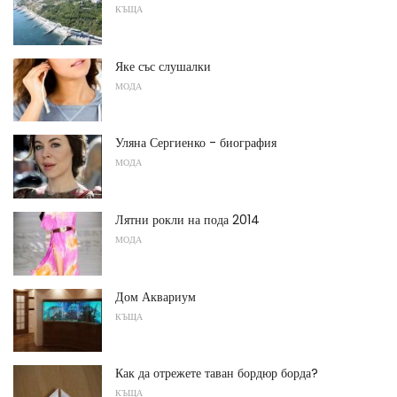
КЪЩА
Яке със слушалки
МОДА
Уляна Сергиенко - биография
МОДА
Лятни рокли на пода 2014
МОДА
Дом Аквариум
КЪЩА
Как да отрежете таван бордюр борда?
КЪЩА