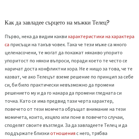
Как да завладее сърцето на мъжки Телец?
Първо, нека да видим какви
характеристики на характера
са
присъщи на такъв човек. Така че тези мъже са много
целенасочени, те могат да покажат някакво упорито
упоритост по някои въпроси, поради което те често се
наричат ​​доста конфликтни хора. Не е нищо за това, че те
казват, че ако Телецът вземе решение по принцип за себе
си, би било практически невъзможно да промени
решението му и да го накара да промени гледната си
точка. Като се има предвид тази черта характер,
повечето от тези момчета обръщат внимание на тези
момичета, които, изцяло или поне в повечето случаи,
споделят своите възгледи. За да завладеете Телец и да
поддържате близки
отношения
с него, трябва