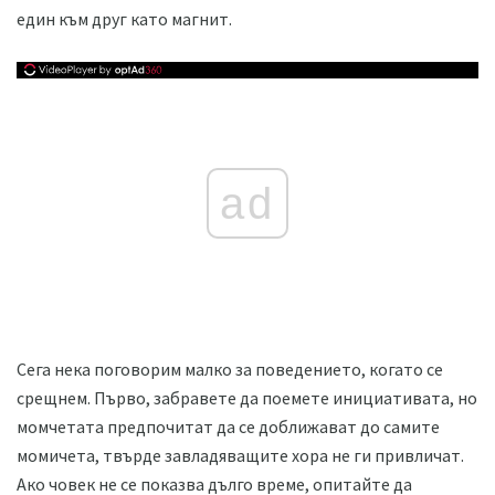
един към друг като магнит.
ad
Сега нека поговорим малко за поведението, когато се
срещнем. Първо, забравете да поемете инициативата, но
момчетата предпочитат да се доближават до самите
момичета, твърде завладяващите хора не ги привличат.
Ако човек не се показва дълго време, опитайте да