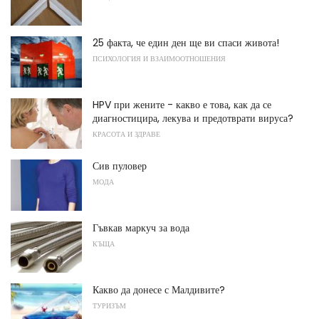
25 факта, че един ден ще ви спаси живота!
ПСИХОЛОГИЯ И ВЗАИМООТНОШЕНИЯ
HPV при жените - какво е това, как да се
диагностицира, лекува и предотврати вируса?
КРАСОТА И ЗДРАВЕ
Сив пуловер
МОДА
Гъвкав маркуч за вода
КЪЩА
Какво да донесе с Малдивите?
ТУРИЗЪМ