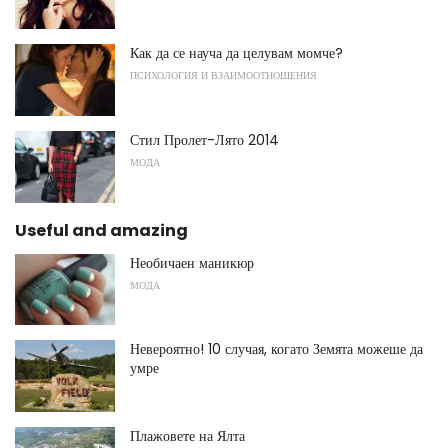
Как да се науча да целувам момче?
ПСИХОЛОГИЯ И ВЗАИМООТНОШЕНИЯ
Стил Пролет-Лято 2014
МОДА
Useful and amazing
Необичаен маникюр
МОДА
Невероятно! 10 случая, когато Земята можеше да
умре
Плажовете на Ялта