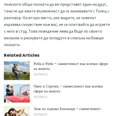
поискате общи познати да ви представят един на друг,
така че ще имате възможност да се занимавате с Телец с
разговор. На второ място, ако видите, че човекът
изразява съчувствие към вас, не се опитвайте да играете
с него в студ. Това поведение няма да бъде по своето
желание и рискувате да попадате в списъка на бивши
познати.
Related Articles
Риба и Риби - съвместимост във всички сфери
на живота
ESOTERICA
Овен и Стрелец - съвместимост във всички
сфери на живота
ESOTERICA
Знак на зодиака Близнаци - съвместимост
ESOTERICA