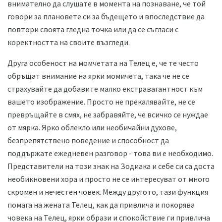
внимателно да слушате в момента на познаване, че той
говори за плановете си за бъдещето и впоследствие да
повтори своята гледна точка или да се съгласи с
коректността на своите възгледи.
Друга особеност на момчетата на Телец е, че те често
обръщат внимание на ярки момичета, така че не се
страхувайте да добавите малко екстравагантност към
вашето изображение. Просто не прекалявайте, не се
превръщайте в смях, не забравяйте, че всичко се нуждае
от мярка. Ярко облекло или необичайни духове,
безпрепятствено поведение и способност да
поддържате ежедневен разговор - това ви е необходимо.
Представители на този знак на Зодиака и себе си са доста
необикновени хора и просто не се интересуват от много
скромен и нечестен човек. Между другото, тази функция
помага на жената Телец, как да привлича и покорява
човека на Телец, ярки образи и спокойствие ги привлича