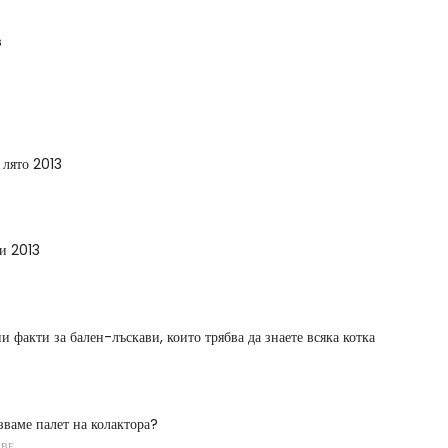
в
 лято 2013
и 2013
и факти за бален-лъскави, които трябва да знаете всяка котка
зваме палет на колактора?
АВЕ