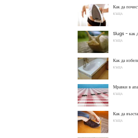
Как да почис
КЪЩА
Slugs - как 
КЪЩА
Как да избел
КЪЩА
Мравки в апа
КЪЩА
Как да възст
КЪЩА