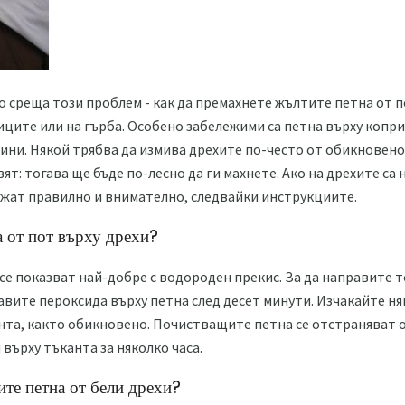
 среща този проблем - как да премахнете жълтите петна от 
ците или на гърба. Особено забележими са петна върху копри
чини. Някой трябва да измива дрехите по-често от обикновено.
ят: тогава ще бъде по-лесно да ги махнете. Ако на дрехите са
кажат правилно и внимателно, следвайки инструкциите.
а от пот върху дрехи?
се показват най-добре с водороден прекис. За да направите т
авите пероксида върху петна след десет минути. Изчакайте ня
та, както обикновено. Почистващите петна се отстраняват о
 върху тъканта за няколко часа.
ите петна от бели дрехи?