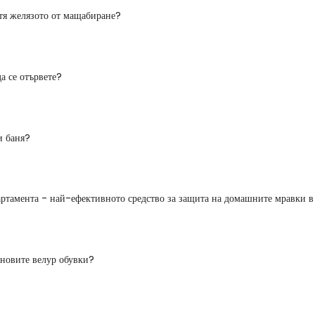
тя желязото от мащабиране?
да се отървете?
и баня?
ртамента - най-ефективното средство за защита на домашните мравки в
ановите велур обувки?