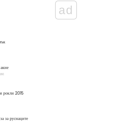
ad
мък
 акне
АВЕ
и рокли 2015
за за руснаците