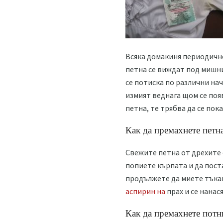
Всяка домакиня периодично
петна се виждат под мишни
се потиска по различни на
измият веднага щом се появ
петна, те трябва да се по
Как да премахнете петн
Свежите петна от дрехите 
попиете кърпата и да пост
продължете да миете тъкан
аспирин на
прах и се нанася
Как да премахнете потн