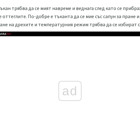
ъкан трябва да се мият навреме и веднага след като се прибр
 оттеглите. По-добре е тъканта да се мие със сапун за пране и
ане на дрехите и температурния режим трябва да се избират 
ad