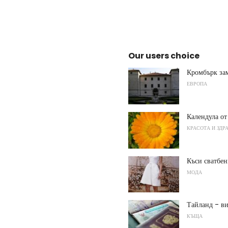
Our users choice
Кромбърк за
ЕВРОПА
Календула от
КРАСОТА И ЗДР
Къси сватбен
МОДА
Тайланд - ви
КЪЩА