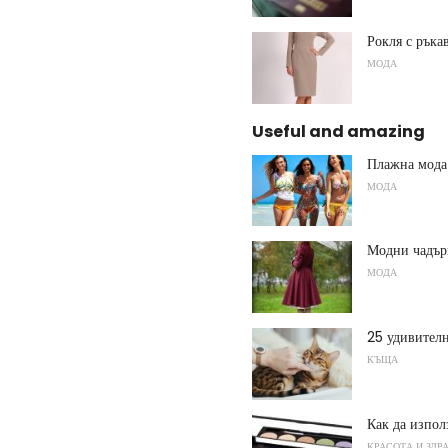
Рокля с ръка
МОДА
Useful and amazing
Плажна мода
МОДА
Модни чадър
МОДА
25 удивителн
КЪЩА
Как да изпол
КРАСОТА И ЗДР