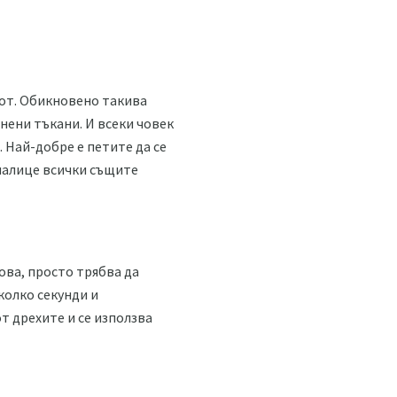
пот. Обикновено такива
нени тъкани. И всеки човек
 Най-добре е петите да се
 налице всички същите
ова, просто трябва да
колко секунди и
т дрехите и се използва