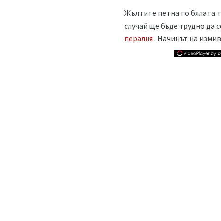
Жълтите петна по бялата т
случай ще бъде трудно да се
пералня
. Начинът на измив