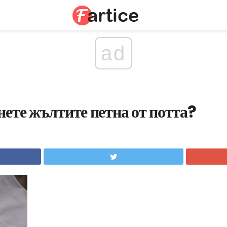
ad
нете жълтите петна от потта?