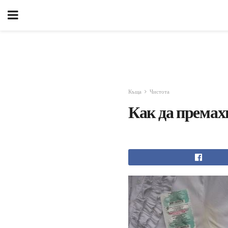
Къща
Чистота
Как да премах