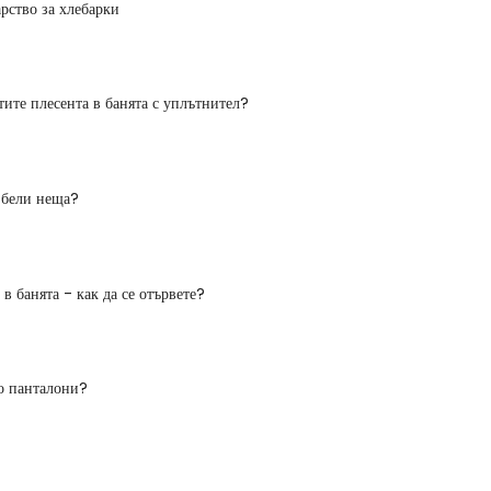
рство за хлебарки
тите плесента в банята с уплътнител?
 бели неща?
 в банята - как да се отървете?
о панталони?