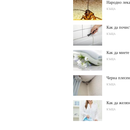
Народно лека
КЪЩА
Как да почис
КЪЩА
Как да миете
КЪЩА
Черна плесен
КЪЩА
Как да желяз
КЪЩА