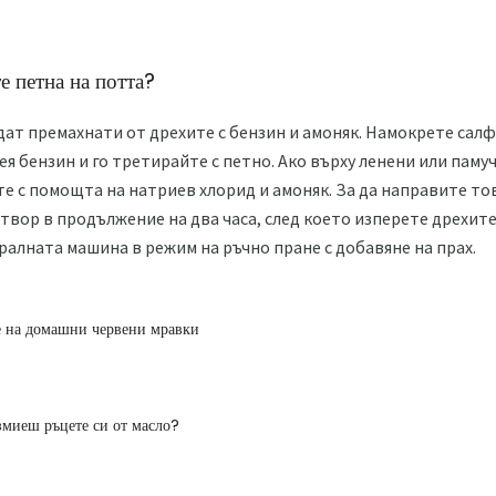
е петна на потта?
дат премахнати от дрехите с бензин и амоняк. Намокрете салф
ея бензин и го третирайте с петно. Ако върху ленени или пам
е с помощта на натриев хлорид и амоняк. За да направите тов
твор в продължение на два часа, след което изперете дрехите
ралната машина в режим на ръчно пране с добавяне на прах.
е на домашни червени мравки
змиеш ръцете си от масло?