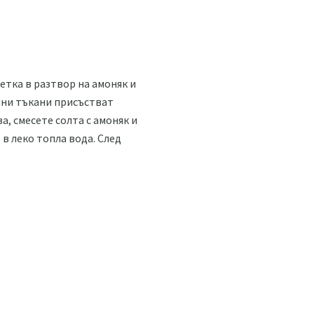
етка в разтвор на амоняк и
учни тъкани присъстват
а, смесете солта с амоняк и
 в леко топла вода. След