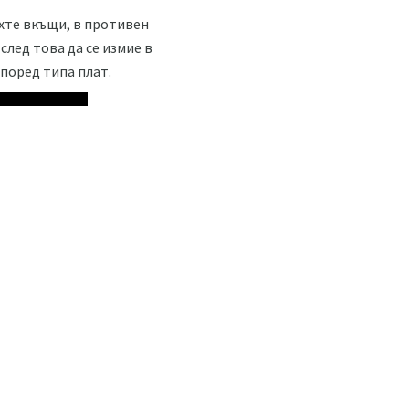
ахте вкъщи, в противен
 след това да се измие в
според типа плат.