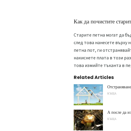
Как да почистите старит
Старите петна могат да бъ
след това нанесете върху н
петна пот, ги отстранявайт
накиснете плата в този раз
това измийте тъканта в пе
Related Articles
Отстраняван
КЪЩА
А после да и
КЪЩА