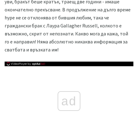
уви, бракът беше кратък, траещ две години - имаше
окончателно прекъсване. В продължение на дълго време
hype не се отклонява от бившия любим, така че
граждански брак с Лаура Gallagher Russell, колкото е
възможно, скрит от непознати. Какво мога да кажа, той
го е направил! Няма абсолютно никаква информация за
сватбата и връзката им!
ad