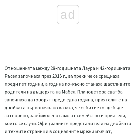
ad
Отношенията между 28-годишната Лаура и 42-годишната
Ръсел започнаха през 2015 г., въпреки че се срещнаха
преди пет години, а година по-късно станаха щастливите
родители на дъщерята на Мабел. Плановете за сватба
започнаха да говорят преди една година, приятелите на
двойката първоначално казаха, че събитието ще бъде
затворено, заобиколено само от семейство и приятели,
което се случи. Официалните представители на двойката
и техните страници в социалните мрежи мълчат,