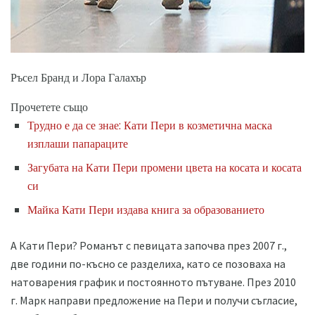
Ръсел Бранд и Лора Галахър
Прочетете също
Трудно е да се знае: Кати Пери в козметична маска
изплаши папараците
Загубата на Кати Пери промени цвета на косата и косата
си
Майка Кати Пери издава книга за образованието
А Кати Пери? Романът с певицата започва през 2007 г.,
две години по-късно се разделиха, като се позоваха на
натоварения график и постоянното пътуване. През 2010
г. Марк направи предложение на Пери и получи съгласие,