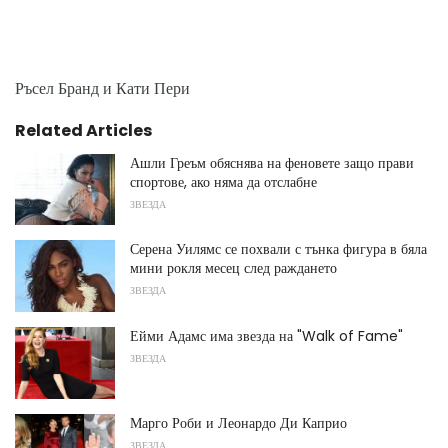
Ръсел Бранд и Кати Пери
Related Articles
Ашли Греъм обяснява на феновете защо прави
спортове, ако няма да отслабне
ЗВЕЗДА
Серена Уилямс се похвали с тънка фигура в бяла
мини рокля месец след раждането
ЗВЕЗДА
Ейми Адамс има звезда на "Walk of Fame"
ЗВЕЗДА
Марго Роби и Леонардо Ди Каприо
ЗВЕЗДА