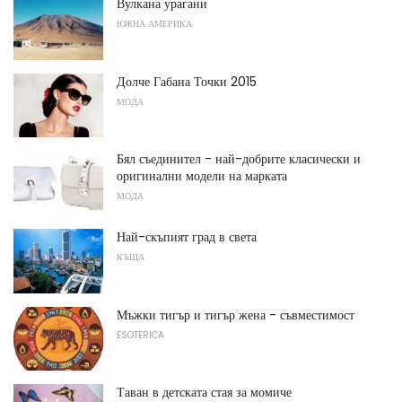
Вулкана урагани
ЮЖНА АМЕРИКА
Долче Габана Точки 2015
МОДА
Бял съединител - най-добрите класически и
оригинални модели на марката
МОДА
Най-скъпият град в света
КЪЩА
Мъжки тигър и тигър жена - съвместимост
ESOTERICA
Таван в детската стая за момиче