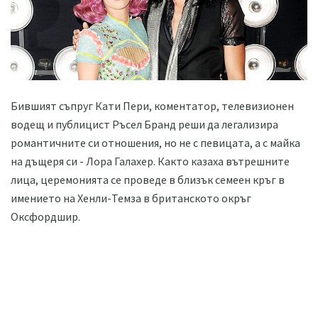
Бившият съпруг Кати Пери, коментатор, телевизионен
водещ и публицист Ръсел Бранд реши да легализира
романтичните си отношения, но не с певицата, а с майка
на дъщеря си - Лора Галахер. Както казаха вътрешните
лица, церемонията се проведе в близък семеен кръг в
имението на Хенли-Темза в британското окръг
Оксфордшир.