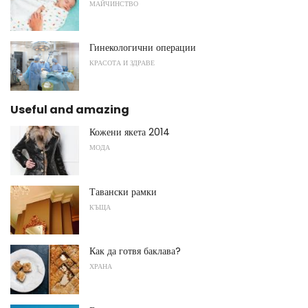
МАЙЧИНСТВО
Гинекологични операции
КРАСОТА И ЗДРАВЕ
Useful and amazing
Кожени якета 2014
МОДА
Тавански рамки
КЪЩА
Как да готвя баклава?
ХРАНА