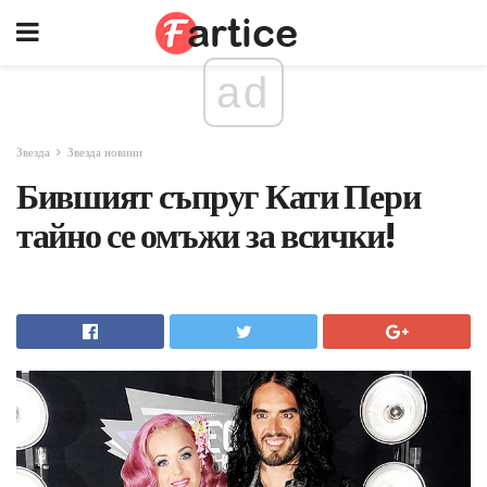
ad
Звезда
Звезда новини
Бившият съпруг Кати Пери
тайно се омъжи за всички!