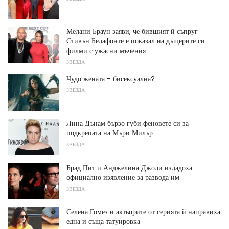
Мелани Браун заяви, че бившият й съпруг
Стивън Белафонте е показал на дъщерите си
филми с ужасни мъчения
ЗВЕЗДА
Чудо жената - бисексуална?
ЗВЕЗДА
Лина Дънам бързо губи феновете си за
подкрепата на Мъри Милър
ЗВЕЗДА
Брад Пит и Анджелина Джоли издадоха
официално изявление за развода им
ЗВЕЗДА
Селена Гомез и актьорите от серията й направиха
една и съща татуировка