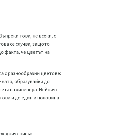
 Въпреки това, не всеки, с
това се случва, защото
до факта, че цветът на
са с разнообразни цветове:
ината, образувайки до
ветя на хипепера. Нейният
това и до един и половина
ледния списък: