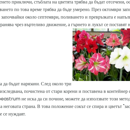
нето приключи, стъблата на цветята трябва да бъдат отсечени, о
ването по това време трябва да бъде умерено. През октомври зап
, започвайки около септември, поливането и превръзката е напъ
транява чрез въртеливо движение, а гърнето и лукът се поставят 
а да бъдат нарязани. След около три
 изследвана, почистена от стари корени и поставена в контейнер 
eastrum не иска да си почине, можете да използвате този метод
а неговата страна. В това положение сокът се спира и цветът "за
 се нуждаят.