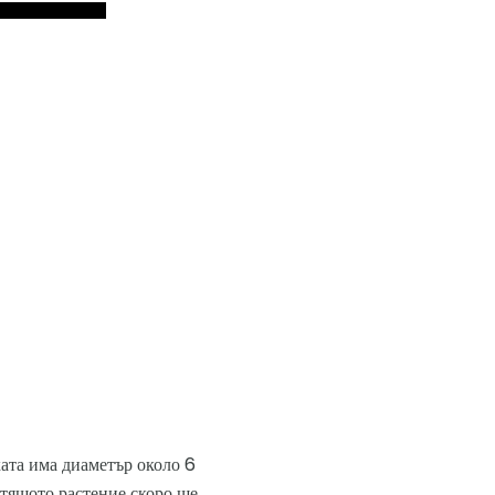
ата има диаметър около 6
астящото растение скоро ще