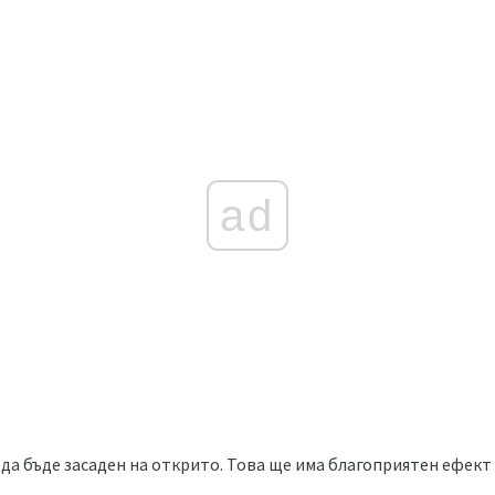
ad
да бъде засаден на открито. Това ще има благоприятен ефек