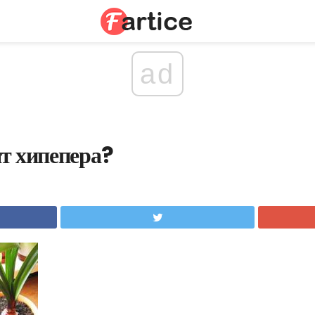
ad
т хипепера?