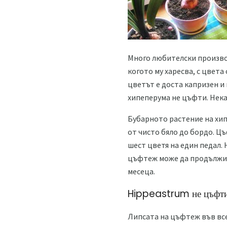
Много любителски произво
когото му харесва, с цвета
цветът е доста капризен и 
хипеперума не цъфти. Нека
Бубарното растение на хип
от чисто бяло до бордо. Ц
шест цветя на един педал.
цъфтеж може да продължи д
месеца.
Hippeastrum не цъфти
Липсата на цъфтеж във все