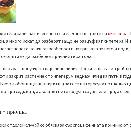
дители харесват изисканото и елегантно цвете на
хипепера
.
 си, а много искат да разберат защо не разцъфват хипепера. И 
неспазването на някои особености на грижата за него и води 
 се опитаме да разберем причините за това.
еперума е популярно наречено лилия. Цветята на тази трайна 
ъфти закрит растение от хипеперум веднъж или два пъти в год
 Някои любовници на закрити цветя се интересуват от колко ц
о три седмици, а ако цветните нодули са две или три, а след 
 - причини
ки отделен случай се обяснява със специфичната причина от с