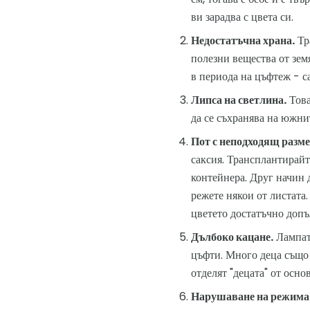
ви зарадва с цвета си.
Недостатъчна храна.
Тр
полезни вещества от зем
в периода на цъфтеж - с
Липса на светлина.
Това
да се съхранява на южни
Пот с неподходящ разме
саксия. Трансплантирайте
контейнера. Друг начин 
режете някои от листата.
цветето достатъчно допъ
Дълбоко кацане.
Лампата
цъфти. Много деца също 
отделят "децата" от осн
Нарушаване на режима 