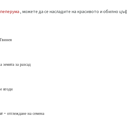
ипеперума
, можете да се насладите на красивото и обилно цъ
 Гвинея
а земята за разсад
е ягоди
w - отглеждане на семена