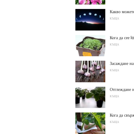
Какво можете
КЪЩА
Кога да сее 
КЪЩА
Засаждане на
КЪЩА
Отглеждане н
КЪЩА
Кога да свър
КЪЩА