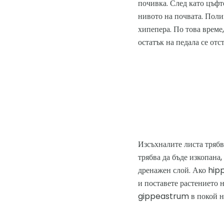
почивка. След като цъфте
нивото на почвата. Поли
хипепера. По това време
остатък на педала се отс
Изсъхналите листа трябв
трябва да бъде изкопана,
дренажен слой. Ако hipp
и поставете растението н
gippeastrum в покой не