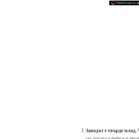
Заводът е твърде млад.
Ч
см, тогава е бебе и е тв