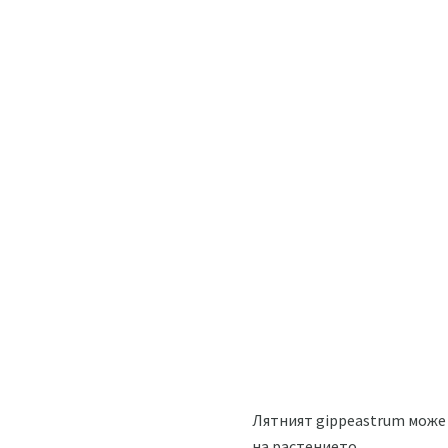
Лятният gippeastrum може 
на растението.