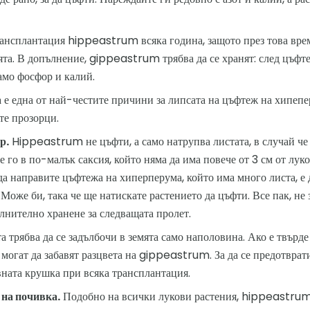
ансплантация hippeastrum всяка година, защото през това врем
ята. В допълнение, gippeastrum трябва да се хранят: след цъфтеж
амо фосфор и калий.
 е една от най-честите причини за липсата на цъфтеж на хипепе
те прозорци.
р.
Hippeastrum не цъфти, а само натрупва листата, в случай че
 го в по-малък саксия, който няма да има повече от 3 см от лук
да направите цъфтежа на хиперперума, който има много листа, е 
 Може би, така че ще натискате растението да цъфти. Все пак, не
лнително хранене за следващата пролет.
 трябва да се задълбочи в земята само наполовина. Ако е твърде
могат да забавят разцвета на gippeastrum. За да се предотврати
овната крушка при всяка трансплантация.
на почивка.
Подобно на всички лукови растения, hippeastrum 