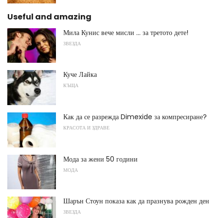
Useful and amazing
Мила Кунис вече мисли ... за третото дете!
ЗВЕЗДА
Куче Лайка
КЪЩА
Как да се разрежда Dimexide за компресиране?
КРАСОТА И ЗДРАВЕ
Мода за жени 50 години
МОДА
Шарън Стоун показа как да празнува рожден ден
ЗВЕЗДА