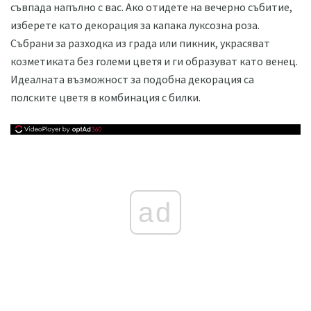
съвпада напълно с вас. Ако отидете на вечерно събитие,
изберете като декорация за капака луксозна роза.
Събрани за разходка из града или пикник, украсяват
козметиката без големи цветя и ги образуват като венец.
Идеалната възможност за подобна декорация са
полските цветя в комбинация с билки.
ad