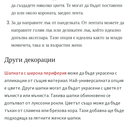
да създадете няколко цветя. Те могат да бъдат поставени
до или около короната, заедно лента.
За да направите лък от панделката. От лентата можете да
направите голям лък или деликатен лък, който идеално
допълва аксесоара. Тази опция е идеална както за млади
момичета, така и за възрастни жени.
Други декорации
Шапката с широка периферия
може да бъде украсена с
апликации от същия материал. Най-универсалната опция
е цвете. Други шапки могат да бъдат украсени с цветя от
мъниста или мъниста. Такива шапки обикновено се
допълват от луксозни рокли. Цветът също може да бъде
тъкан от сламена или брезова кора. Тази добавка ще бъде
подходяща за лятните женски шапки.