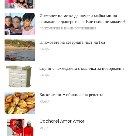
Интернет не може да намери майка ми на
снимката с дъщерите си. Вие също не можете!
ПСИХОЛОГИЯ И ВЗАИМООТНОШЕНИЯ
Плажовете на северната част на Гоа
КЪЩА
Скрин с чекмеджета с масичка за новородени
КЪЩА
Бисквитени - обикновена рецепта
ХРАНА
Cacharel Amor Amor
МОДА