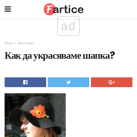
ad
Мода
Аксесоари
Как да украсяваме шапка?