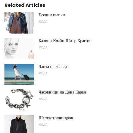
Related Articles
Есенни шапки
МОДА
Калвин Клайн Шиър Красота
МОДА
Чанта на колела
МОДА
Часовници на Дона Каран
МОДА
Шапка-цилиндров
МОДА