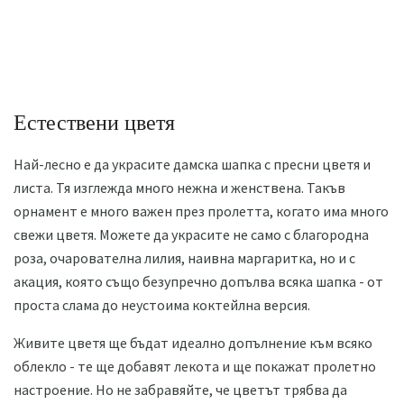
Естествени цветя
Най-лесно е да украсите дамска шапка с пресни цветя и
листа. Тя изглежда много нежна и женствена. Такъв
орнамент е много важен през пролетта, когато има много
свежи цветя. Можете да украсите не само с благородна
роза, очарователна лилия, наивна маргаритка, но и с
акация, която също безупречно допълва всяка шапка - от
проста слама до неустоима коктейлна версия.
Живите цветя ще бъдат идеално допълнение към всяко
облекло - те ще добавят лекота и ще покажат пролетно
настроение. Но не забравяйте, че цветът трябва да