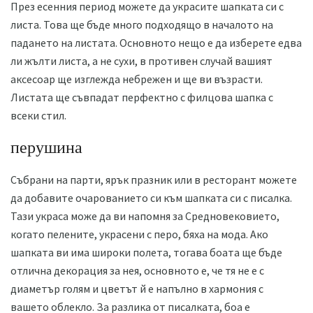
През есенния период можете да украсите шапката си с
листа. Това ще бъде много подходящо в началото на
падането на листата. Основното нещо е да изберете едва
ли жълти листа, а не сухи, в противен случай вашият
аксесоар ще изглежда небрежен и ще ви възрасти.
Листата ще съвпадат перфектно с филцова шапка с
всеки стил.
перушина
Събрани на парти, ярък празник или в ресторант можете
да добавите очарованието си към шапката си с писалка.
Тази украса може да ви напомня за Средновековието,
когато пелените, украсени с перо, бяха на мода. Ако
шапката ви има широки полета, тогава боата ще бъде
отлична декорация за нея, основното е, че тя не е с
диаметър голям и цветът й е напълно в хармония с
вашето облекло. За разлика от писалката, боа е