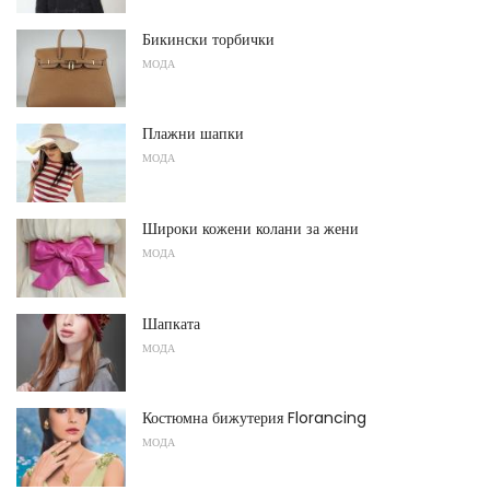
Бикински торбички
МОДА
Плажни шапки
МОДА
Широки кожени колани за жени
МОДА
Шапката
МОДА
Костюмна бижутерия Florancing
МОДА