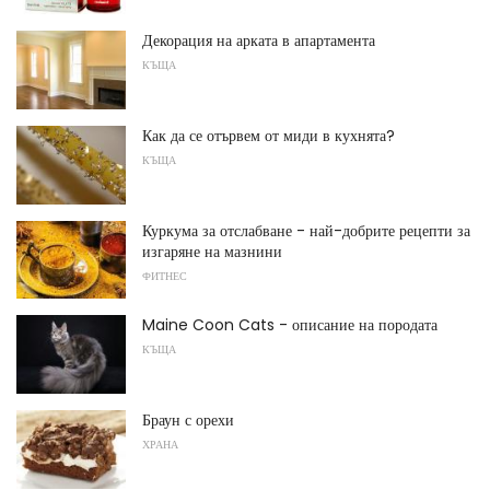
Декорация на арката в апартамента
КЪЩА
Как да се отървем от миди в кухнята?
КЪЩА
Куркума за отслабване - най-добрите рецепти за
изгаряне на мазнини
ФИТНЕС
Maine Coon Cats - описание на породата
КЪЩА
Браун с орехи
ХРАНА