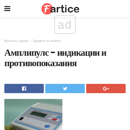
ad
Красота и здраве
Здравето на жените
Амплипулс - индикации и
противопоказания