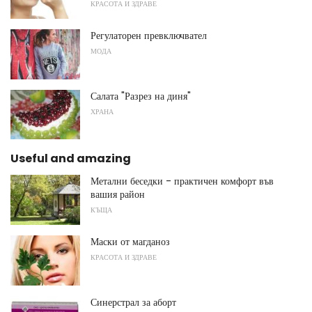
КРАСОТА И ЗДРАВЕ
Регулаторен превключвател
МОДА
Салата "Разрез на диня"
ХРАНА
Useful and amazing
Метални беседки - практичен комфорт във
вашия район
КЪЩА
Маски от магданоз
КРАСОТА И ЗДРАВЕ
Синерстрал за аборт