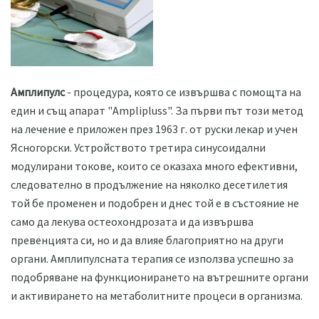
Амплипулс
- процедура, която се извършва с помощта на
един и същ апарат "Amplipluss". За първи път този метод
на лечение е приложен през 1963 г. от руски лекар и учен
Ясногорски. Устройството третира синусоидални
модулирани токове, които се оказаха много ефективни,
следователно в продължение на няколко десетилетия
той бе променен и подобрен и днес той е в състояние не
само да лекува остеохондрозата и да извършва
превенцията си, но и да влияе благоприятно на други
органи. Амплипулсната терапия се използва успешно за
подобряване на функционирането на вътрешните органи
и активирането на метаболитните процеси в организма.