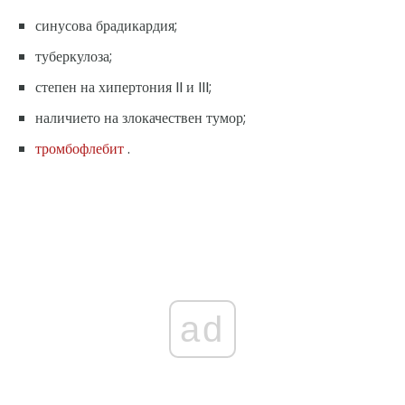
синусова брадикардия;
туберкулоза;
степен на хипертония II и III;
наличието на злокачествен тумор;
тромбофлебит
.
ad