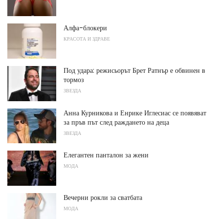
Алфа-блокери
КРАСОТА И ЗДРАВЕ
Под удара: режисьорът Брет Ратнър ​​е обвинен в
тормоз
ЗВЕЗДА
Анна Курникова и Енрике Иглесиас се появяват
за пръв път след раждането на деца
ЗВЕЗДА
Елегантен панталон за жени
МОДА
Вечерни рокли за сватбата
МОДА