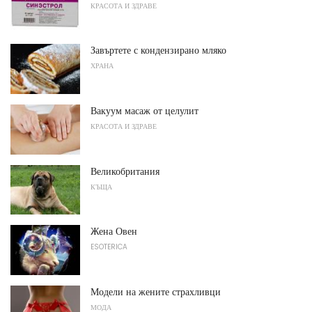
КРАСОТА И ЗДРАВЕ
Завъртете с кондензирано мляко
ХРАНА
Вакуум масаж от целулит
КРАСОТА И ЗДРАВЕ
Великобритания
КЪЩА
Жена Овен
ESOTERICA
Модели на жените страхливци
МОДА