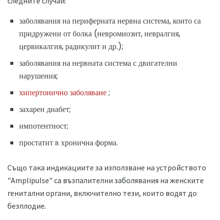
следните случаи:
заболявания на периферната нервна система, които са
придружени от болка (невромиозит, невралгия,
цервикалгия, радикулит и др.);
заболявания на нервната система с двигателни
нарушения;
хипертонично заболяване
;
захарен диабет;
импотентност;
простатит в хронична форма.
Също така индикациите за използване на устройството
"Amplipulse" са възпалителни заболявания на женските
генитални органи, включително тези, които водят до
безплодие.