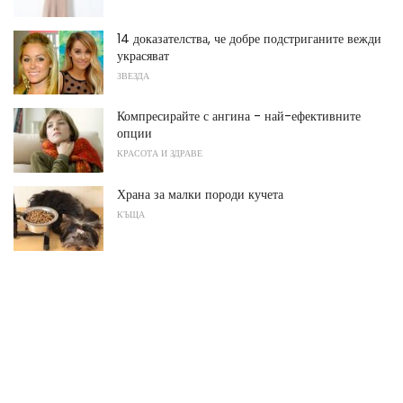
14 доказателства, че добре подстриганите вежди
украсяват
ЗВЕЗДА
Компресирайте с ангина - най-ефективните
опции
КРАСОТА И ЗДРАВЕ
Храна за малки породи кучета
КЪЩА