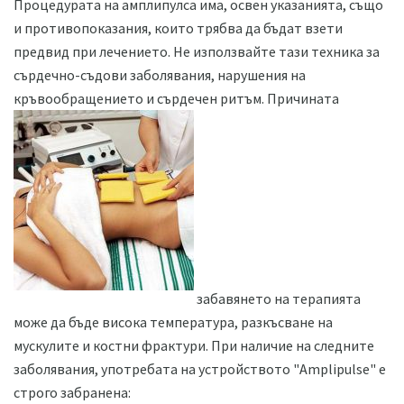
Процедурата на амплипулса има, освен указанията, също
и противопоказания, които трябва да бъдат взети
предвид при лечението. Не използвайте тази техника за
сърдечно-съдови заболявания, нарушения на
кръвообращението и сърдечен ритъм. Причината
забавянето на терапията
може да бъде висока температура, разкъсване на
мускулите и костни фрактури. При наличие на следните
заболявания, употребата на устройството "Amplipulse" е
строго забранена: