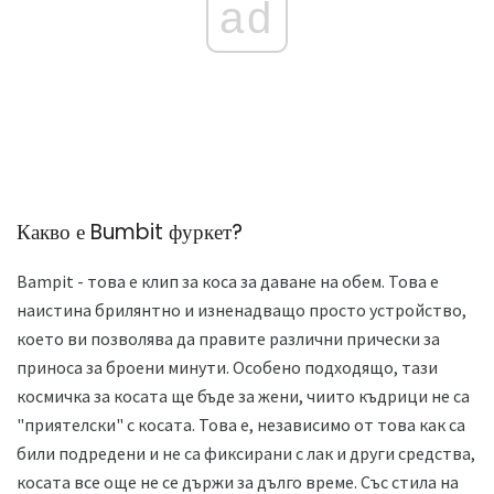
ad
Какво е Bumbit фуркет?
Bampit - това е клип за коса за даване на обем. Това е
наистина брилянтно и изненадващо просто устройство,
което ви позволява да правите различни прически за
приноса за броени минути. Особено подходящо, тази
космичка за косата ще бъде за жени, чиито къдрици не са
"приятелски" с косата. Това е, независимо от това как са
били подредени и не са фиксирани с лак и други средства,
косата все още не се държи за дълго време. Със стила на