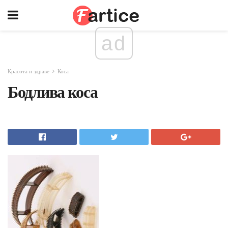
ad
Красота и здраве
Коса
Бодлива коса