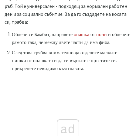
ръб. Той е универсален - подходящ за нормален работен
ден и за социално събитие. За да го създадете на косата
си, трябва:
Облечи се Бамбит, направете
опашка
от
пони
и облечете
рамото така, че между двете части да има фиба.
След това трябва внимателно да отделите малките
нишки от опашката и да ги въртите с пръстите си,
прикрепете невидимо към главата.
ad