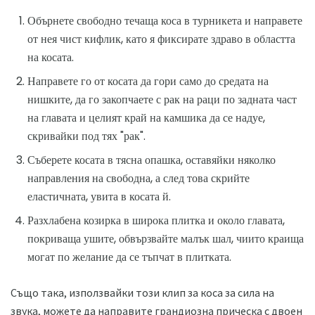
Обърнете свободно течаща коса в турникета и направете
от нея чист кифлик, като я фиксирате здраво в областта
на косата.
Направете го от косата да гори само до средата на
нишките, да го закопчаете с рак на раци по задната част
на главата и целият край на камшика да се надуе,
скривайки под тях "рак".
Съберете косата в тясна опашка, оставяйки няколко
направления на свободна, а след това скрийте
еластичната, увита в косата й.
Разхлабена козирка в широка плитка и около главата,
покриваща ушите, обвързвайте малък шал, чиито краища
могат по желание да се тъпчат в плитката.
Също така, използвайки този клип за коса за сила на
звука, можете да направите грандиозна прическа с двоен