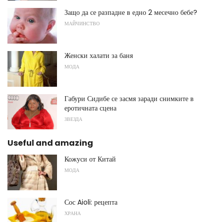
Защо да се разпадне в едно 2 месечно бебе?
МАЙЧИНСТВО
Женски халати за баня
МОДА
Габури Сидибе се засмя заради снимките в
еротичната сцена
ЗВЕЗДА
Useful and amazing
Кожуси от Китай
МОДА
Сос Aioli: рецепта
ХРАНА