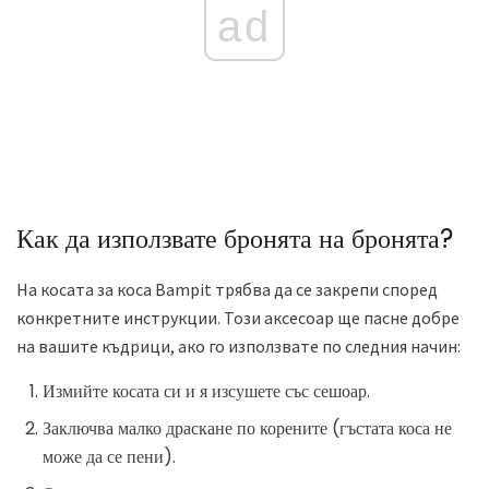
ad
Как да използвате бронята на бронята?
На косата за коса Bampit трябва да се закрепи според
конкретните инструкции. Този аксесоар ще пасне добре
на вашите къдрици, ако го използвате по следния начин:
Измийте косата си и я изсушете със сешоар.
Заключва малко драскане по корените (гъстата коса не
може да се пени).