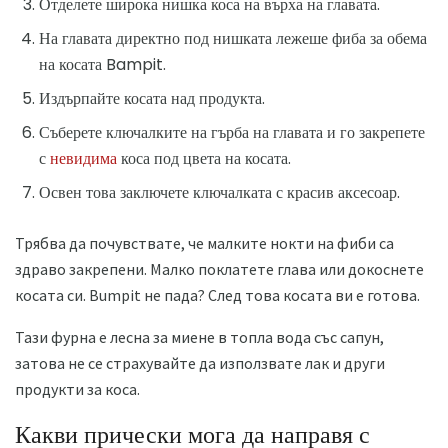
Отделете широка нишка коса на върха на главата.
На главата директно под нишката лежеше фиба за обема
на косата Bampit.
Издърпайте косата над продукта.
Съберете ключалките на гърба на главата и го закрепете
с
невидима
коса под цвета на косата.
Освен това заключете ключалката с красив аксесоар.
Трябва да почувствате, че малките нокти на фиби са
здраво закрепени. Малко поклатете глава или докоснете
косата си. Bumpit не пада? След това косата ви е готова.
Тази фурна е лесна за миене в топла вода със сапун,
затова не се страхувайте да използвате лак и други
продукти за коса.
Какви прически мога да направя с