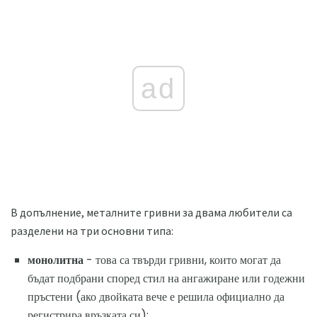
ad
В допълнение, металните гривни за двама любители са
разделени на три основни типа:
монолитна
- това са твърди гривни, които могат да
бъдат подбрани според стил на ангажиране или годежни
пръстени (ако двойката вече е решила официално да
регистрира връзката си);