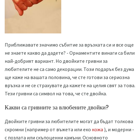
Приближавате значимо събитие за връзката си и все още
не знаете какво да дадете? - Орнаментите винаги са били
най-добрият вариант. Но двойките гривни за
любителите не са само декорации. Този подарък без дума
ще каже на вашата половина, че сте готови за сериозна
връзка и не се страхувате да кажете на целия свят за това.
Тези гривни са символ на това, че сте двойка.
Какви са гривните за влюбените двойки?
Двойките гривни за любителите могат да бъдат толкова
скромни (например от въжета или еко
кожа
), и модерни -
с позлата или скъпоценни камъни. Основното