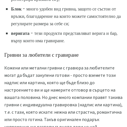
Блок
- много удобен вид гривна, защото се състои от
връзки, благодарение на които можете самостоятелно да
регулирате размера за себе си;
веригата
- тези продукти представляват верига и бар,
върху които има гравиране.
Гривни за любители с гравиране
Кожени или метални гривни с гравюра за любителите
могат да бъдат закупени готови - просто вземете този
надпис или картина, която ще бъде близо до
настроението ви и ще намерите отговор в сърцето на
вашата половина. Но днес много компании правят такива
гривни с индивидуална гравировка (надпис или картина),
т.е. с тази, която искате: нежна или страстна, романтична
или просто готина. Такъв оригинален подарък
непременно ще разтопи сърцето дори на най-