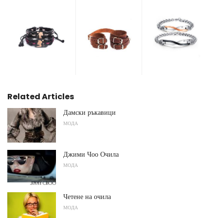
Related Articles
Дамски ръкавици
МОДА
Джими Чоо Очила
МОДА
Четене на очила
МОДА