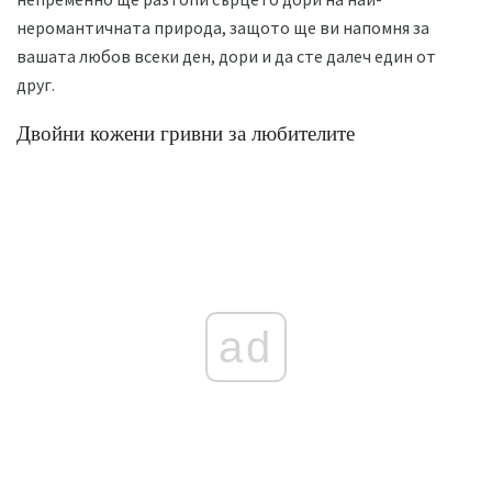
неромантичната природа, защото ще ви напомня за
вашата любов всеки ден, дори и да сте далеч един от
друг.
Двойни кожени гривни за любителите
ad