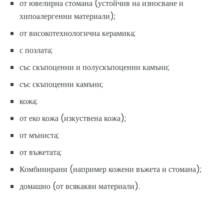
от ювелирна стомана (устойчив на износване и
хипоалергенни материали);
от високотехнологична керамика;
с позлата;
със скъпоценни и полускъпоценни камъни;
със скъпоценни камъни;
кожа;
от еко кожа (изкуствена кожа);
от мъниста;
от въжетата;
Комбинирани (например кожени въжета и стомана);
домашно (от всякакви материали).