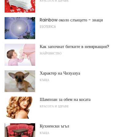
КРАСОТА И ЗДРАВЕ
Rainbow около слънцето - знаци
ESOTERICA
Как започнат битките в невярващия?
МАЙЧИНСТВО
Характер на Чихуахуа
КЪЩА
Шампоан за обем на косата
КРАСОТА И ЗДРАВЕ
Кухненски ъгъл
КЪЩА