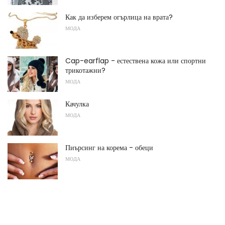
Как да изберем огърлица на врата?
МОДА
Cap-earflap - естествена кожа или спортни
трикотажни?
МОДА
Качулка
МОДА
Пиърсинг на корема - обеци
МОДА