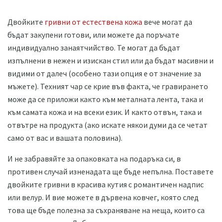
Двойките
гривни от естествена кожа
вече могат да
бъдат закупени готови, или можете да поръчате
индивидуално занаятчийство. Те могат да бъдат
изпълнени в нежен и изискан стил или да бъдат масивни и
видими от далеч (особено тази опция е от значение за
мъжете). Техният чар се крие във факта, че гравирането
може да се приложи както към металната лента, така и
към самата кожа и на всеки език. И както отвън, така и
отвътре на продукта (ако искате някои думи да се четат
само от вас и вашата половина).
И не забравяйте за опаковката на подаръка си, в
противен случай изненадата ще бъде непълна. Поставете
двойките гривни в красива кутия с романтичен надпис
или велур. И вие можете в дървена ковчег, която след
това ще бъде полезна за съхраняване на неща, които са