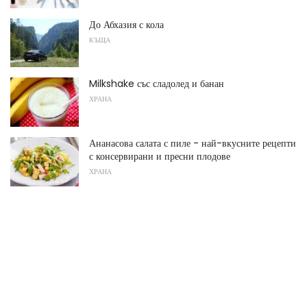
До Абхазия с кола
КЪЩА
Milkshake със сладолед и банан
ХРАНА
Ананасова салата с пиле - най-вкусните рецепти
с консервирани и пресни плодове
ХРАНА