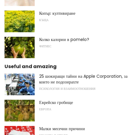
Копър: култивиране
КЪЩА
Колко калории в pomelo?
ФИТНЕС
Useful and amazing
25 шокиращи тайни на Apple Corporation, за
които не подозирахте
ПСИХОЛОГИЯ И ВЗАИМООТНОШЕНИЯ
Еврейско гробище
ЕВРОПА
Малки месечни причини