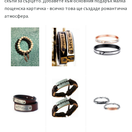
скъпи за сърцето. Добавете към основния подарък малка
пощенска картичка - всичко това ще създаде романтична
атмосфера.