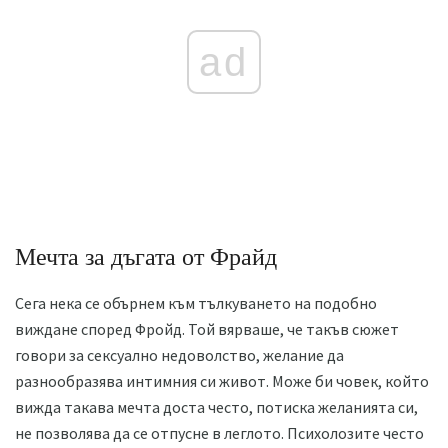
ad
Мечта за дъгата от Фрайд
Сега нека се обърнем към тълкуването на подобно
виждане според Фройд. Той вярваше, че такъв сюжет
говори за сексуално недоволство, желание да
разнообразява интимния си живот. Може би човек, който
вижда такава мечта доста често, потиска желанията си,
не позволява да се отпусне в леглото. Психолозите често