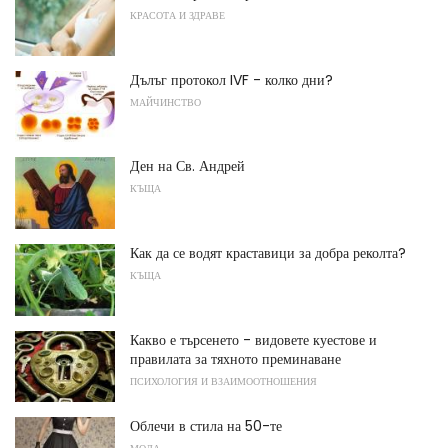
КРАСОТА И ЗДРАВЕ
Дълъг протокол IVF - колко дни?
МАЙЧИНСТВО
Ден на Св. Андрей
КЪЩА
Как да се водят краставици за добра реколта?
КЪЩА
Какво е търсенето - видовете куестове и
правилата за тяхното преминаване
ПСИХОЛОГИЯ И ВЗАИМООТНОШЕНИЯ
Облечи в стила на 50-те