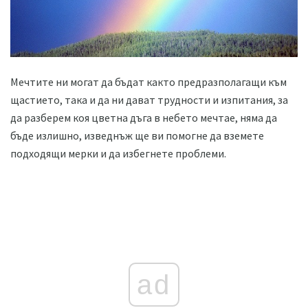
Мечтите ни могат да бъдат както предразполагащи към
щастието, така и да ни дават трудности и изпитания, за
да разберем коя цветна дъга в небето мечтае, няма да
бъде излишно, изведнъж ще ви помогне да вземете
подходящи мерки и да избегнете проблеми.
ad