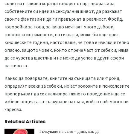
съветват такива хора да говорят с партньора си за
собствените си идеи за сексуалния живот, да разкажат
своите фантазии и да ги превърнат в реалност. Фройд,
говорейки за това, за какво мечтаят много дъбови,
говори за интимности, потиснати, може би още през
юношеските години, настояваше, че това е изключително
опасно, защото човек, който отрече част от себе си, няма
да се чувства щастлив и не може да успее в други сфери
на живота.
Какво да повярвате, книгите на сънищата или Фройд,
определят всеки за себе си, но астролозите и психолозите
препоръчват да се анализира тяхното поведение и да се
избере опцията за тълкуване на съня, който най-много ви
харесва.
Related Articles
Тълкуване на съня - диня, как да