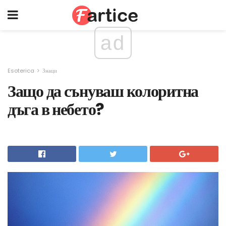
ad
Esoterica
Знаци
Защо да сънуваш колоритна
дъга в небето?