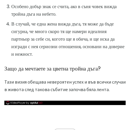
Особено добър знак се счита, ако в съня човек вижда
тройна дъга на небето.
В случай, че една жена вижда дъга, тя може да бъде
сигурна, че много скоро тя ще намери идеалния
партньор за себе си, когото ще я обича, и ще иска да
изгради с нея сериозни отношения, основани на доверие
и нежност.
Защо да мечтаете за цветна тройна дъга?
Тази визия обещава невероятен успех и във всички случаи
в живота след такова събитие започва бяла лента.