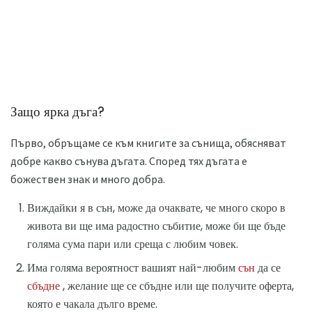
Защо ярка дъга?
Първо, обръщаме се към книгите за сънища, обясняват
добре какво сънува дъгата. Според тях дъгата е
божествен знак и много добра.
Виждайки я в сън, може да очаквате, че много скоро в
живота ви ще има радостно събитие, може би ще бъде
голяма сума пари или среща с любим човек.
Има голяма вероятност вашият най-любим
сън
да се
сбъдне
, желание ще се сбъдне или ще получите оферта,
която е чакала дълго време.