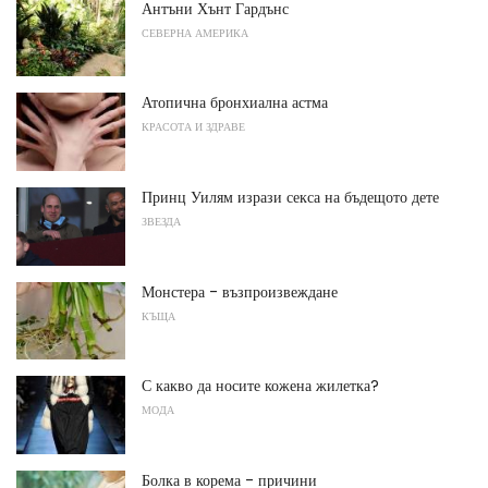
Антъни Хънт Гардънс
СЕВЕРНА АМЕРИКА
Атопична бронхиална астма
КРАСОТА И ЗДРАВЕ
Принц Уилям изрази секса на бъдещото дете
ЗВЕЗДА
Монстера - възпроизвеждане
КЪЩА
С какво да носите кожена жилетка?
МОДА
Болка в корема - причини