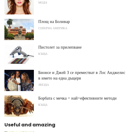
МОДА
Площ на Боливар
СЕВЕРНА АМЕРИКА
Пистолет за прилепване
КЪЩА
Бионсе и Джей З се преместват в Лос Анджелис
в името на една дъщеря
ЗВЕЗДА
Борбата с мечка - най-ефективните методи
КЪЩА
Useful and amazing