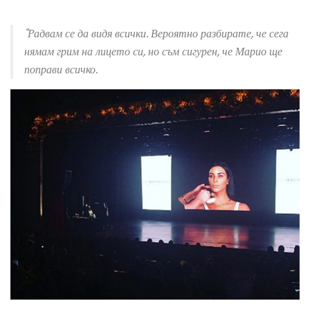
"Радвам се да видя всички. Вероятно разбирате, че сега
нямам грим на лицето си, но съм сигурен, че Марио ще
поправи всичко.