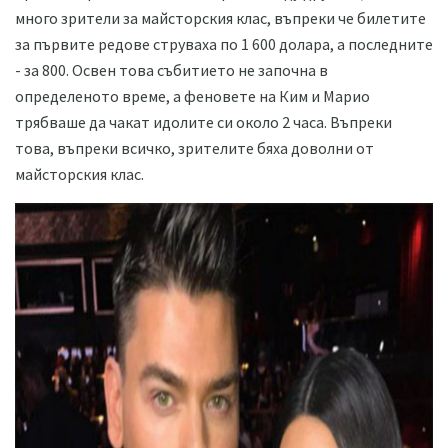
много зрители за майсторския клас, въпреки че билетите
за първите редове струваха по 1 600 долара, а последните
- за 800. Освен това събитието не започна в
определеното време, а феновете на Ким и Марио
трябваше да чакат идолите си около 2 часа. Въпреки
това, въпреки всичко, зрителите бяха доволни от
майсторския клас.