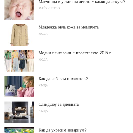
Млечница в устата на детето - какво да лекува?
МАЙЧИНСТВО
Младежка овча кожа за момичета
МОДА
Модни панталони - пролет-лято 2015 г.
МОДА
Как да изберем инхалатор?
КЪЩА
Слайдшоу за дневната
КЪЩА
Как да украсим аквариум?