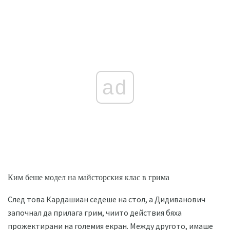
ad
Ким беше модел на майсторския клас в грима
След това Кардашиан седеше на стол, а Дидиванович
започнал да прилага грим, чиито действия бяха
прожектирани на големия екран. Между другото, имаше