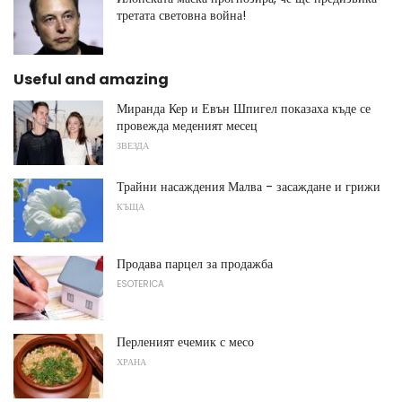
третата световна война!
Useful and amazing
Миранда Кер и Евън Шпигел показаха къде се
провежда меденият месец
ЗВЕЗДА
Трайни насаждения Малва - засаждане и грижи
КЪЩА
Продава парцел за продажба
ESOTERICA
Перленият ечемик с месо
ХРАНА