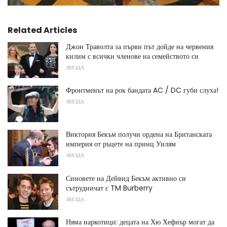
Related Articles
Джон Траволта за първи път дойде на червения
килим с всички членове на семейството си
ЗВЕЗДА
Фронтменът на рок бандата AC / DC губи слуха!
ЗВЕЗДА
Виктория Бекъм получи ордена на Британската
империя от ръцете на принц Уилям
ЗВЕЗДА
Синовете на Дейвид Бекъм активно си
сътрудничат с TM Burberry
ЗВЕЗДА
Няма наркотици: децата на Хю Хефнър могат да