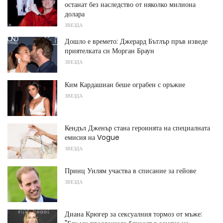
останат без наследство от няколко милиона
долара
ЗВЕЗДА
Дошло е времето: Джерард Бътлър пръв изведе
приятелката си Морган Браун
ЗВЕЗДА
Ким Кардашиан беше ограбен с оръжие
ЗВЕЗДА
Кендъл Дженър стана героинята на специалната
емисия на Vogue
ЗВЕЗДА
Принц Уилям участва в списание за гейове
ЗВЕЗДА
Диана Крюгер за сексуалния тормоз от мъже: