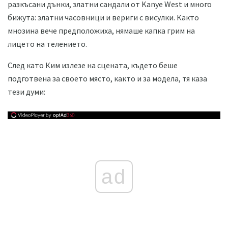
разкъсани дънки, златни сандали от Kanye West и много
бижута: златни часовници и вериги с висулки. Както
мнозина вече предположиха, нямаше капка грим на
лицето на телението.
След като Ким излезе на сцената, където беше
подготвена за своето място, както и за модела, тя каза
тези думи:
ad