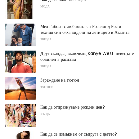
МОДА
Мел Гибсън с любимата си Розалинд Рос и
техния син бяха видяни на летището в Атланта
ЗВЕЗДА
Друг скандал, включващ Kanye West: певецът е
обвинен в расизъм
ЗВЕЗДА
Зареждане на тютюн
ФИТНЕС
Как да отпразнуваме рожден ден?
КЪЩА
Как да се измъкнем от съпруга с детето?