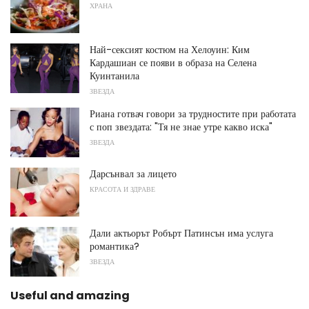
ХРАНА
Най-сексият костюм на Хелоуин: Ким
Кардашиан се появи в образа на Селена
Куинтанила
ЗВЕЗДА
Риана готвач говори за трудностите при работата
с поп звездата: "Тя не знае утре какво иска"
ЗВЕЗДА
Дарсънвал за лицето
КРАСОТА И ЗДРАВЕ
Дали актьорът Робърт Патинсън има услуга
романтика?
ЗВЕЗДА
Useful and amazing