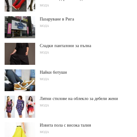
МОДА
Пазаруване в Рига
МОДА
Сладки панталони за пълна
МОДА
Найки ботуши
МОДА
Лятни стилове на облекло за дебели жени
МОДА
Извита пола с висока талия
МОДА