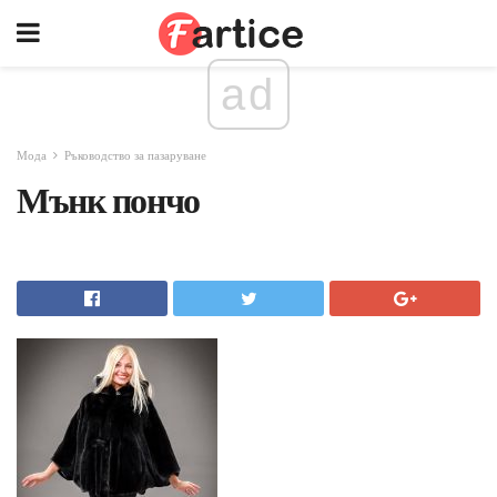
ad
Мода
Ръководство за пазаруване
Мънк пончо