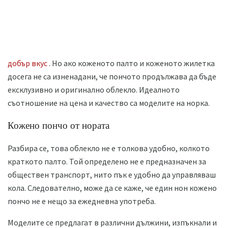
добър вкус
. Но ако коженото палто и коженото жилетка
досега не са изненадани, че пончото продължава да бъде
ексклузивно и оригинално облекло. Идеалното
съотношение на цена и качество са моделите на норка.
Кожено пончо от нората
Разбира се, това облекло не е толкова удобно, колкото
краткото палто. Той определено не е предназначен за
обществен транспорт, нито пък е удобно да управляваш
кола. Следователно, може да се каже, че един нон кожено
пончо не е нещо за ежедневна употреба.
Моделите се предлагат в различни дължини, изпъкнали и