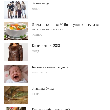
Зимна мода
МОДА
Диета на клиника Майо на уникална супа за
изгаряне на мазнини
ФИТНЕС
Кожени якета 2013
МОДА
Бебето не взема гърдите
МАЙЧИНСТВО
Златната булка
КЪЩА
Как да се обличаме сари?