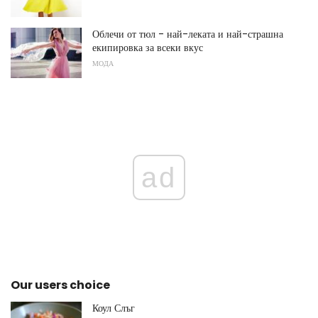
Облечи от тюл - най-леката и най-страшна
екипировка за всеки вкус
МОДА
ad
Our users choice
Коул Слъг