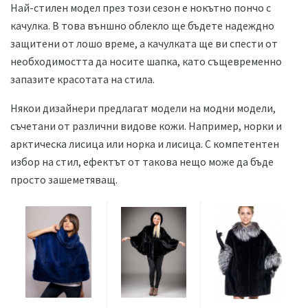
Най-стилен модел през този сезон е нокътно пончо с
качулка. В това външно облекло ще бъдете надеждно
защитени от лошо време, а качулката ще ви спести от
необходимостта да носите шапка, като същевременно
запазите красотата на стила.
Някои дизайнери предлагат модели на модни модели,
съчетани от различни видове кожи. Например, норки и
арктическа лисица или норка и лисица. С компетентен
избор на стил, ефектът от такова нещо може да бъде
просто зашеметяващ.