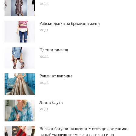
МОДА
Райски дънки за бременни жени
МОДА
Цветни гамаши
МОДА
Рокли от коприна
МОДА
Лятни блузи
МОДА
Високи ботуши на шевни - селекция от снимки
на най-модерните модели на този сезон