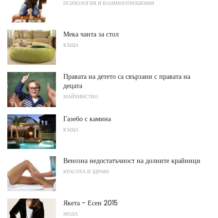
ПСИХОЛОГИЯ И ВЗАИМООТНОШЕНИЯ
Мека чанта за стол
КЪЩА
Правата на детето са свързани с правата на
децата
МАЙЧИНСТВО
Газебо с камина
КЪЩА
Венозна недостатъчност на долните крайници
КРАСОТА И ЗДРАВЕ
Якета - Есен 2015
МОДА