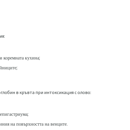
ия:
 и коремната кухина;
айниците;
глобин в кръвта при интоксикация с олово:
 епигастриума;
иния на повърхността на венците.