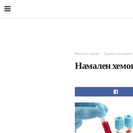
Красота и здраве
Здравето на жените
Намален хемо