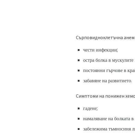
Сърповидноклетъчна анем
чести инфекции;
остра болка в мускулите
постоянни гърчове в кр
забавяне на развитието.
Симптоми на понижен хемо
гадене;
намаляване на болката в
забележима тъмносиня л