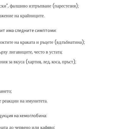
ски", фалшиво изтръпване (парестезия);
ижение на крайниците.
ит има следните симптоми:
октите на краката и ръцете (вдлъбнатина);
рху лигавиците, често в устата;
я за вкуса (хартия, лед, коса, пръст);
ането;
е реакции на имунитета.
укция на хемоглобина:
ната до червено или кафяво;