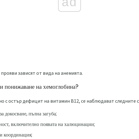
ad
прояви зависят от вида на анемията.
ри понижаване на хемоглобина?
но с остър дефицит на витамин В12, се наблюдават следните 
а докосване, пълна загуба;
ност, включително появата на халюцинации;
и координация;