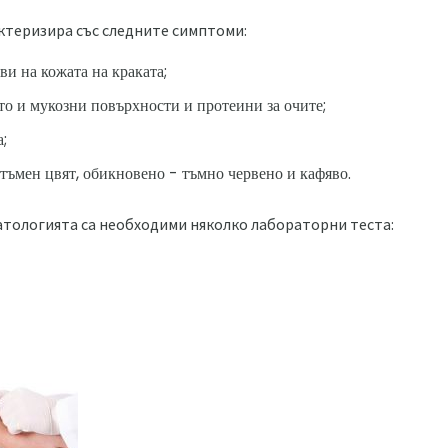
ктеризира със следните симптоми:
и на кожата на краката;
кто и мукозни повърхности и протеини за очите;
;
 тъмен цвят, обикновено - тъмно червено и кафяво.
атологията са необходими няколко лабораторни теста: