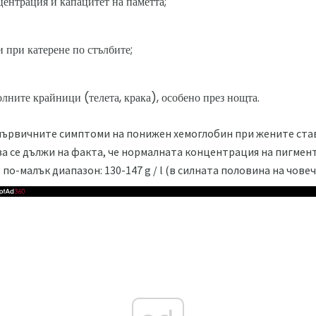
ентрация и капацитет на паметта;
и при катерене по стълбите;
олните крайници (телета, крака), особено през нощта.
 първичните симптоми на понижен хемоглобин при жените ста
а се дължи на факта, че нормалната концентрация на пигмент
о-малък диапазон: 130-147 g / l (в силната половина на човечес