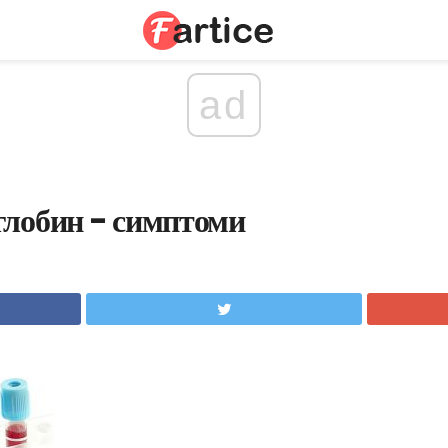
ad
глобин - симптоми