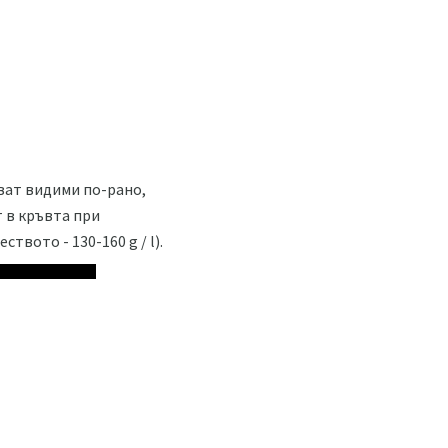
ват видими по-рано,
 в кръвта при
твото - 130-160 g / l).