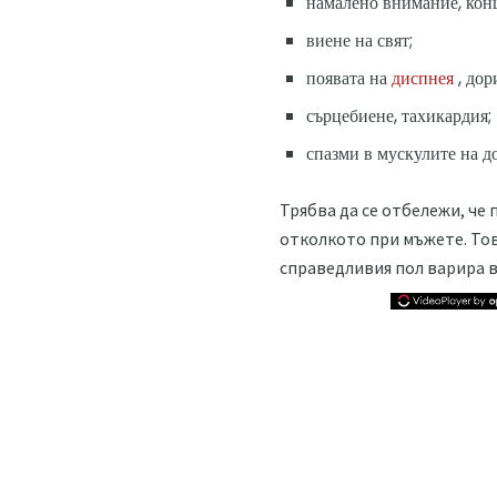
намалено внимание, конц
виене на свят;
появата на
диспнея
, дор
сърцебиене, тахикардия;
спазми в мускулите на д
Трябва да се отбележи, че
отколкото при мъжете. Тов
справедливия пол варира в п