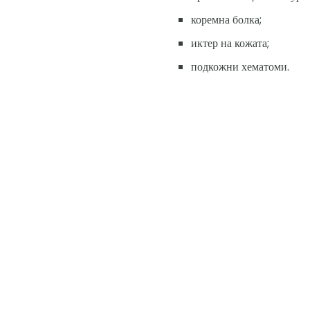
коремна болка;
иктер на кожата;
подкожни хематоми.