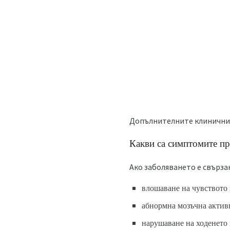
Допълнителните клинични 
Какви са симптомите п
Ако заболяването е свърза
влошаване на чувството з
абнормна мозъчна актив
нарушаване на ходенето 