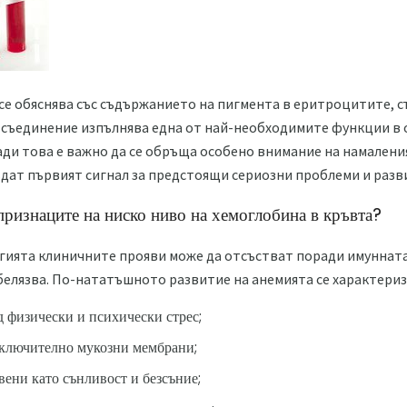
се обяснява със съдържанието на пигмента в еритроцитите, 
 съединение изпълнява една от най-необходимите функции в 
ди това е важно да се обръща особено внимание на намалени
ъдат първият сигнал за предстоящи сериозни проблеми и разв
признаците на ниско ниво на хемоглобина в кръвта?
огията клиничните прояви може да отсъстват поради имуннат
белязва. По-нататъшното развитие на анемията се характериз
д физически и психически стрес;
включително мукозни мембрани;
вени като сънливост и безсъние;