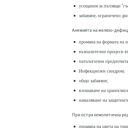
усещания за пълзящи "гъ
забавяне, ограничено дв
Анемията на желязо-дефиц
промяна на формата на н
възпалителни процеси въ
патологични предпочитани
Инфекциозен синдром;
общо забавяне;
влошаване на храносмил
намаляване на защитнит
При остра хемолитична ред
промяна на цвета на ури