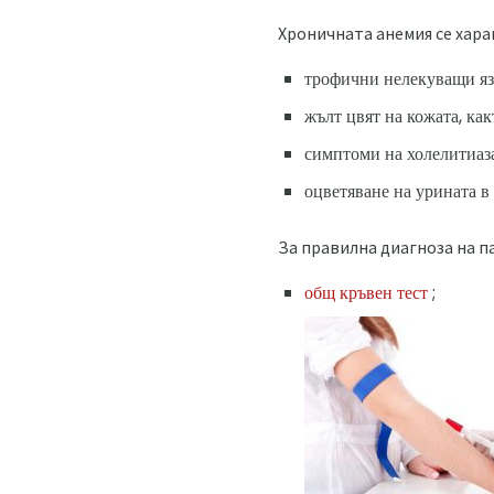
Хроничната анемия се хара
трофични нелекуващи язв
жълт цвят на кожата, ка
симптоми на холелитиаза
оцветяване на урината в
За правилна диагноза на п
общ кръвен тест
;