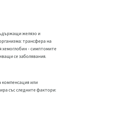
съдържащи желязо и
организма: трансфера на
я хемоглобин - симптомите
иващи се заболявания.
а компенсация или
ира със следните фактори: