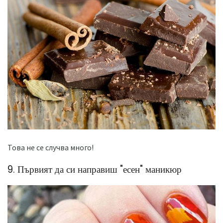
Това не се случва много!
9. Първият да си направиш "есен" маникюр