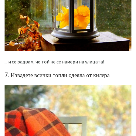
... и се радвам, че той не се намери на улицата!
7. Извадете всички топли одеяла от килера