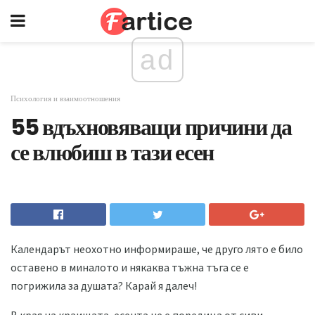
ad
Психология и взаимоотношения
55 вдъхновяващи причини да
се влюбиш в тази есен
Календарът неохотно информираше, че друго лято е било
оставено в миналото и някаква тъжна тъга се е
погрижила за душата? Карай я далеч!
В края на краищата, есента не е поредица от сиви