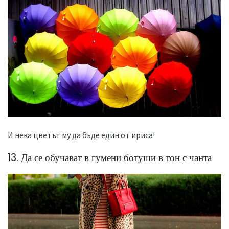
И нека цветът му да бъде един от ириса!
13. Да се ​​обучават в гумени ботуши в тон с чанта