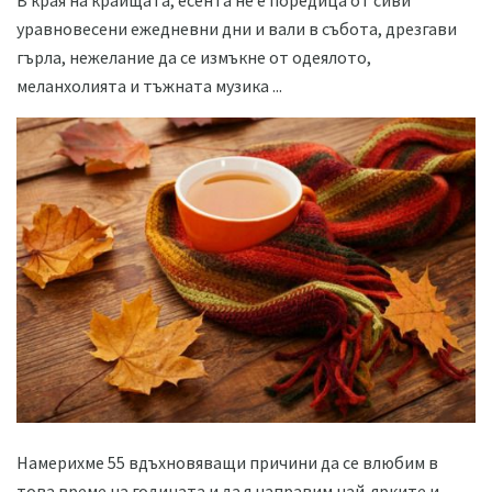
уравновесени ежедневни дни и вали в събота, дрезгави
гърла, нежелание да се измъкне от одеялото,
меланхолията и тъжната музика ...
Намерихме 55 вдъхновяващи причини да се влюбим в
това време на годината и да я направим най-ярките и