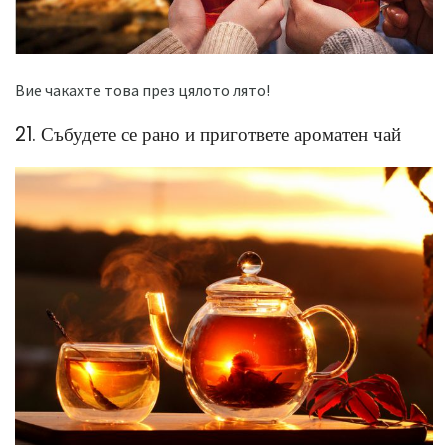
Вие чакахте това през цялото лято!
21. Събудете се рано и пригответе ароматен чай