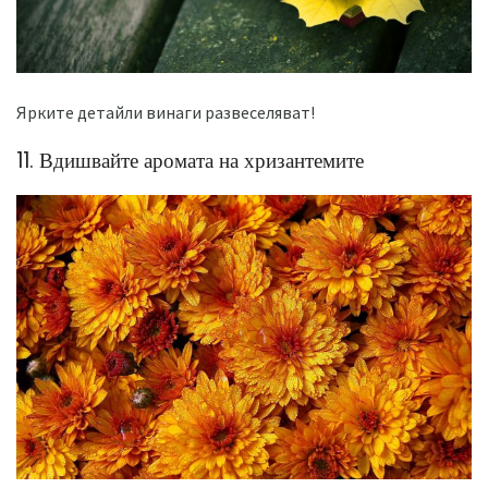
Ярките детайли винаги развеселяват!
11. Вдишвайте аромата на хризантемите