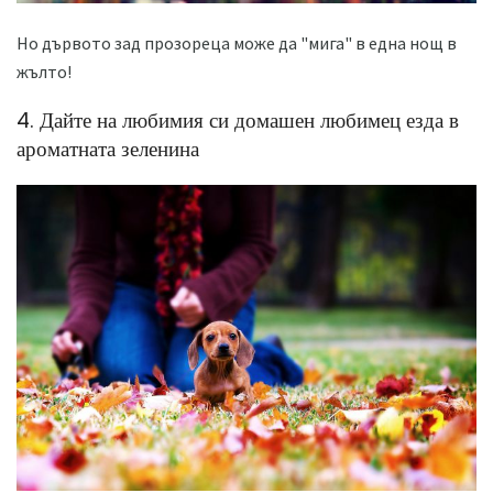
Но дървото зад прозореца може да "мига" в една нощ в
жълто!
4. Дайте на любимия си домашен любимец езда в
ароматната зеленина