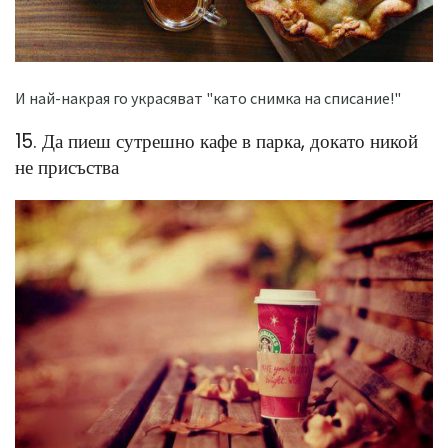
И най-накрая го украсяват "като снимка на списание!"
15. Да пиеш сутрешно кафе в парка, докато никой
не присъства