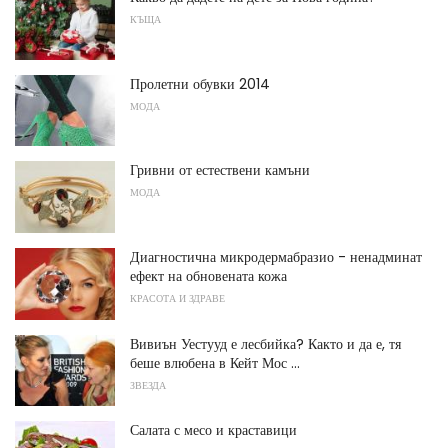
КЪЩА
Пролетни обувки 2014
МОДА
Гривни от естествени камъни
МОДА
Диагностична микродермабразио - ненадминат
ефект на обновената кожа
КРАСОТА И ЗДРАВЕ
Вивиън Уестууд е лесбийка? Както и да е, тя
беше влюбена в Кейт Мос ...
ЗВЕЗДА
Салата с месо и краставици