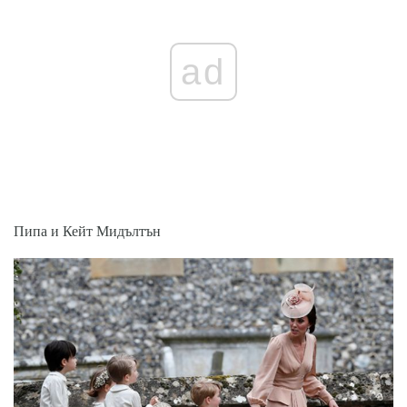
ad
Пипа и Кейт Мидълтън