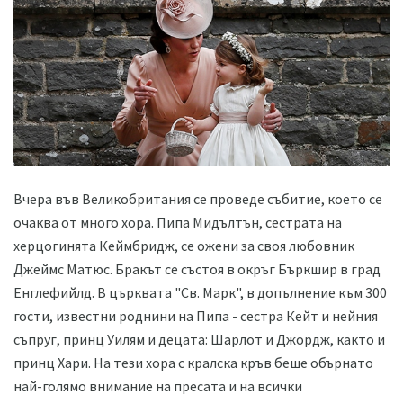
Вчера във Великобритания се проведе събитие, което се
очаква от много хора. Пипа Мидълтън, сестрата на
херцогинята Кеймбридж, се ожени за своя любовник
Джеймс Матюс. Бракът се състоя в окръг Бъркшир в град
Енглефийлд. В църквата "Св. Марк", в допълнение към 300
гости, известни роднини на Пипа - сестра Кейт и нейния
съпруг, принц Уилям и децата: Шарлот и Джордж, както и
принц Хари. На тези хора с кралска кръв беше обърнато
най-голямо внимание на пресата и на всички