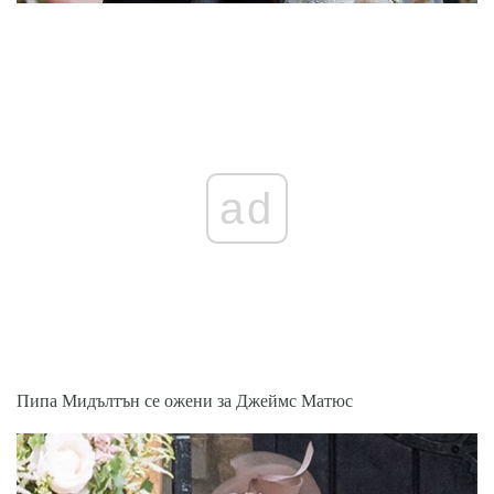
ad
Пипа Мидълтън се ожени за Джеймс Матюс