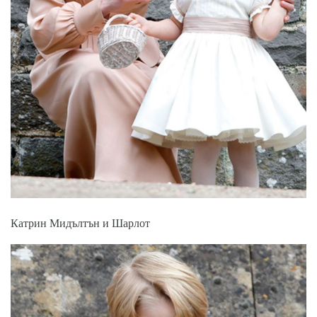
Катрин Мидълтън и Шарлот