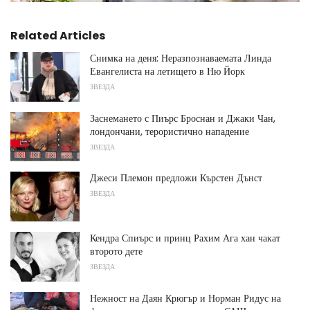
Related Articles
Снимка на деня: Неразпознаваемата Линда
Евангелиста на летището в Ню Йорк
ЗВЕЗДА
Заснемането с Пиърс Броснан и Джаки Чан,
лондончани, терористично нападение
ЗВЕЗДА
Джеси Племон предложи Кърстен Дънст
ЗВЕЗДА
Кендра Спиърс и принц Рахим Ага хан чакат
второто дете
ЗВЕЗДА
Нежност на Даян Крюгър и Норман Ридус на