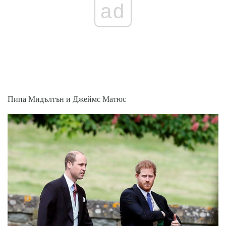
ad
Пипа Мидълтън и Джеймс Матюс