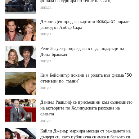
финала на турнира по тенис на САЩ
ЗВЕЗДА
Джони Деп продава картини Basquiat поради
развод от Амбър Сърд
ЗВЕЗДА
Рене Зелуегер оправдава в съда подаръци на
Дойл Брамхал
ЗВЕЗДА
Ким Бейсингър покани за ролята във филма "50
оттенъци по-тъмни"
ЗВЕЗДА
Даниел Радклиф се присъедини към съзвездието
на актьорите по Холивудската разходка на
славата
ЗВЕЗДА
Кайли Дженър маркира месеца от раждането на
дъщеря си, като публикува снимка в бельото си