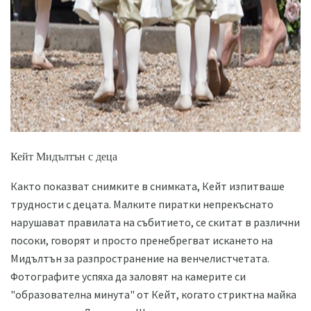
ad
Кейт Мидълтън с деца
Както показват снимките в снимката, Кейт изпитваше
трудности с децата. Малките пиратки непрекъснато
нарушават правилата на събитието, се скитат в различни
посоки, говорят и просто пренебрегват искането на
Мидълтън за разпространение на венчелистчетата.
Фотографите успяха да заловят на камерите си
"образователна минута" от Кейт, когато стриктна майка