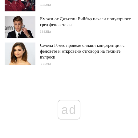
ЗВЕЗДА
Еможи от Джъстин Бийбър печели популярност
сред феновете си
ЗВЕЗДА
Селена Гомес проведе онлайн конференция с
феновете и откровено отговори на техните
въпроси
ЗВЕЗДА
ad