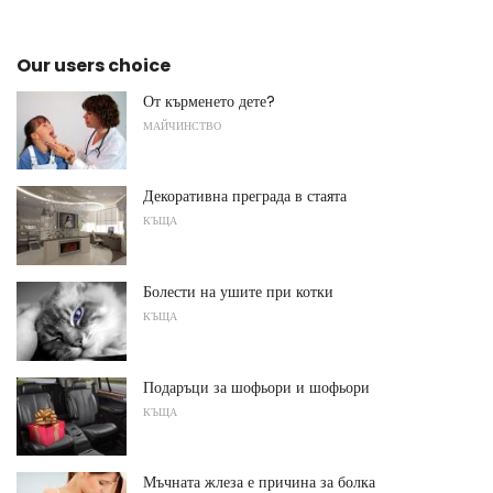
Our users choice
От кърменето дете?
МАЙЧИНСТВО
Декоративна преграда в стаята
КЪЩА
Болести на ушите при котки
КЪЩА
Подаръци за шофьори и шофьори
КЪЩА
Мъчната жлеза е причина за болка