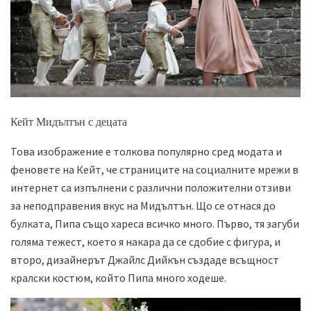
Кейт Мидълтън с децата
Това изображение е толкова популярно сред модата и
феновете на Кейт, че страниците на социалните мрежи в
интернет са изпълнени с различни положителни отзиви
за неподправения вкус на Мидълтън. Що се отнася до
булката, Пипа също хареса всичко много. Първо, тя загуби
голяма тежест, което я накара да се сдобие с фигура, и
второ, дизайнерът Джайлс Дийкън създаде всъщност
кралски костюм, който Пипа много ходеше.