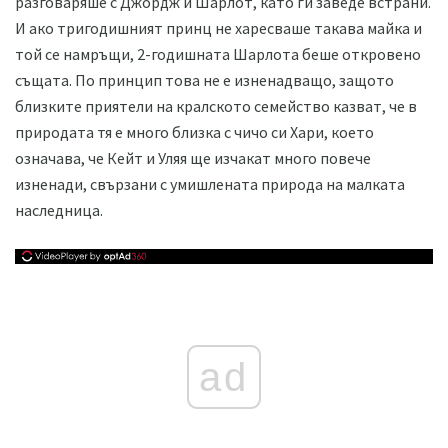
разговаряше с Джордж и Шарлот, като ги заведе встрани.
И ако тригодишният принц не харесваше такава майка и
той се намръщи, 2-годишната Шарлота беше откровено
същата. По принцип това не е изненадващо, защото
близките приятели на кралското семейство казват, че в
природата тя е много близка с чичо си Хари, което
означава, че Кейт и Уляя ще изчакат много повече
изненади, свързани с умишлената природа на малката
наследница.
ad