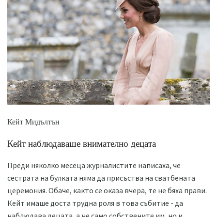
Кейт Мидълтън
Кейт наблюдаваше внимателно децата
Преди няколко месеца журналистите написаха, че
сестрата на булката няма да присъства на сватбената
церемония. Обаче, както се оказа вчера, те не бяха прави.
Кейт имаше доста трудна роля в това събитие - да
наблюдава децата, а не само собствените им, но и