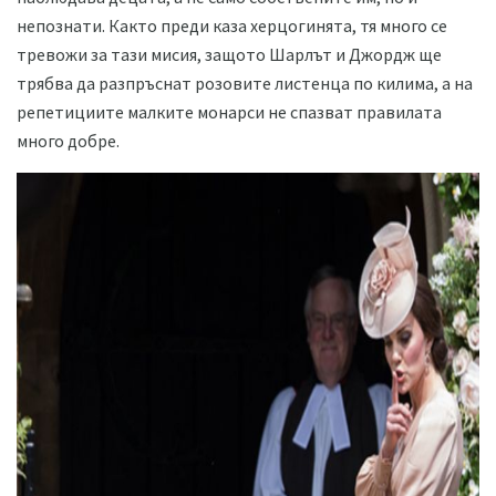
непознати. Както преди каза херцогинята, тя много се
тревожи за тази мисия, защото Шарлът и Джордж ще
трябва да разпръснат розовите листенца по килима, а на
репетициите малките монарси не спазват правилата
много добре.