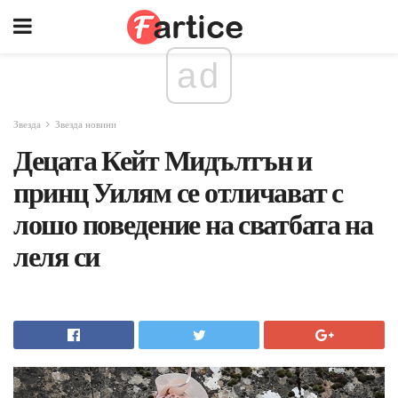
ad
Звезда
Звезда новини
Децата Кейт Мидълтън и
принц Уилям се отличават с
лошо поведение на сватбата на
леля си