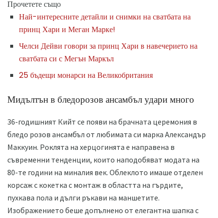
Прочетете също
Най-интересните детайли и снимки на сватбата на
принц Хари и Меган Марке!
Челси Дейви говори за принц Хари в навечерието на
сватбата си с Мегън Маркъл
25 бъдещи монарси на Великобритания
Мидълтън в бледорозов ансамбъл удари много
36-годишният Кийт се появи на брачната церемония в
бледо розов ансамбъл от любимата си марка Александър
Маккуин. Роклята на херцогинята е направена в
съвременни тенденции, които наподобяват модата на
80-те години на миналия век. Облеклото имаше отделен
корсаж с кокетка с монтаж в областта на гърдите,
пухкава пола и дълги ръкави на маншетите.
Изображението беше допълнено от елегантна шапка с