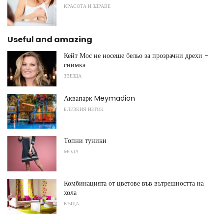
КРАСОТА И ЗДРАВЕ
Useful and amazing
Кейт Мос не носеше бельо за прозрачни дрехи -
снимка
ЗВЕЗДА
Аквапарк Meymadion
БЛИЗКИЯ ИЗТОК
Топни туники
МОДА
Комбинацията от цветове във вътрешността на
хола
КЪЩА