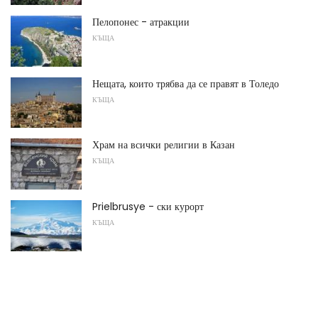
Пелопонес - атракции
КЪЩА
Нещата, които трябва да се правят в Толедо
КЪЩА
Храм на всички религии в Казан
КЪЩА
Prielbrusye - ски курорт
КЪЩА