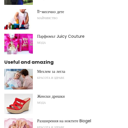
11-месечно дете
МАЙЧИНСТВО
Парфюмът Juicy Couture
МОДА
Useful and amazing
Мехлем за легла
КРАСОТА И ЗДРАВЕ
Женски дрешки
МОДА
Разширения на ноктите Biogel
КРАСОТА И ЗДРАВЕ