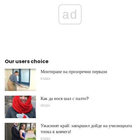
ad
Our users choice
Монтиране на прозоречни первази
КЪЩА
Как да нося шал с палто?
МОДА
Ужасният край: завършил дойде на училищната
топка в ковчега!
КЪЩА