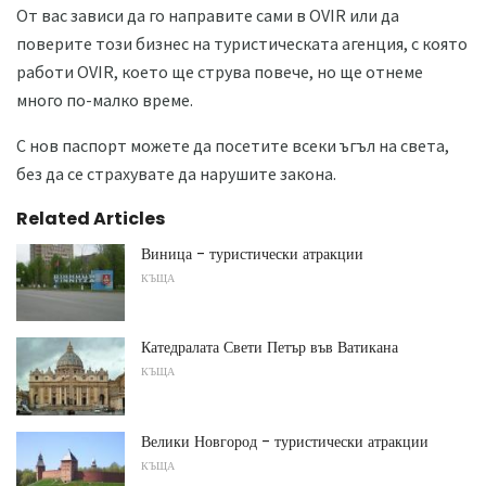
От вас зависи да го направите сами в OVIR или да
поверите този бизнес на туристическата агенция, с която
работи OVIR, което ще струва повече, но ще отнеме
много по-малко време.
С нов паспорт можете да посетите всеки ъгъл на света,
без да се страхувате да нарушите закона.
Related Articles
Виница - туристически атракции
КЪЩА
Катедралата Свети Петър във Ватикана
КЪЩА
Велики Новгород - туристически атракции
КЪЩА