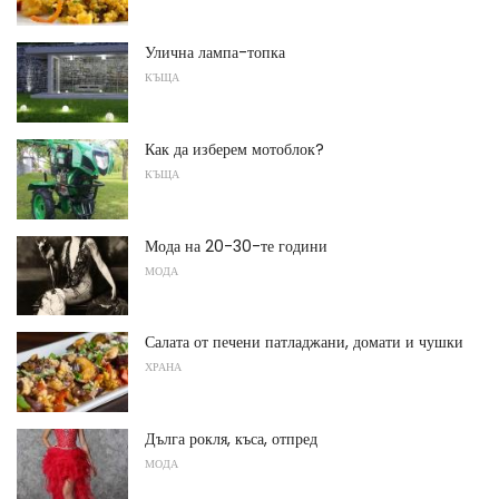
Улична лампа-топка
КЪЩА
Как да изберем мотоблок?
КЪЩА
Мода на 20-30-те години
МОДА
Салата от печени патладжани, домати и чушки
ХРАНА
Дълга рокля, къса, отпред
МОДА