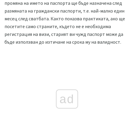
промяна на името на паспорта ще бъде назначена след
размяната на граждански паспорти, т.е. най-малко един
месец след сватбата. Както показва практиката, ако ще
посетите само страните, където не е необходима
регистрация на визи, старият ви чужд паспорт може да
бъде използван до изтичане на срока му на валидност.
ad