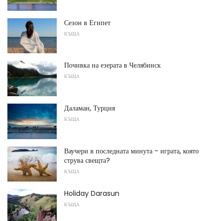
Сезон в Египет
КЪЩА
Почивка на езерата в Челябинск
КЪЩА
Даламан, Турция
КЪЩА
Ваучери в последната минута - играта, която
струва свещта?
КЪЩА
Holiday Darasun
КЪЩА