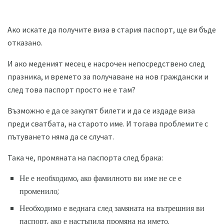
Ако искате да получите виза в стария паспорт, ще ви бъде
отказано.
И ако меденият месец е насрочен непосредствено след
празника, и времето за получаване на нов граждански и
след това паспорт просто не е там?
Възможно е да се закупят билети и да се издаде виза
преди сватбата, на старото име. И тогава проблемите с
пътуването няма да се случат.
Така че, промяната на паспорта след брака:
Не е необходимо, ако фамилното ви име не се е
променило;
Необходимо е веднага след замяната на вътрешния ви
паспорт, ако е настъпила промяна на името.