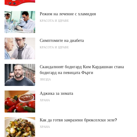
Режим на лечение с хламидия
КРАСОТА И ЗДРАВЕ
Симптомите на диабета
КРАСОТА И ЗДРАВЕ
Скандалният бодигард Ким Кардашиан стана
бодигард на певицата Фърги
ЗВЕЗДА
Аджика за зимата
ХРАНА
Как да готвя замразени брюкселски зеле?
ХРАНА