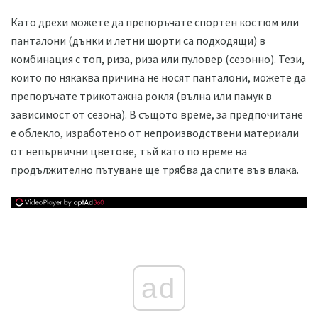
Като дрехи можете да препоръчате спортен костюм или
панталони (дънки и летни шорти са подходящи) в
комбинация с топ, риза, риза или пуловер (сезонно). Тези,
които по някаква причина не носят панталони, можете да
препоръчате трикотажна рокля (вълна или памук в
зависимост от сезона). В същото време, за предпочитане
е облекло, изработено от непроизводствени материали
от непървични цветове, тъй като по време на
продължително пътуване ще трябва да спите във влака.
ad