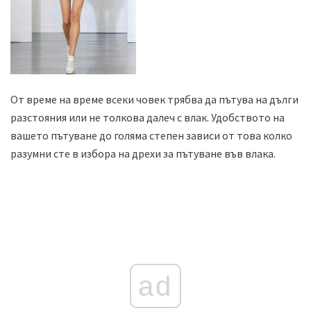
От време на време всеки човек трябва да пътува на дълги
разстояния или не толкова далеч с влак. Удобството на
вашето пътуване до голяма степен зависи от това колко
разумни сте в избора на дрехи за пътуване във влака.
ad