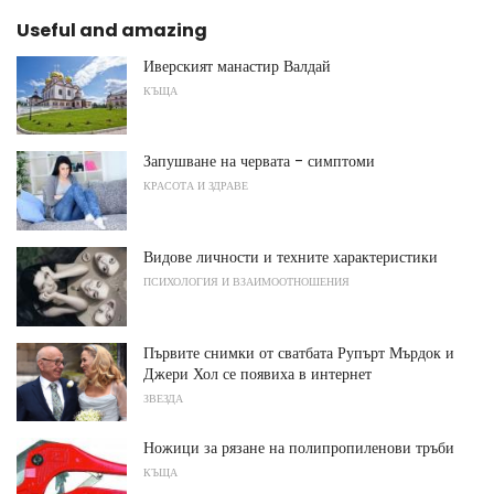
Useful and amazing
Иверският манастир Валдай
КЪЩА
Запушване на червата - симптоми
КРАСОТА И ЗДРАВЕ
Видове личности и техните характеристики
ПСИХОЛОГИЯ И ВЗАИМООТНОШЕНИЯ
Първите снимки от сватбата Рупърт Мърдок и
Джери Хол се появиха в интернет
ЗВЕЗДА
Ножици за рязане на полипропиленови тръби
КЪЩА