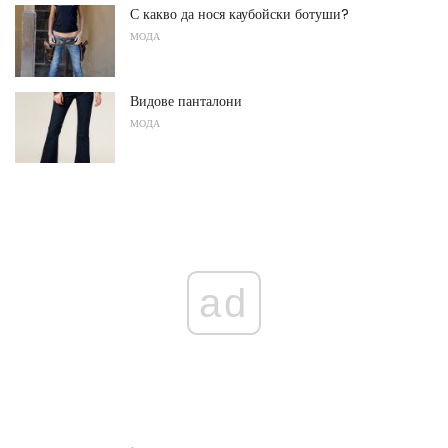
С какво да нося каубойски ботуши?
МОДА
Видове панталони
МОДА
ad