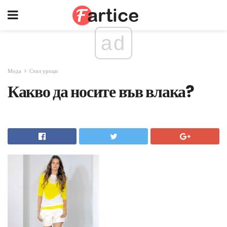
ad
Мода
Стил уроци
Какво да носите във влака?