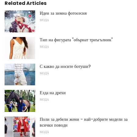
Related Articles
Идеи за зимна фотосесия
МОДА
Тип на фигурата "обърнат триъгълник"
МОДА
С какво да носите ботуши?
МОДА
Езда на дрехи
МОДА
Поли за дебели жени - най-добрите модели за
всички поводи
МОДА