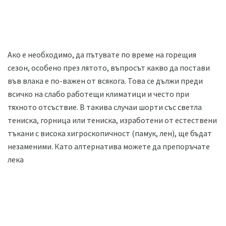
Ако е необходимо, да пътувате по време на горещия
сезон, особено през лятото, въпросът какво да постави
във влака е по-важен от всякога. Това се дължи преди
всичко на слабо работещи климатици и често при
тяхното отсъствие. В такива случаи шорти със светла
тениска, горница или тениска, изработени от естествени
тъкани с висока хигроскопичност (памук, лен), ще бъдат
незаменими. Като алтернатива можете да препоръчате
лека