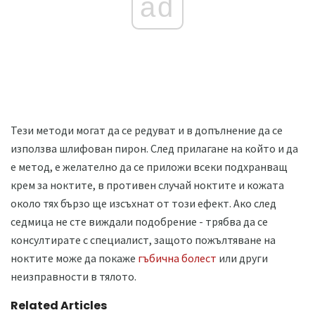
ad
Тези методи могат да се редуват и в допълнение да се
използва шлифован пирон. След прилагане на който и да
е метод, е желателно да се приложи всеки подхранващ
крем за ноктите, в противен случай ноктите и кожата
около тях бързо ще изсъхнат от този ефект. Ако след
седмица не сте виждали подобрение - трябва да се
консултирате с специалист, защото пожълтяване на
ноктите може да покаже
гъбична болест
или други
неизправности в тялото.
Related Articles