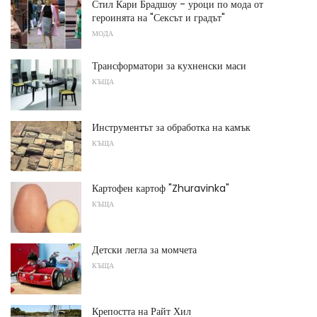
Стил Кари Брадшоу - уроци по мода от
героинята на "Сексът и градът"
МОДА
Трансформатори за кухненски маси
КЪЩА
Инструментът за обработка на камък
КЪЩА
Картофен картоф "Zhuravinka"
КЪЩА
Детски легла за момчета
КЪЩА
Крепостта на Райт Хил