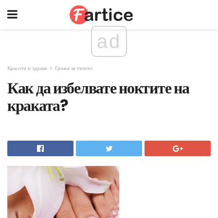
ad
Красота и здраве
Грижа за тялото
Как да избелвате ноктите на
краката?