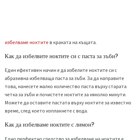
избелваме ноктите
в краката на къщата.
Как да избелвите ноктите си с паста за зъби?
Един ефективен начин е да избелите ноктите си с
абразивна избелваща паста за зъби. За да направите
това, нанесете малко количество паста върху старата
четка за зъби и почистете ноктите за няколко минути.
Можете да оставите пастата върху ноктите за известно
време, след което изплакнете с вода.
Как да избелваме ноктите с лимон?
Едно перфектно средство за избелване на ноктите е