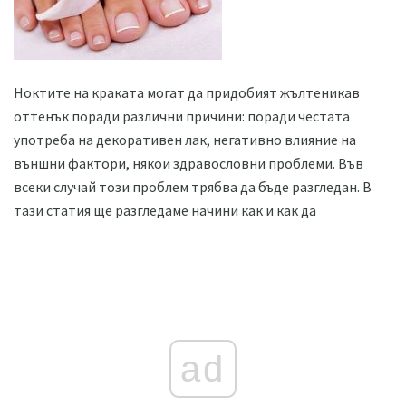
Ноктите на краката могат да придобият жълтеникав
оттенък поради различни причини: поради честата
употреба на декоративен лак, негативно влияние на
външни фактори, някои здравословни проблеми. Във
всеки случай този проблем трябва да бъде разгледан. В
тази статия ще разгледаме начини как и как да
ad