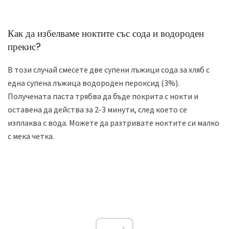
Как да избелваме ноктите със сода и водороден
прекис?
В този случай смесете две супени лъжици сода за хляб с
една супена лъжица водороден пероксид (3%).
Получената паста трябва да бъде покрита с нокти и
оставена да действа за 2-3 минути, след което се
изплаква с вода. Можете да разтривате ноктите си малко
с мека четка.