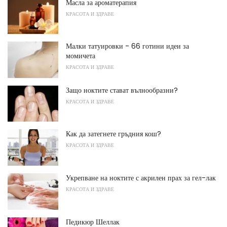
Масла за ароматерапия
КРАСОТА И ЗДРАВЕ
Малки татуировки - 66 готини идеи за
момичета
КРАСОТА И ЗДРАВЕ
Защо ноктите стават вълнообразни?
КРАСОТА И ЗДРАВЕ
Как да затегнете гръдния кош?
КРАСОТА И ЗДРАВЕ
Укрепване на ноктите с акрилен прах за гел-лак
КРАСОТА И ЗДРАВЕ
Педикюр Шеллак