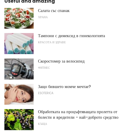
Useful and amazing
Салата със спанак
ХРАНА
Тампони с димексид в гинекологията
КРАСОТА И ЗДРАВЕ
Скоростомер за велосипед
ФИТНЕС
Защо бившето момче мечтае?
ESOTERICA
Обработката на процъфтяващата пролетта от
болести и вредители - най-доброто средство
КЪЩА