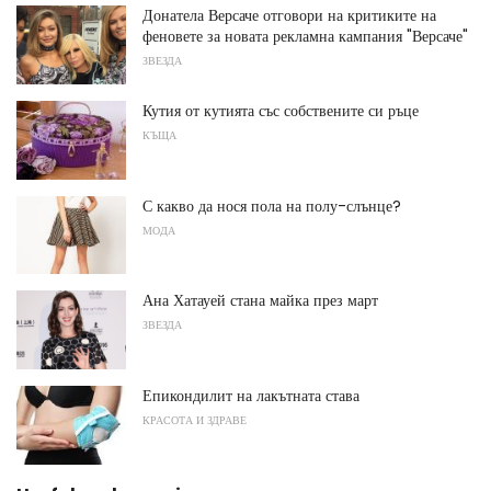
Донатела Версаче отговори на критиките на
феновете за новата рекламна кампания "Версаче"
ЗВЕЗДА
Кутия от кутията със собствените си ръце
КЪЩА
С какво да нося пола на полу-слънце?
МОДА
Ана Хатауей стана майка през март
ЗВЕЗДА
Епикондилит на лакътната става
КРАСОТА И ЗДРАВЕ