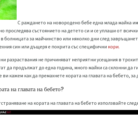
С раждането на новородено бебе една млада майка им
о проследява състоянието на детето си и се уплаши от всички
и в болницата за майчинство или няколко дни след завръщането
 техния син или дъщеря е покрита със специфични
кори.
ни разраствания не причиняват неприятни усещания в трохит
ат да продължат до една година, много майки са склонни да 
е ви кажем как да премахнете кората на главата на бебето, за 
рата на главата на бебето?
тстраняване на кората на главата на бебето използвайте след