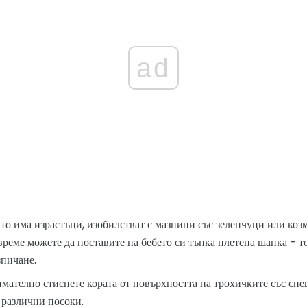
ad
ито има израстъци, изобилстват с мазнини със зеленчуци или козм
реме можете да поставите на бебето си тънка плетена шапка - т
зпичане.
ателно стиснете кората от повърхността на трохичките със спе
 различни посоки.