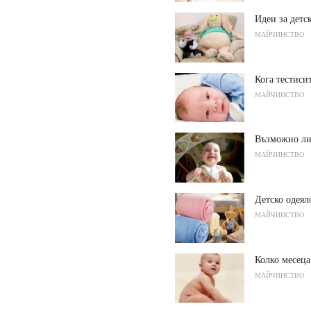
Идеи за детс
МАЙЧИНСТВО
Кога тестиси
МАЙЧИНСТВО
Възможно ли
МАЙЧИНСТВО
Детско одеял
МАЙЧИНСТВО
Колко месеца
МАЙЧИНСТВО