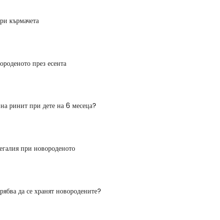
при кърмачета
вороденото през есента
 на ринит при дете на 6 месеца?
егалия при новороденото
трябва да се хранят новородените?