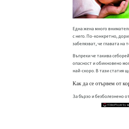
Една жена много внимателн
с него. По-конкретно, дор
забелязват, че главата на
Въпреки че такива себорей
опасност и обикновено мог
най-скоро. В тази статия щ
Как да се отървем от ко
За бързо и безболезнено о