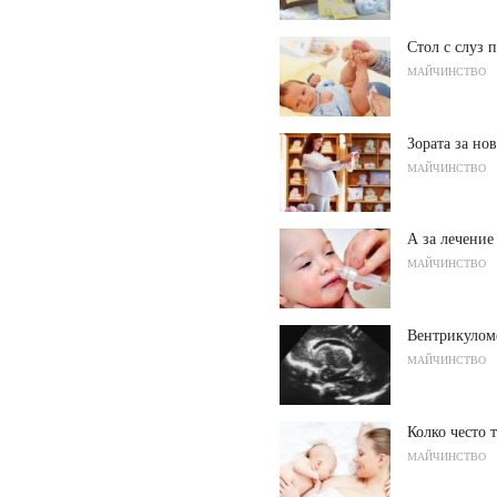
Стол с слуз 
МАЙЧИНСТВО
Зората за но
МАЙЧИНСТВО
А за лечение
МАЙЧИНСТВО
Вентрикулом
МАЙЧИНСТВО
Колко често 
МАЙЧИНСТВО