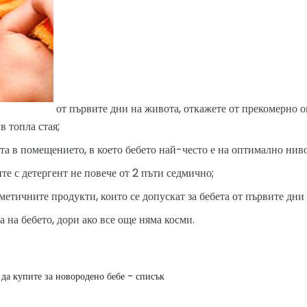
от първите дни на живота, откажете от прекомерно о
в топла стая;
а в помещението, в което бебето най-често е на оптимално нив
те с детергент не повече от 2 пъти седмично;
метичните продукти, които се допускат за бебета от първите дни 
а на бебето, дори ако все още няма косми.
 да купите за новородено бебе - списък