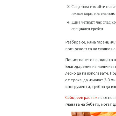
След това измийте глават
имаше кори, интензивно 
Една четвърт час след кр
специален гребен.
Разбира се, няма гаранция,
повърхността на скалпа на 
Почистването на главата н
Благодарение на наличието
лесно да ги използвате. П
от троха, да изчакат 2-3 м
инструменти, трябва да изг
Себореен растеж
не се поя
главата на бебето, могат 