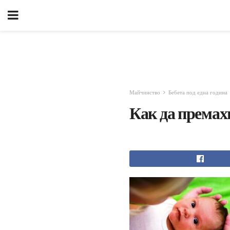
Майчинство
Бебета под една година
Как да премахн