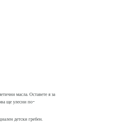
етични масла. Оставете я за
ова ще улесни по-
циален детски гребен.