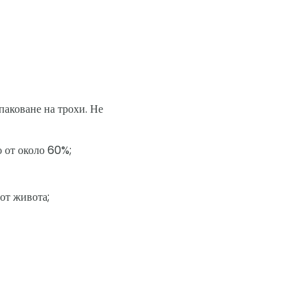
паковане на трохи. Не
о от около 60%;
от живота;