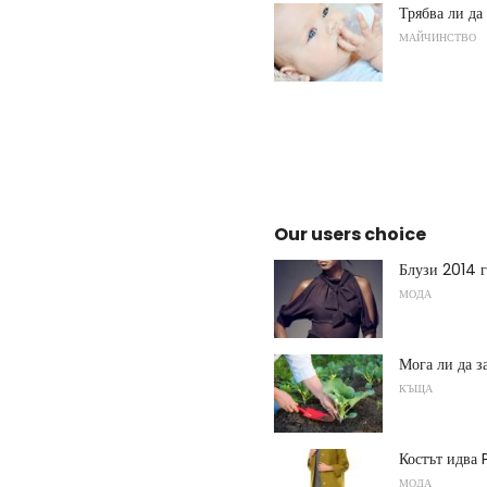
Трябва ли да
МАЙЧИНСТВО
Our users choice
Блузи 2014 г
МОДА
Мога ли да з
КЪЩА
Костът идва
МОДА