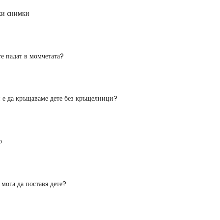
ки снимки
те падат в момчетата?
 е да кръщаваме дете без кръщелници?
о
 мога да поставя дете?