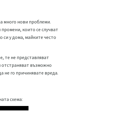
а много нови проблеми.
 промени, които се случват
 си у дома, майките често
е, те не представляват
ги отстраняват възможно
да не го причинявате вреда.
ната схема: