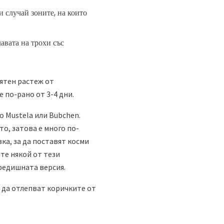
и случай зоните, на които
лавата на трохи със
иятен растеж от
 по-рано от 3-4 дни.
 Mustela или Bubchen.
о, затова е много по-
ка, за да поставят косми
ате някой от тези
предишната версия.
к да отлепват коричките от