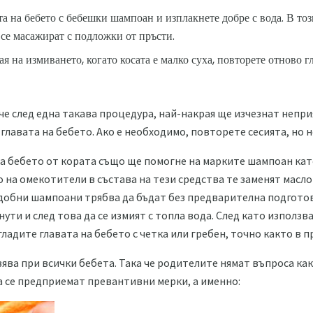
а на бебето с бебешки шампоан и изплакнете добре с вода. В тоз
се масажират с подложки от пръсти.
ая на измиването, когато косата е малко суха, повторете отново г
 че след една такава процедура, най-накрая ще изчезнат непр
главата на бебето. Ако е необходимо, повторете сесията, но не
а бебето от кората също ще помогне на марките шампоан като
 на омекотители в състава на тези средства те заменят маслот
одобни шампоани трябва да бъдат без предварителна подготов
инути и след това да се измият с топла вода. След като използв
ладите главата на бебето с четка или гребен, точно както в 
вява при всички бебета. Така че родителите нямат въпроса ка
да се предприемат превантивни мерки, а именно: