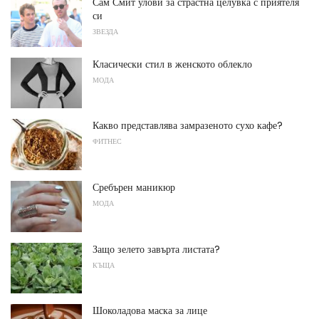
Сам Смит улови за страстна целувка с приятеля
си
ЗВЕЗДА
Класически стил в женското облекло
МОДА
Какво представлява замразеното сухо кафе?
ФИТНЕС
Сребърен маникюр
МОДА
Защо зелето завърта листата?
КЪЩА
Шоколадова маска за лице