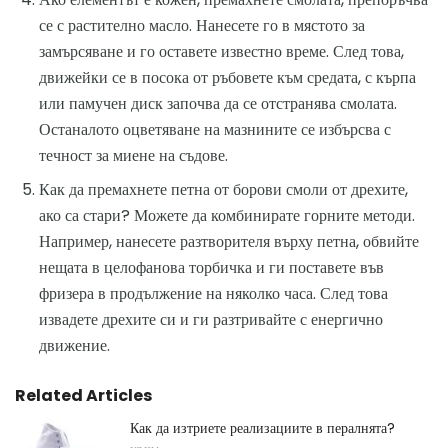
се с растително масло. Нанесете го в мястото за
замърсяване и го оставете известно време. След това,
движейки се в посока от ръбовете към средата, с кърпа
или памучен диск започва да се отстранява смолата.
Останалото оцветяване на мазнините се избърсва с
течност за миене на съдове.
Как да премахнете петна от борови смоли от дрехите,
ако са стари? Можете да комбинирате горните методи.
Например, нанесете разтворителя върху петна, обвийте
нещата в целофанова торбичка и ги поставете във
фризера в продължение на няколко часа. След това
извадете дрехите си и ги разтривайте с енергично
движение.
Related Articles
Как да изтриете реализациите в пералнята?