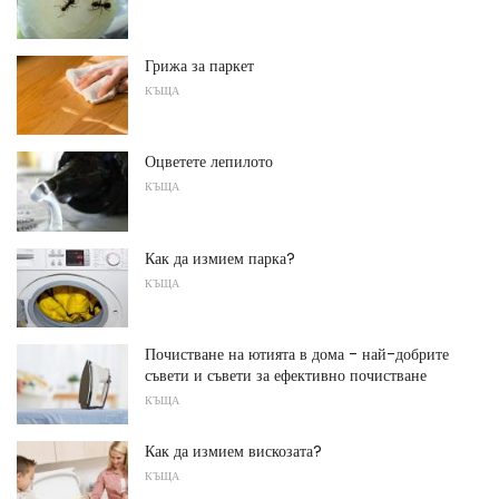
Грижа за паркет
КЪЩА
Оцветете лепилото
КЪЩА
Как да измием парка?
КЪЩА
Почистване на ютията в дома - най-добрите
съвети и съвети за ефективно почистване
КЪЩА
Как да измием вискозата?
КЪЩА