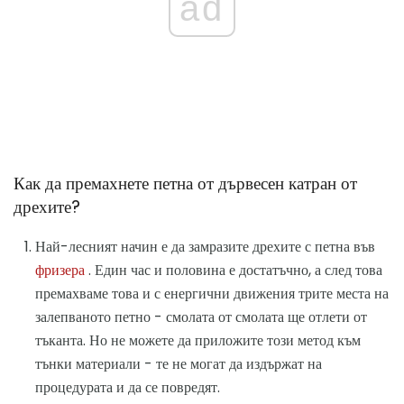
ad
Как да премахнете петна от дървесен катран от
дрехите?
Най-лесният начин е да замразите дрехите с петна във
фризера
. Един час и половина е достатъчно, а след това
премахваме това и с енергични движения трите места на
залепваното петно ​​- смолата от смолата ще отлети от
тъканта. Но не можете да приложите този метод към
тънки материали - те не могат да издържат на
процедурата и да се повредят.