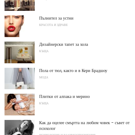
Пълнител за устни
КРАСОТА И ЗДРАВЕ
Дизайнерски тапет за хола
КЪЩА
Пола от тюл, както и в Кери Брадшоу
МОДА
Плитки от алпака и мерино
КЪЩА
Как да оцелее смъртта на любим човек - съвет от
психолог