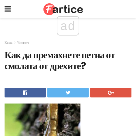
ad
Къща
Чистота
Как да премахнете петна от
смолата от дрехите?