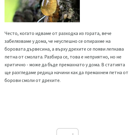
Често, когато идваме от разходка из гората, вече
забелязваме у дома, че неуспешно се опирахме на
боровата дървесина, а върху дрехите се появи лепкава
петна от смолата. Разбира се, това е неприятно, но не
критично - може да бъде премахнато у дома. В статията
ще разгледаме редица начини как да премахнем петна от
борови смоли от дрехите.