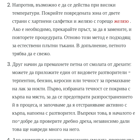
Напротив, възможно е да се действа при високи
температури. Покрийте повредената зона от двете
страни с хартиени салфетки и желязо с горещо
желязо
.
Ако е необходимо, прекарайте пръст, за да я замените, и
повторете процедурата. Отново този метод е подходящ
за естествени плътни тъкани. В допълнение, петното
трябва да е свежо.
Друг начин да премахнете петна от смолата от дрехите:
можете да приложите един от видовете разтворители -
терпентин, бензин, керосин или течност за премахване
на лак за нокти. Първо, избраната течност се покрива с
кърпа на място, за да се предотврати разпространението
й в процеса, и започваме да я отстраняваме активно с
кърпа, напоена с разтворител. Въпреки това, в началото е
по-добре да проверите дребно дреха, независимо дали
това ще навреди много на него.
Ако елементът е кожен, премахнете смолата, препоръчва