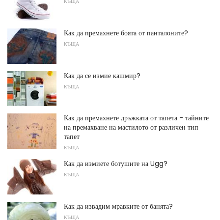
КЪЩА
Как да премахнете боята от панталоните?
КЪЩА
Как да се измие кашмир?
КЪЩА
Как да премахнете дръжката от тапета - тайните
на премахване на мастилото от различен тип
тапет
КЪЩА
Как да измиете ботушите на Ugg?
КЪЩА
Как да извадим мравките от банята?
КЪЩА