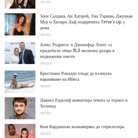
ЗВЕЗДА
Зоуи Салдана, Ан Хатауей, Ума Търман, Джулиан
Мур и Хилари Дъф подкрепиха Time's Up у
дома
ЗВЕЗДА
Алекс Родригес и Дженифър Лопес са
придобили общо 15,3 милиона долара в
недвижими имоти
ЗВЕЗДА
Кристиано Роналдо отиде да излекува
нараняване на Ибиса
ЗВЕЗДА
Даниел Радклиф коментира темата за тормоз в
Холивуд
ЗВЕЗДА
Ким Кардашиан възнамерява да стерилизира
ЗВЕЗДА