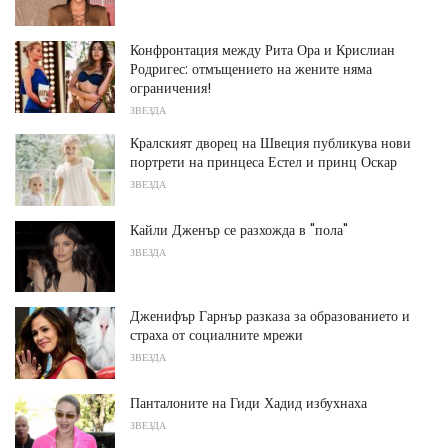
Конфронтация между Рита Ора и Крислиан
Родригес: отмъщението на жените няма
ограничения!
ЗВЕЗДА
Кралският дворец на Швеция публикува нови
портрети на принцеса Естел и принц Оскар
ЗВЕЗДА
Кайли Дженър се разхожда в "пола"
ЗВЕЗДА
Дженифър Гарнър разказа за образованието и
страха от социалните мрежи
ЗВЕЗДА
Панталоните на Гиди Хадид избухнаха
ЗВЕЗДА