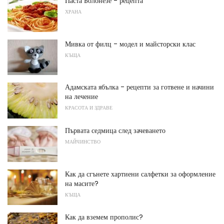
Паста Болонезе - рецепта
ХРАНА
Мивка от филц - модел и майсторски клас
КЪЩА
Адамската ябълка - рецепти за готвене и начини
на лечение
КРАСОТА И ЗДРАВЕ
Първата седмица след зачеването
МАЙЧИНСТВО
Как да сгънете хартиени салфетки за оформление
на масите?
КЪЩА
Как да вземем прополис?