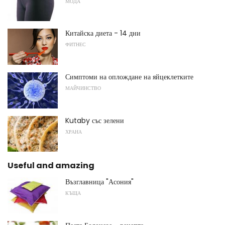
МОДА
Китайска диета - 14 дни
ФИТНЕС
Симптоми на оплождане на яйцеклетките
МАЙЧИНСТВО
Kutaby със зелени
ХРАНА
Useful and amazing
Възглавница "Асония"
КЪЩА