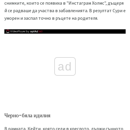
снимките, които се появиха в "Инстаграм Холмс", дъщеря
й се радваше да участва в забавленията. В резултат Сури е
уморен и заспал точно в ръцете на родителя.
ad
Черно-бяла идилия
В рамката, Кейти, която седи в креслото, държи сънното