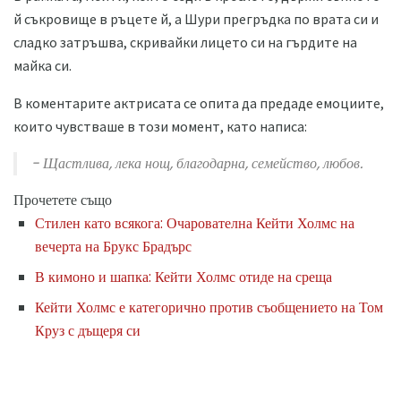
й съкровище в ръцете й, а Шури прегръдка по врата си и
сладко затръшва, скривайки лицето си на гърдите на
майка си.
В коментарите актрисата се опита да предаде емоциите,
които чувстваше в този момент, като написа:
- Щастлива, лека нощ, благодарна, семейство, любов.
Прочетете също
Стилен като всякога: Очарователна Кейти Холмс на
вечерта на Брукс Брадърс
В кимоно и шапка: Кейти Холмс отиде на среща
Кейти Холмс е категорично против съобщението на Том
Круз с дъщеря си