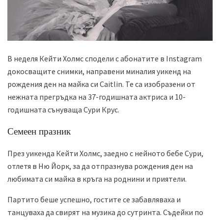
В неделя Кейти Холмс сподели с абонатите в Instagram
докосващите снимки, направени миналия уикенд на
рождения ден на майка си Caitlin. Те са изобразени от
нежната прегръдка на 37-годишната актриса и 10-
годишната сънуваща Сури Крус.
Семеен празник
През уикенда Кейти Холмс, заедно с нейното бебе Сури,
отлетя в Ню Йорк, за да отпразнува рождения ден на
любимата си майка в кръга на роднини и приятели.
Партито беше успешно, гостите се забавляваха и
танцуваха да свирят на музика до сутринта. Съдейки по