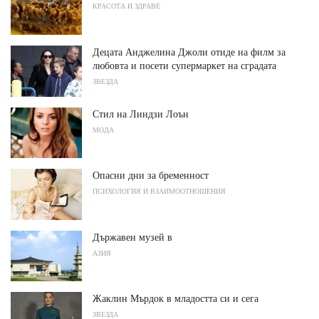
КРАСОТА И ЗДРАВЕ
Децата Анджелина Джоли отиде на филм за
любовта и посети супермаркет на сградата
ЗВЕЗДА
Стил на Линдзи Лоън
МОДА
Опасни дни за бременност
ПСИХОЛОГИЯ И ВЗАИМООТНОШЕНИЯ
Държавен музей в
АЗИЯ
Жаклин Мърдок в младостта си и сега
ЗВЕЗДА