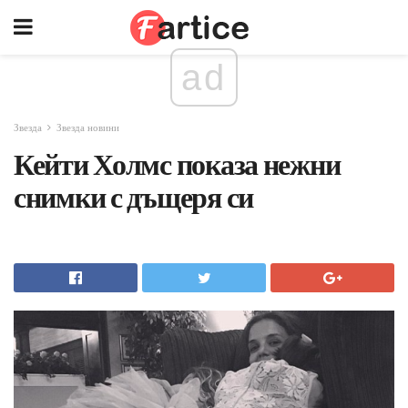
ad
Звезда
Звезда новини
Кейти Холмс показа нежни
снимки с дъщеря си