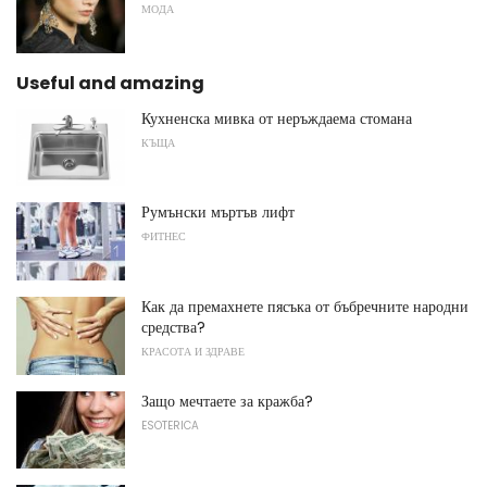
МОДА
Useful and amazing
Кухненска мивка от неръждаема стомана
КЪЩА
Румънски мъртъв лифт
ФИТНЕС
Как да премахнете пясъка от бъбречните народни
средства?
КРАСОТА И ЗДРАВЕ
Защо мечтаете за кражба?
ESOTERICA