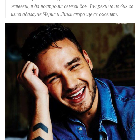
живееш, и да построиш семеен дом. Въпреки че не бих се
изненадала, че Черил и Лиъм скоро ще се оженят.