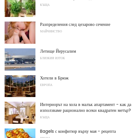
КЪЩА
Разпределения след цезарово сечение
МАЙЧИНСТВО
Летище Йерусалим
БЛИЗКИЯ ИЗТОК
Хотели в Брюж
ЕВРОПА
Интериорът на хола в малък апартамент - как да
използваме рационално всеки квадратен метър?
КЪЩА
Bagels с конфитюр върху мая - рецепта