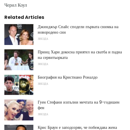
Черил Коул
Related Articles
Джинджър Спайс сподели първата снимка на
новородено син
ЗВЕЗДА
Принц Хари докосна приятел на сватба и падна
на сервитьорката
ЗВЕЗДА
Биография на Кристиано Роналдо
ЗВЕЗДА
Гуен Стефани изпълни мечтата на 9-годишен
фен
ЗВЕЗДА
Крис Браун е заподозрян, че побеждава жена