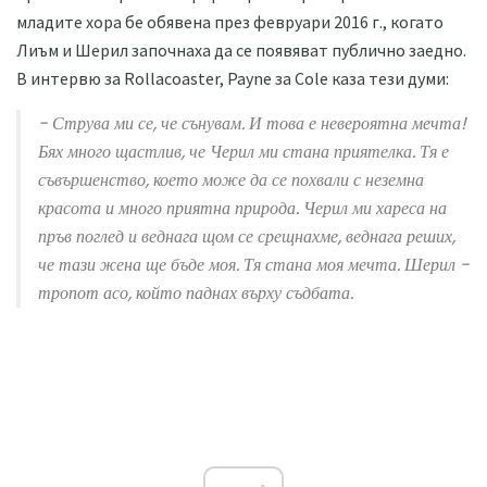
младите хора бе обявена през февруари 2016 г., когато
Лиъм и Шерил започнаха да се появяват публично заедно.
В интервю за Rollacoaster, Payne за Cole каза тези думи:
- Струва ми се, че сънувам. И това е невероятна мечта!
Бях много щастлив, че Черил ми стана приятелка. Тя е
съвършенство, което може да се похвали с неземна
красота и много приятна природа. Черил ми хареса на
пръв поглед и веднага щом се срещнахме, веднага реших,
че тази жена ще бъде моя. Тя стана моя мечта. Шерил -
тропот асо, който паднах върху съдбата.