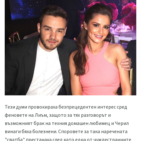
Тези думи провокираха безпрецедентен интерес сред
феновете на Лиъм, защото за тях разговорът и
възможният брак на техния домашен любимец и Черил
винаги бяха болезнени. Споровете за така наречената
"сватба" престанаха след като една от чуждестранните