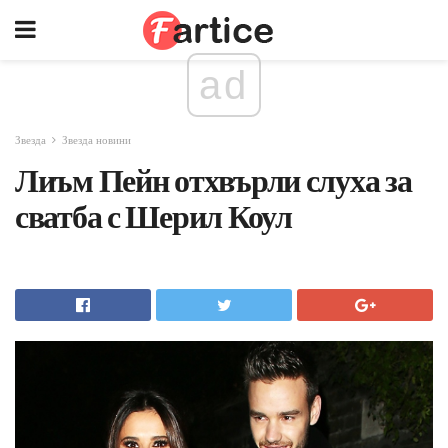
ad
Звезда
Звезда новини
Лиъм Пейн отхвърли слуха за
сватба с Шерил Коул