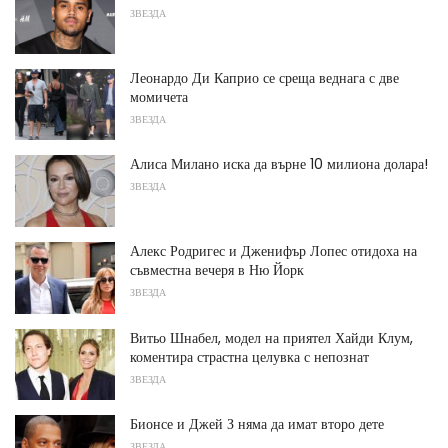
ЗВЕЗДА
Леонардо Ди Каприо се среща веднага с две
момичета
ЗВЕЗДА
Алиса Милано иска да върне 10 милиона долара!
ЗВЕЗДА
Алекс Родригес и Дженифър Лопес отидоха на
съвместна вечеря в Ню Йорк
ЗВЕЗДА
Витьо Шнабел, модел на приятел Хайди Клум,
коментира страстна целувка с непознат
ЗВЕЗДА
Бионсе и Джей З няма да имат второ дете
ЗВЕЗДА