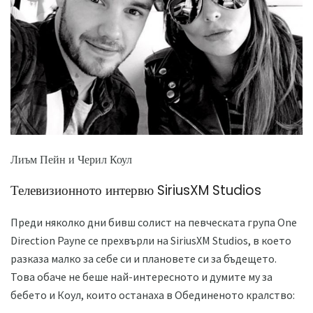
Лиъм Пейн и Черил Коул
Телевизионното интервю SiriusXM Studios
Преди няколко дни бивш солист на певческата група One
Direction Payne се прехвърли на SiriusXM Studios, в което
разказа малко за себе си и плановете си за бъдещето.
Това обаче не беше най-интересното и думите му за
бебето и Коул, които останаха в Обединеното кралство: