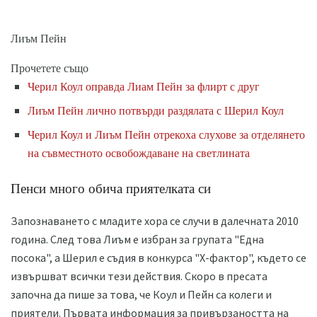
Лиъм Пейн
Прочетете също
Черил Коул оправда Лиам Пейн за флирт с друг
Лиъм Пейн лично потвърди раздялата с Шерил Коул
Черил Коул и Лиъм Пейн отрекоха слухове за отделянето
на съвместното освобождаване на светлината
Пенси много обича приятелката си
Запознаването с младите хора се случи в далечната 2010
година. След това Лиъм е избран за групата "Една
посока", а Шерил е съдия в конкурса "Х-фактор", където се
извършват всички тези действия. Скоро в пресата
започна да пише за това, че Коул и Пейн са колеги и
приятели. Първата информация за привързаността на