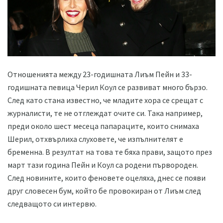
Отношенията между 23-годишната Лиъм Пейн и 33-
годишната певица Черил Коул се развиват много бързо.
След като стана известно, че младите хора се срещат с
журналисти, те не отглеждат очите си. Така например,
преди около шест месеца папараците, които снимаха
Шерил, отхвърлиха слуховете, че изпълнителят е
бременна. В резултат на това те бяха прави, защото през
март тази година Пейн и Коул са родени първороден.
След новините, които феновете оцеляха, днес се появи
друг словесен бум, който бе провокиран от Лиъм след
следващото си интервю.