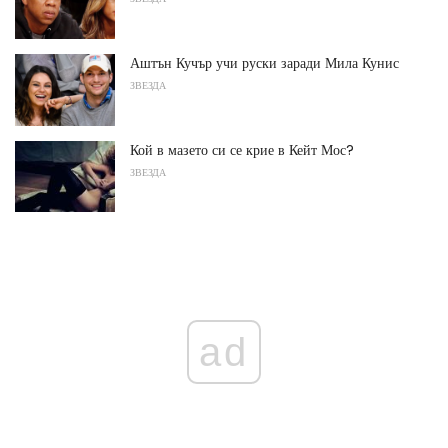
Аштън Кучър учи руски заради Мила Кунис
ЗВЕЗДА
Кой в мазето си се крие в Кейт Мос?
ЗВЕЗДА
ad