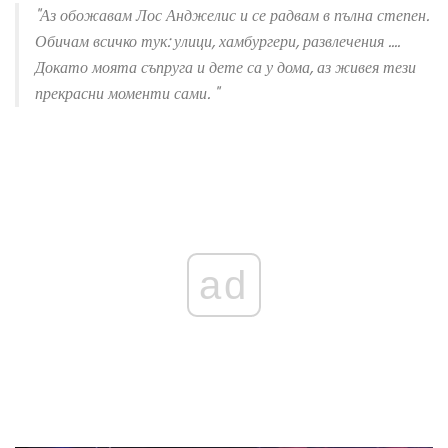
"Аз обожавам Лос Анджелис и се радвам в пълна степен.
Обичам всичко тук: улици, хамбургери, развлечения ....
Докато моята съпруга и дете са у дома, аз живея тези
прекрасни моменти сами. "
ad