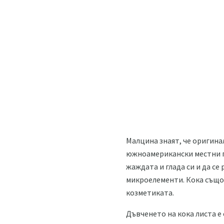
Малцина знаят, че оригина
южноамерикански местни пл
жаждата и глада си и да се
микроелементи. Кока също
козметиката.
Дъвченето на кока листа е