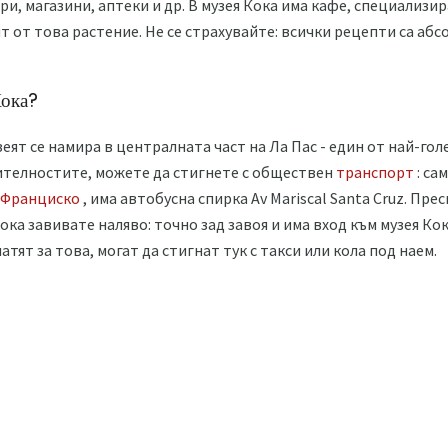
ри, магазини, аптеки и др. В музея Кока има кафе, специализир
т от това растение. Не се страхувайте: всички рецепти са абс
Кока?
еят се намира в централната част на Ла Пас - един от най-го
ителностите, можете да стигнете с обществен
транспорт
: са
 Франциско
, има автобусна спирка Av Mariscal Santa Cruz. Пре
лока завивате наляво: точно зад завоя и има вход към музея Ко
атят за това, могат да стигнат тук с такси или кола под наем.