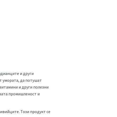
ндианците и други
т умората, да потушат
 витамини и други полезни
овата промишленост и
ливийците. Този продукт се