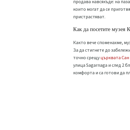
продава навсякъде: на паза
които могат да се приготвя
пристрастяват.
Как да посетите музея 
Както вече споменахме, муз
За да стигнете до забележ
точно срещу
църквата Сан
улица Sagarnaga и след 2 б
комфорта и са готови да пл