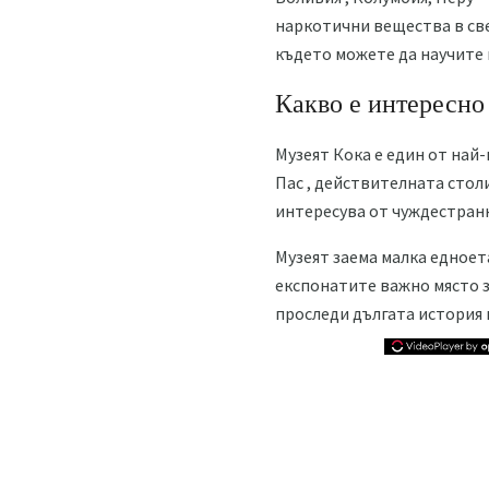
наркотични вещества в све
където можете да научите 
Какво е интересно 
Музеят Кока е един от най-
Пас , действителната стол
интересува от чуждестран
Музеят заема малка едноет
експонатите важно място з
проследи дългата история