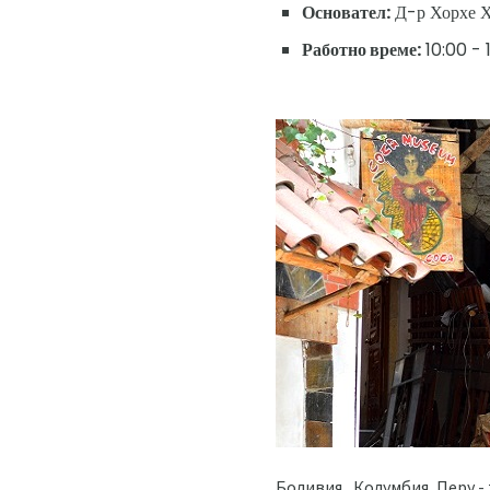
Основател:
Д-р Хорхе Х
Работно време:
10:00 - 
Боливия , Колумбия, Перу -