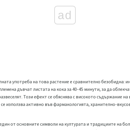
ad
лната употреба на това растение е сравнително безобидна: и
емена дъвчат листата на кока за 40-45 минути, за да облекча
 развеселят. Този ефект се обяснява с високото съдържание на
 се използва активно във фармакологията, хранително-вкус
 един от основните символи на културата и традициите на бо