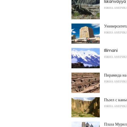
Iskanvayya
ЮЖНА АМЕРИК
Университет
ЮЖНА АМЕРИК
Illimani
ЮЖНА АМЕРИК
Пирамида на
ЮЖНА АМЕРИК
Пъзел с кань
ЮЖНА АМЕРИК
Плаза Мурил