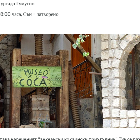
уртадо Гумусио
18:00 часа, Сън - затворено
 така нареченият "анкеански кокаински триъгълник". Тук се р