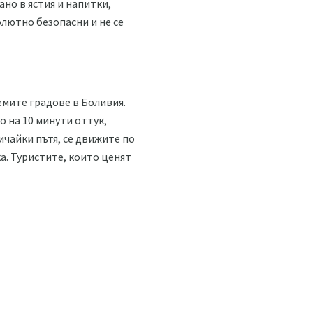
ано в ястия и напитки,
олютно безопасни и не се
лемите градове в Боливия.
мо на 10 минути оттук,
сичайки пътя, се движите по
ка. Туристите, които ценят