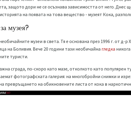
та, защото дори не се осъзнава зависимостта от него. Днес ще
историята на появата на това вещество - музеят Кока, разпол
за музея?
необичайните музеи в света. Тя е основана през 1996 г. от д-р 
ица на Боливия. Вече 20 години тази необичайна
гледка
никога 
ните туристи.
ажна сграда, по-скоро като мазе, отколкото като популярен т
аемат фотографската галерия: на многобройни снимки и изре
 на превръщането на обикновените листа от кока в наркотич