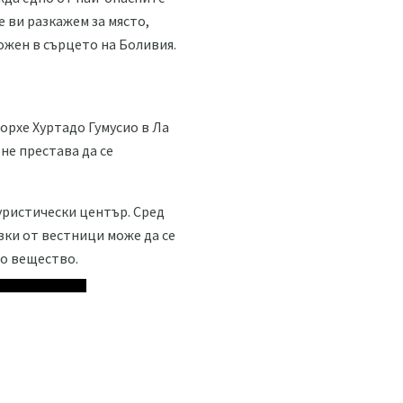
 ви разкажем за място,
ожен в сърцето на Боливия.
Хорхе Хуртадо Гумусио в Ла
не престава да се
уристически център. Сред
зки от вестници може да се
но вещество.