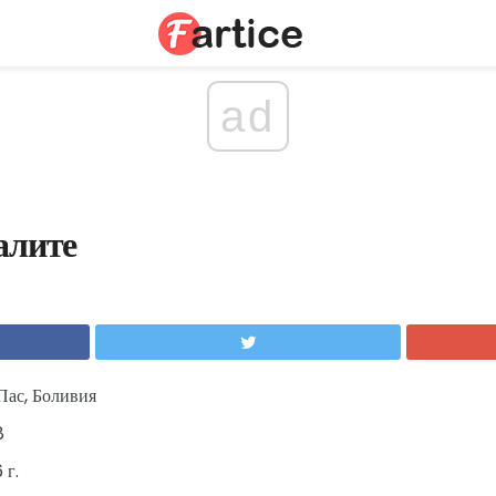
ad
алите
Пас, Боливия
8
 г.