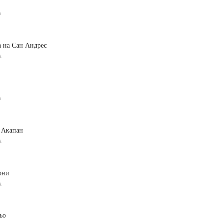
А
а на Сан Андрес
А
А
 Акапан
А
они
А
ьо