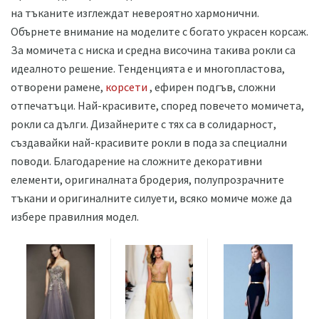
на тъканите изглеждат невероятно хармонични.
Обърнете внимание на моделите с богато украсен корсаж.
За момичета с ниска и средна височина такива рокли са
идеалното решение. Тенденцията е и многопластова,
отворени рамене,
корсети
, ефирен подгъв, сложни
отпечатъци. Най-красивите, според повечето момичета,
рокли са дълги. Дизайнерите с тях са в солидарност,
създавайки най-красивите рокли в пода за специални
поводи. Благодарение на сложните декоративни
елементи, оригиналната бродерия, полупрозрачните
тъкани и оригиналните силуети, всяко момиче може да
избере правилния модел.