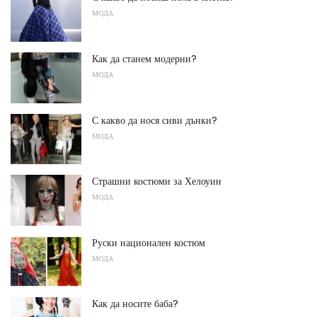
МОДА
Как да станем модерни?
МОДА
С какво да нося сиви дънки?
МОДА
Страшни костюми за Хелоуин
МОДА
Руски национален костюм
МОДА
Как да носите баба?