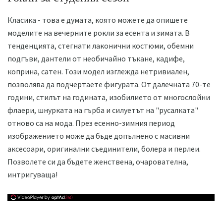
Класика - това е думата, която можете да опишете
моделите на вечерните рокли за есента и зимата. В
тенденцията, стегнати лаконични костюми, обемни
подгъви, дантели от необичайно тъкане, кадифе,
коприна, сатен. Този модел изглежда нетривиален,
позволява да подчертаете фигурата. От далечната 70-те
години, стилът на годината, изобилието от многослойни
флаери, шнурката на гърба и силуетът на "русалката"
отново са на мода. През есенно-зимния период
изображението може да бъде допълнено с масивни
аксесоари, оригинални съединители, болера и перлеи.
Позволете си да бъдете женствена, очарователна,
интригуваща!