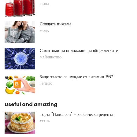
КЪЩА
Спящата пижама
МОДА
Симптоми на оплождане на яйцеклетките
МАЙЧИНСТВО
Защо тялото се нуждае от витамин В6?
ФИТНЕС
Useful and amazing
Торта "Наполеон" - класическа рецепта
ХРАНА