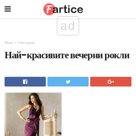
ad
Мода
Стил уроци
Най-красивите вечерни рокли