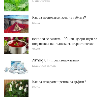
МАЙЧИНСТВО
Как да преподавам заек на таблата?
КЪЩА
Borscht за зимата - 10 най-добри идеи за
подготовка на пълнежа за първото ястие
ХРАНА
Almag 01 - противопоказания
КРАСОТА И ЗДРАВЕ
Как да накараме цветята да цъфтят?
КЪЩА