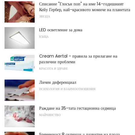
Списание "Глосън поп" на име 14-годишният
Кейу Гербер, най-красивото момиче на планетата
ЗВЕЗДА
LED осветление за дома
КЪЩА
Cream Aertal - правила за прилагане на
различни проблеми
КРАСОТА И ЗДРАВЕ
Личен диференциал
ПСИХОЛОГИЯ И ВЗАИМООТНОШЕНИЯ
Раждане на 35-тата гестационна седмица
МАЙЧИНСТВО
Бременност 8 седмици - развитие на плода