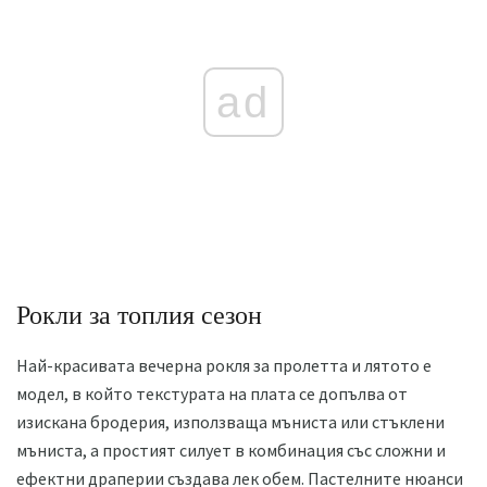
ad
Рокли за топлия сезон
Най-красивата вечерна рокля за пролетта и лятото е
модел, в който текстурата на плата се допълва от
изискана бродерия, използваща мъниста или стъклени
мъниста, а простият силует в комбинация със сложни и
ефектни драперии създава лек обем. Пастелните нюанси