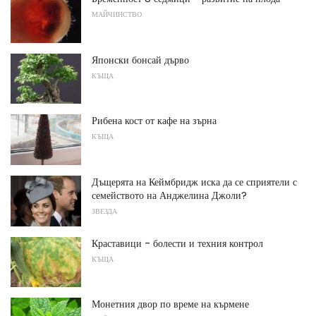
МАЙЧИНСТВО
Японски бонсай дърво
КЪЩА
Рибена кост от кафе на зърна
КЪЩА
Дъщерята на Кеймбридж иска да се сприятели с
семейството на Анджелина Джоли?
ЗВЕЗДА
Краставици - болести и техния контрол
КЪЩА
Монетния двор по време на кърмене