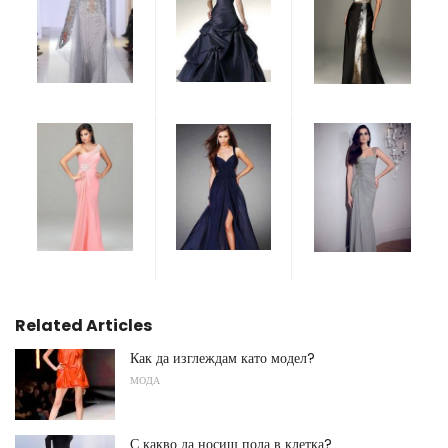
Related Articles
Как да изглеждам като модел?
МОДА
С какво да носиш пола в клетка?