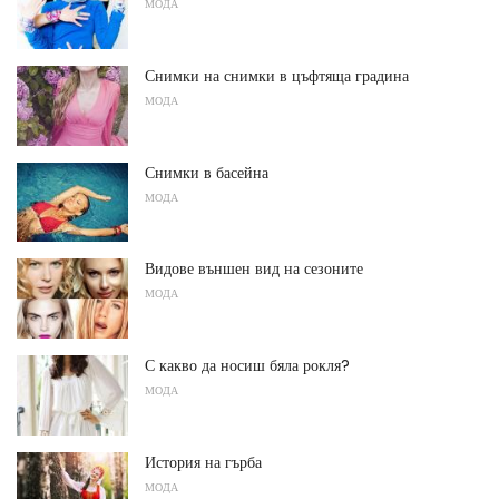
МОДА
Снимки на снимки в цъфтяща градина
МОДА
Снимки в басейна
МОДА
Видове външен вид на сезоните
МОДА
С какво да носиш бяла рокля?
МОДА
История на гърба
МОДА