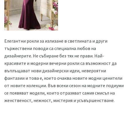
Елегантни рокли за излизане в светлината и други
тържествени поводи са специална любов на
дизайнерите. Не събиране без тях не прави. Най-
красивите и модерни вечерни рокли са възможност да
въплъщават нови дизайнерски идеи, невероятни
фантазии и това е, което очаква новите модни ценители
от новите колекции. Във всеки сезон на модните подиуми
се появяват модели, които отразяват самия смисъл на
женственост, нежност, мистерия и усъвършенстване.