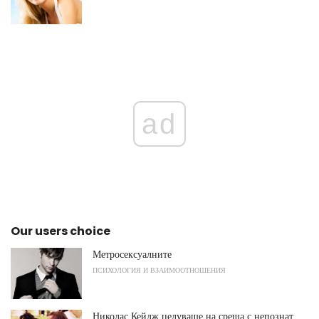
ad
Our users choice
Метросексуалните
ПСИХОЛОГИЯ И ВЗАИМООТНОШЕНИЯ
Николас Кейдж целуваше на среща с непознат