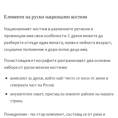
Елементи на руски национален костюм
Националният костюм в различните региони и
провинции има свои особености. С дрехи можете да
разберете откъде идва жената, каква е нейната възраст,
социално положение и дори колко деца има.
Понастоящем етнографите разграничават два основни
набора от руски женски костюми:
комплект за дрехи, който най-често се носи от жени в
северната част на Русия;
внушителен пакет, присъщ на южните райони на нашата
страна.
Понеделник - по-стар комплект, състоящ се от риза и