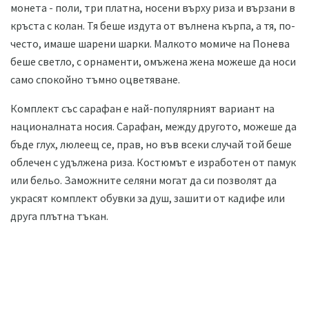
монета - поли, три платна, носени върху риза и вързани в
кръста с колан. Тя беше издута от вълнена кърпа, а тя, по-
често, имаше шарени шарки. Малкото момиче на Понева
беше светло, с орнаменти, омъжена жена можеше да носи
само спокойно тъмно оцветяване.
Комплект със сарафан е най-популярният вариант на
националната носия. Сарафан, между другото, можеше да
бъде глух, люлеещ се, прав, но във всеки случай той беше
облечен с удължена риза. Костюмът е изработен от памук
или бельо. Заможните селяни могат да си позволят да
украсят комплект обувки за душ, зашити от кадифе или
друга плътна тъкан.