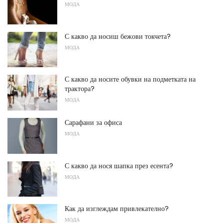
МОДА
С какво да носиш бежови токчета?
МОДА
С какво да носите обувки на подметката на
трактора?
МОДА
Сарафани за офиса
МОДА
С какво да нося шапка през есента?
МОДА
Как да изглеждам привлекателно?
МОДА