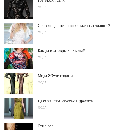
Готически стил
МОДА
С какво да нося розови къси панталони?
МОДА
Как да вратовръзка кърпа?
МОДА
Мода 30-те години
МОДА
Цвят на шам-фъстък в дрехите
МОДА
Стил гол