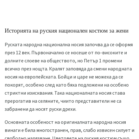
Историята на руския национален костюм за жени
Руската народна национална носия започва да се оформя
през 12 век. Първоначално се носеше от по-високите и
долните слоеве на обществото, но Петър 1 промени
всичко през нощта. Кралят заповяда да смени народната
носия на европейската. Бойци и царе не можеха да се
покорят, особено след като бяха подложени на особено
стриктни изисквания. Така националната носия става
прерогатив на селяните, чиито представители не са
забранени да носят руски дрехи.
Основната особеност на оригиналната народна носия
винаги е била многостранен, прав, слабо извисен силует и
свободно нарязване. Цветовете на руския костюм също