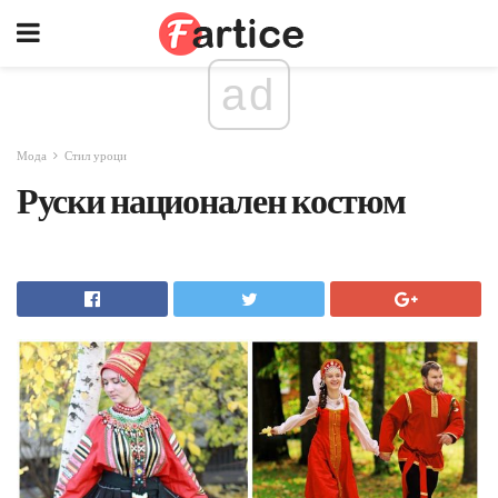
ad
Мода
Стил уроци
Руски национален костюм