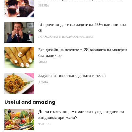
ЗВЕЗДА
16 причини да се насладите на 40-годишнината
си
ПСИХОЛОГИЯ И ВЗАИМООТНОШЕНИЯ
Бял дизайн на ноктите - 28 варианта на модерен
бял маникюр
МОДА
Задушени тиквички с домати и чесън
ХРАНА
Useful and amazing
Диета с млечница - имате ли нужда от диета за
кандидоза при жени?
ФИТНЕС