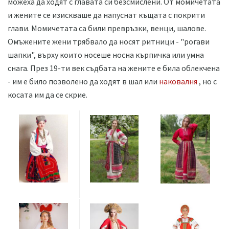
можеха да ходят с главата си безсмислени. От момичетата
и жените се изискваше да напуснат къщата с покрити
глави. Момичетата са били превръзки, венци, шалове.
Омъжените жени трябвало да носят ритници - "рогави
шапки", върху които носеше носна кърпичка или умна
снага. През 19-ти век съдбата на жените е била облекчена
- им е било позволено да ходят в шал или
наковалня
, но с
косата им да се скрие.