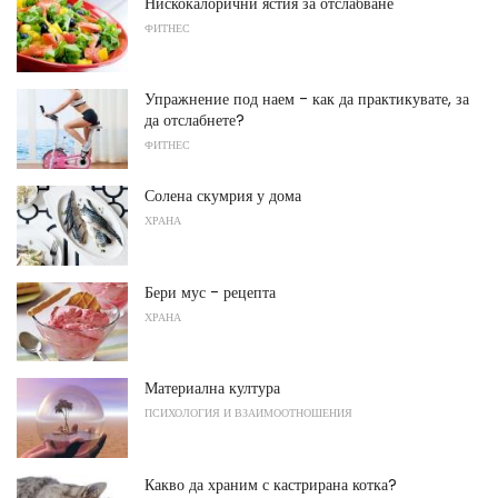
Нискокалорични ястия за отслабване
ФИТНЕС
Упражнение под наем - как да практикувате, за
да отслабнете?
ФИТНЕС
Солена скумрия у дома
ХРАНА
Бери мус - рецепта
ХРАНА
Материална култура
ПСИХОЛОГИЯ И ВЗАИМООТНОШЕНИЯ
Какво да храним с кастрирана котка?