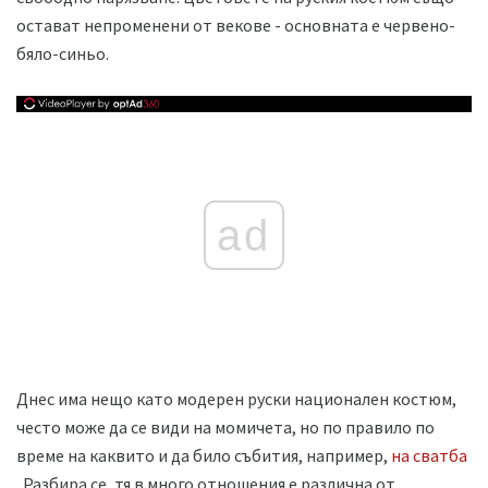
остават непроменени от векове - основната е червено-
бяло-синьо.
ad
Днес има нещо като модерен руски национален костюм,
често може да се види на момичета, но по правило по
време на каквито и да било събития, например,
на сватба
. Разбира се, тя в много отношения е различна от