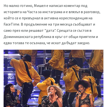
Но малко готино, Мишел е написал коментар под
историята на Часта за инстаграма и е влязъл в разговор,
който се е превърнал в активна кореспонденция на
FaceTime. В продължение на три месеца съобщават и
само през юли решават "дата". Срещата се състоя в
Доминиканската република в кръг от общи приятели и
едва тогава те осъзнаха, че искат да бъдат заедно.