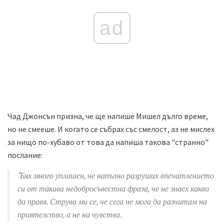
ad
Чад Джонсън призна, че ще напише Мишел дълго време,
но не смееше. И когато се събрах със смелост, аз не мислех
за нищо по-хубаво от това да напиша такова "странно"
послание:
"Бях много уплашен, че напълно разруших впечатлението
си от такава недобросъвестна фраза, че не знаех какво
да правя. Струва ми се, че сега не мога да разчитам на
приятелство, а не на чувства.