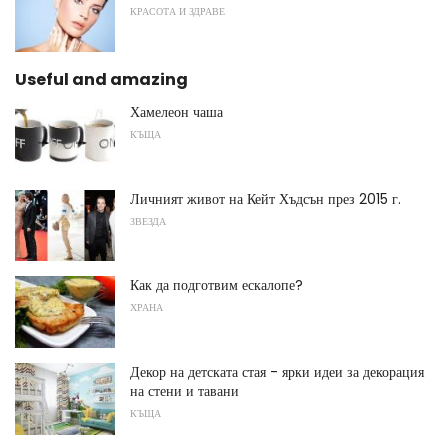
КРАСОТА И ЗДРАВЕ
Useful and amazing
Хамелеон чаша
КЪЩА
Личният живот на Кейт Хъдсън през 2015 г.
ЗВЕЗДА
Как да подготвим ескалопе?
ХРАНА
Декор на детската стая - ярки идеи за декорация
на стени и тавани
КЪЩА