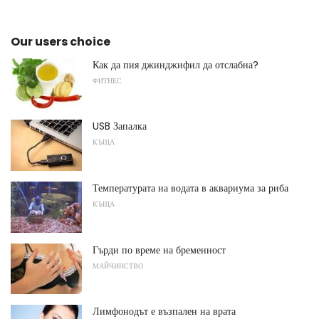
Our users choice
Как да пия джинджифил да отслабна?
ФИТНЕС
USB Запалка
КЪЩА
Температурата на водата в аквариума за риба
КЪЩА
Гърди по време на бременност
МАЙЧИНСТВО
Лимфонодът е възпален на врата