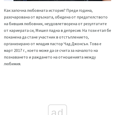
Как започна любовната история? Преди година,
разочарована от връзката, обидена от предателството
на бившия любовник, неудовлетворена от резултатите
от кариерата си, Мишел падна в депресия. На този етап бе
поканена да стане участник в отстъплението,
организирано от младия пастор Чад Джонсън. Това е
март 2017 г., което може да се счита за началото на
познаването и раждането на отношенията между
любимия.
ad