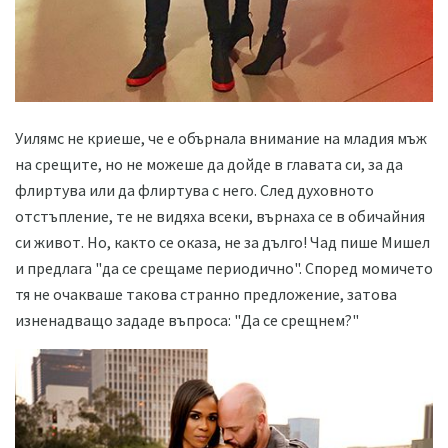
Уилямс не криеше, че е обърнала внимание на младия мъж
на срещите, но не можеше да дойде в главата си, за да
флиртува или да флиртува с него. След духовното
отстъпление, те не видяха всеки, върнаха се в обичайния
си живот. Но, както се оказа, не за дълго! Чад пише Мишел
и предлага "да се срещаме периодично". Според момичето
тя не очакваше такова странно предложение, затова
изненадващо зададе въпроса: "Да се ​​срещнем?"