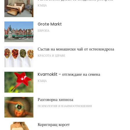
КЪЩА
Grote Markt
ЕВРОПА
Състав на монашески чай от остеохондроза
КРАСОТА И ЗДРАВЕ
Kvamoklit - отглеждане на семена
КЪЩА
Разговорна хипноза
ПСИХОЛОГИЯ И ВЗАИМООТНОШЕНИЯ
Коригиращ корсет