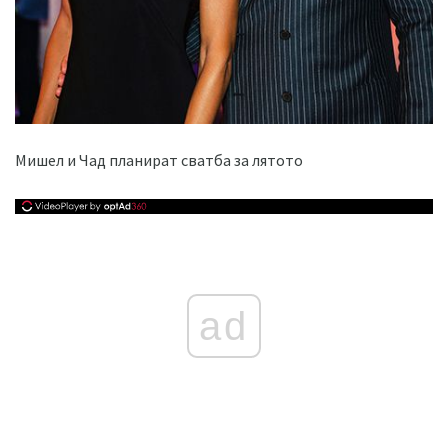
Мишел и Чад планират сватба за лятото
ad