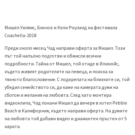
Мишел Уилямс, Бионсе и Кели Роуланд на фестивала
Coachella-2018
Преди около месец Чад направи оферта за Мишел. Този
път той напълно подготви и обмисли всички
подробности. Тайна от Мишел, той отиде в Илинойс,
където живеят родителите на певеца, и поиска за
тяхното благословение. С подкрепата на близките си, той
убедил семейството си, да каже на камерата думи на
сбогом и желания на любовта. След като монтира
видеоклипа, Чад покани Мишел да вечеря в хотел Pebble
Beach в Калифорния, където направи оферта. На думите
на любовта той добави видео и диамантен пръстен от 5
карата.