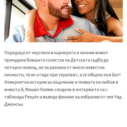
Поредица от неуспехи в кариерата и личния живот
принудиха бившата солистка на Детската съдба да
потърси помощ, но за разлика от много известни
личности, тя не отиде при терапевт, а се обърна към Бог!
Невероятна история за изцеление и появата на любов в
живота й, Мишел Уилямс сподели в интервюто си с
таблоида People и въведе фенове на избрания от нея Чад
Джонсън.