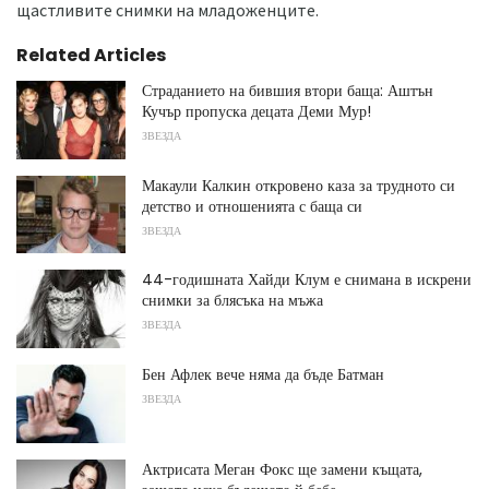
щастливите снимки на младоженците.
Related Articles
Страданието на бившия втори баща: Аштън
Кучър пропуска децата Деми Мур!
ЗВЕЗДА
Макаули Калкин откровено каза за трудното си
детство и отношенията с баща си
ЗВЕЗДА
44-годишната Хайди Клум е снимана в искрени
снимки за блясъка на мъжа
ЗВЕЗДА
Бен Афлек вече няма да бъде Батман
ЗВЕЗДА
Актрисата Меган Фокс ще замени къщата,