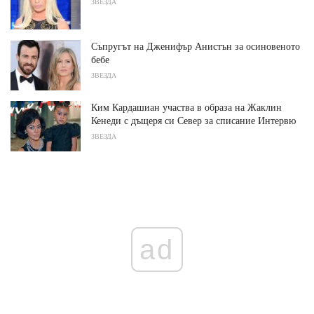
ЗВЕЗДА
Съпругът на Дженифър Анистън за осиновеното
бебе
ЗВЕЗДА
Ким Кардашиан участва в образа на Жаклин
Кенеди с дъщеря си Север за списание Интервю
ЗВЕЗДА
ad