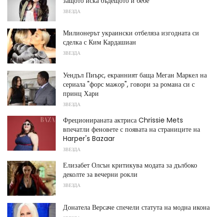
защото иска бъдещото й бебе
ЗВЕЗДА
Милионерът украински отбеляза изгодната си
сделка с Ким Кардашиан
ЗВЕЗДА
Уендъл Пиърс, екранният баща Меган Маркел на
сериала "форс мажор", говори за романа си с
принц Хари
ЗВЕЗДА
Фреционираната актриса Chrissie Mets
впечатли феновете с появата на страниците на
Harper's Bazaar
ЗВЕЗДА
Елизабет Олсън критикува модата за дълбоко
деколте за вечерни рокли
ЗВЕЗДА
Донатела Версаче спечели статута на модна икона