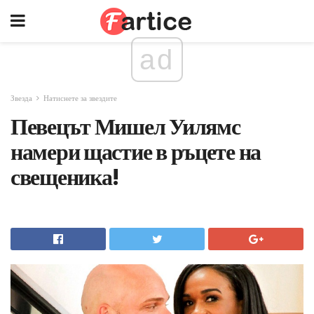
ad
Звезда
Натиснете за звездите
Певецът Мишел Уилямс
намери щастие в ръцете на
свещеника!