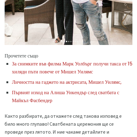
Прочетете също
За снимките във филма Марк Уолбърг получи такса от 15
хиляди пъти повече от Мишел Уилямс
Личността на гаджето на актрисата, Мишел Уилямс,
Първият изход на Алиша Уикендър след сватбата с
Майкъл Фасбендер
Както разбирате, да откажете след такова изповед е
било много глупаво! Сватбената церемония ще се
проведе през лятото. И ние чакаме детайлите и