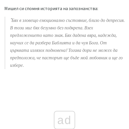
Мишел си спомня историята на запознанства:
"Бях в зловещо емоционално състояние, близо до депресия.
В този миг бях безумно без подкрепа. Взех
предложението като знак. Бях дадена вяра, надежда,
научих се да разбера Библията и да чуя Бога. От
църквата излязох подновена! Тогава дори не можех да
предположа, че пасторът ще бъде мой любовник и ще го
избере.
ad