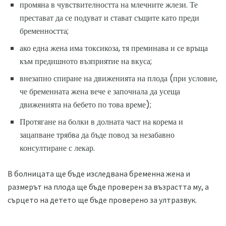
промяна в чувствителността на млечните жлези. Те
престават да се подуват и стават същите като преди
бременността;
ако една жена има токсикоза, тя преминава и се връща
към предишното възприятие на вкуса;
внезапно спиране на движенията на плода (при условие,
че бременната жена вече е започнала да усеща
движенията на бебето по това време);
Протягане на болки в долната част на корема и
зацапване трябва да бъде повод за незабавно
консултиране с лекар.
В болницата ще бъде изследвана бременна жена и
размерът на плода ще бъде проверен за възрастта му, а
сърцето на детето ще бъде проверено за ултразвук.