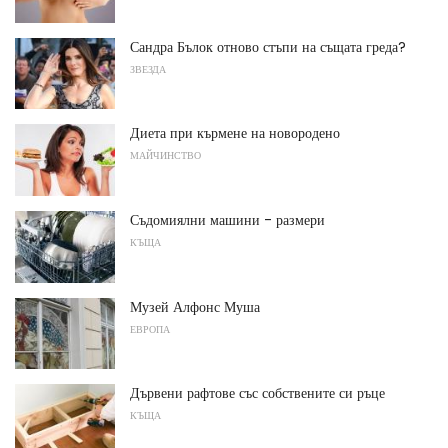
Сандра Бълок отново стъпи на същата греда?
ЗВЕЗДА
Диета при кърмене на новородено
МАЙЧИНСТВО
Съдомиялни машини - размери
КЪЩА
Музей Алфонс Муша
ЕВРОПА
Дървени рафтове със собствените си ръце
КЪЩА