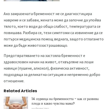
Ако замразената бременност не се диагностицира
навреме и се забави, жената може да започне да упойва
тялото, което води до обща слабост, температурата се
повишава. Разбира се, тези симптоми са извинение да се
потърси медицинска помощ веднага, защото отлагането
може да бъде животозастрашаващо.
Предотвратяването на застояла бременност е
здравословен начин на живот, отхвърляне на лоши
навици (пушене, алкохол), физическа активност,
подходяща за деликатна ситуация и непременно добро
отношение.
Related Articles
14 седмица на бременността - как се развива
плода и какво чувства мама?
МАЙЧИНСТВО