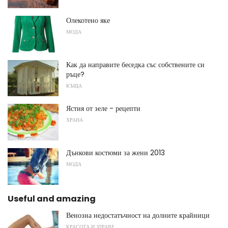
Олекотено яке
МОДА
Как да направите беседка със собствените си
ръце?
КЪЩА
Ястия от зеле - рецепти
ХРАНА
Дънкови костюми за жени 2013
МОДА
Useful and amazing
Венозна недостатъчност на долните крайници
КРАСОТА И ЗДРАВЕ