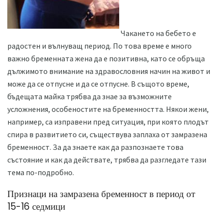
Чакането на бебето е
радостен и вълнуващ период. По това време е много
важно бременната жена да е позитивна, като се обръща
дължимото внимание на здравословния начин на живот и
може да се отпусне и да се отпусне. В същото време,
бъдещата майка трябва да знае за възможните
усложнения, особеностите на бременността. Някои жени,
например, са изправени пред ситуация, при която плодът
спира в развитието си, съществува заплаха от замразена
бременност. За да знаете как да разпознаете това
състояние и как да действате, трябва да разгледате тази
тема по-подробно.
Признаци на замразена бременност в период от
15-16 седмици