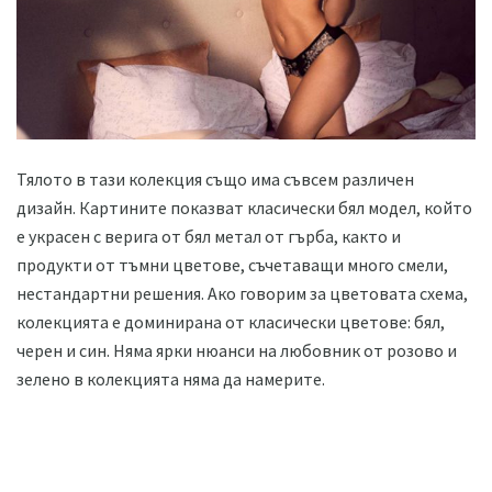
Тялото в тази колекция също има съвсем различен
дизайн. Картините показват класически бял модел, който
е украсен с верига от бял метал от гърба, както и
продукти от тъмни цветове, съчетаващи много смели,
нестандартни решения. Ако говорим за цветовата схема,
колекцията е доминирана от класически цветове: бял,
черен и син. Няма ярки нюанси на любовник от розово и
зелено в колекцията няма да намерите.