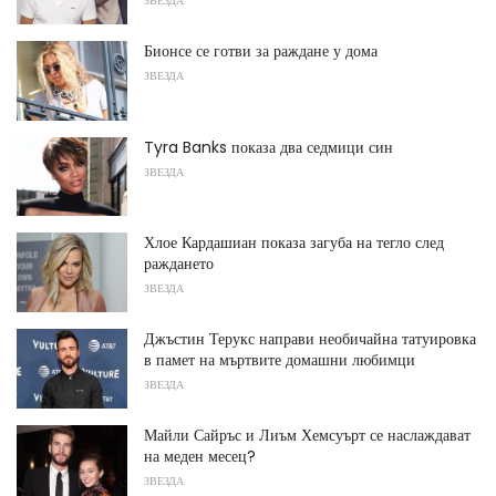
ЗВЕЗДА
Бионсе се готви за раждане у дома
ЗВЕЗДА
Tyra Banks показа два седмици син
ЗВЕЗДА
Хлое Кардашиан показа загуба на тегло след
раждането
ЗВЕЗДА
Джъстин Терукс направи необичайна татуировка
в памет на мъртвите домашни любимци
ЗВЕЗДА
Майли Сайръс и Лиъм Хемсуърт се наслаждават
на меден месец?
ЗВЕЗДА