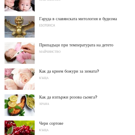
Гаруда в славянската митология и будизма
ESOTERICA
Припадъци при температурата на детето
МАЙЧИНСТВО
Как да крием божури за зимата?
КЪЩА
Как да изпържи розова сьомга?
ХРАНА
Чери сортове
КЪЩА