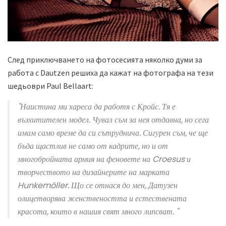
След приключването на фотосесията няколко думи за
работа с Dautzen решиха да кажат на фотографа на тези
шедьоври Paul Bellaart:
"Наистина ми хареса да работя с Кройс. Тя е
възхитителен модел. Чувал съм за нея отдавна, но сега
имам само време да си сътруднича. Сигурен съм, че ще
бъда щастлив не само от кадрите, но и от
многобройната армия на феновете на Croesus и
творчеството на дизайнерите на марката
Hunkemöller. Що се отнася до мен, Датузен
олицетворява женствеността и естествената
красота, които в нашия свят много липсват. "