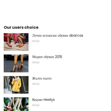
Our users choice
Летни испански обувки abarcas
МОДА
Модни обувки 2015
МОДА
Жълто палто
МОДА
Кецове Heelys
МОДА