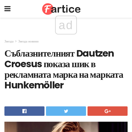
ad
Звезда
Звезда новини
Съблазнителният Dautzen
Croesus показа шик в
рекламната марка на марката
Hunkemöller