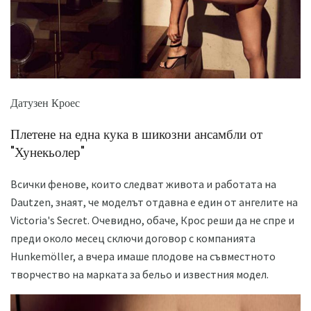
Датузен Кроес
Плетене на една кука в шикозни ансамбли от
"Хунекьолер"
Всички фенове, които следват живота и работата на
Dautzen, знаят, че моделът отдавна е един от ангелите на
Victoria's Secret. Очевидно, обаче, Крос реши да не спре и
преди около месец сключи договор с компанията
Hunkemöller, а вчера имаше плодове на съвместното
творчество на марката за бельо и известния модел.