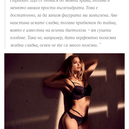
страдат. Що се отнася до моята храна, тогава в
менюто нямам прости въглехидрати. Това е
достатъчно, за да запазя фигурата ми замъглена. Ако
наистина искате сладко, тогава прибягвам до тайна,
която е известна на всички диетолози - ям сушени
плодове. Така че, например, дати перфектно погасява
жадна сладка, освен че те са много полезни. "