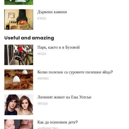
Дървени камини
КЪЩА
Useful and amazing
Парк, както и в Бузовой
МОДА
Колко полезни са суровите пилешки яйца?
ФИТНЕС
Личният живот на Ема Уотсън
ЗВЕЗДА
Как да осиновим дете?
МАЙЧИНСТВО