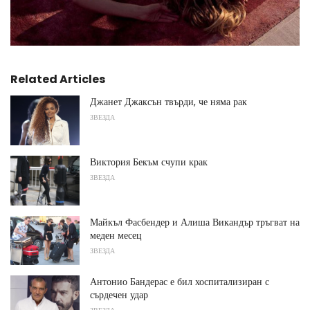
Related Articles
Джанет Джаксън твърди, че няма рак
ЗВЕЗДА
Виктория Бекъм счупи крак
ЗВЕЗДА
Майкъл Фасбендер и Алиша Викандър тръгват на
меден месец
ЗВЕЗДА
Антонио Бандерас е бил хоспитализиран с
сърдечен удар