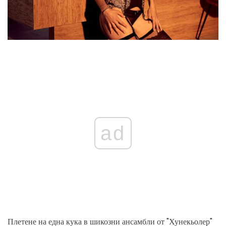
ad
Плетене на една кука в шикозни ансамбли от "Хунекьолер"