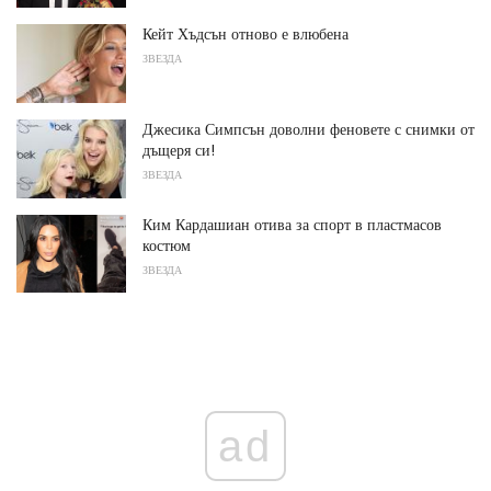
Кейт Хъдсън отново е влюбена
ЗВЕЗДА
Джесика Симпсън доволни феновете с снимки от
дъщеря си!
ЗВЕЗДА
Ким Кардашиан отива за спорт в пластмасов
костюм
ЗВЕЗДА
ad