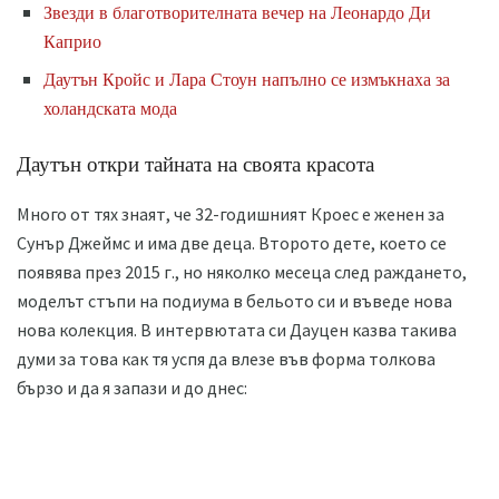
Звезди в благотворителната вечер на Леонардо Ди
Каприо
Даутън Кройс и Лара Стоун напълно се измъкнаха за
холандската мода
Даутън откри тайната на своята красота
Много от тях знаят, че 32-годишният Кроес е женен за
Сунър Джеймс и има две деца. Второто дете, което се
появява през 2015 г., но няколко месеца след раждането,
моделът стъпи на подиума в бельото си и въведе нова
нова колекция. В интервютата си Дауцен казва такива
думи за това как тя успя да влезе във форма толкова
бързо и да я запази и до днес: