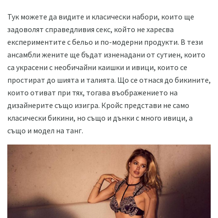
Тук можете да видите и класически набори, които ще
задоволят справедливия секс, който не харесва
експериментите с бельо и по-модерни продукти. В тези
ансамбли жените ще бъдат изненадани от сутиен, които
са украсени с необичайни каишки и ивици, които се
простират до шията и талията. Що се отнася до бикините,
които отиват при тях, тогава въображението на
дизайнерите също изигра. Кройс представи не само
класически бикини, но също и дънки с много ивици, а
също и модел на танг.