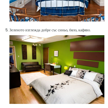
Зеленото изглежда добре със синьо, бяло, кафяво.