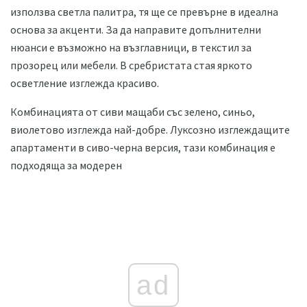
използва светла палитра, тя ще се превърне в идеална
основа за акценти. За да направите допълнителни
нюанси е възможно на възглавници, в текстил за
прозорец или мебели. В сребристата стая яркото
осветление изглежда красиво.
Комбинацията от сиви мащаби със зелено, синьо,
виолетово изглежда най-добре. Луксозно изглеждащите
апартаменти в сиво-черна версия, тази комбинация е
подходяща за модерен
ad