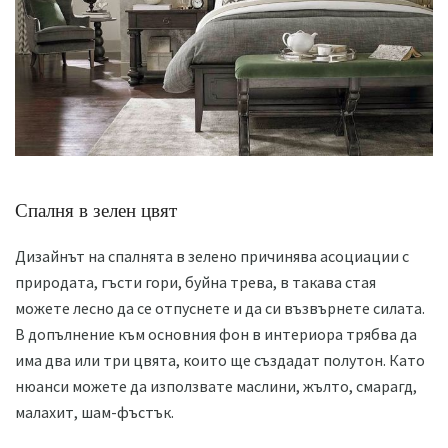
Спалня в зелен цвят
Дизайнът на спалнята в зелено причинява асоциации с
природата, гъсти гори, буйна трева, в такава стая
можете лесно да се отпуснете и да си възвърнете силата.
В допълнение към основния фон в интериора трябва да
има два или три цвята, които ще създадат полутон. Като
нюанси можете да използвате маслини, жълто, смарагд,
малахит, шам-фъстък.