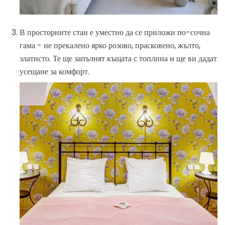
В просторните стаи е уместно да се приложи по-сочна
гама - не прекалено ярко розово, прасковено, жълто,
златисто. Те ще запълнят къщата с топлина и ще ви дадат
усещане за комфорт.