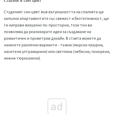
Спалня в син цвят
Студеният син цвят във вътрешността на спалнята ще
запълни апартаментите със свежест и безтегловност, ще
ги направи визуално по-просторни, този тон ви
позволява да реализирате идеи за създаване на
романтичен и проветрив дизайн. В стаята можете да
нанесете различни варианти - тъмни (морски лазурни,
наситени ултрамарини) или светлина (небесни, покорени,
нежни тюркоазени).
ad