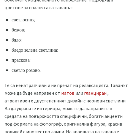
цветове за спалнята са таванът:
светлосиня;
бежов;
бяло;
бледо зелена светлина;
праскова;
светло розово.
Те са ненатрапчиви и не пречат на релаксацията. Таванът
може да бъде направен от
матов
или
гланциран
,
атрактивен е двустепенният дизайн с неонови светлини.
За да украсите интериора, можете да направите в
средата на повърхността специфични, богати акценти
под формата на фотограф, оригинална фигура, красив
полилей с множество лампи. На краищата на тавана е