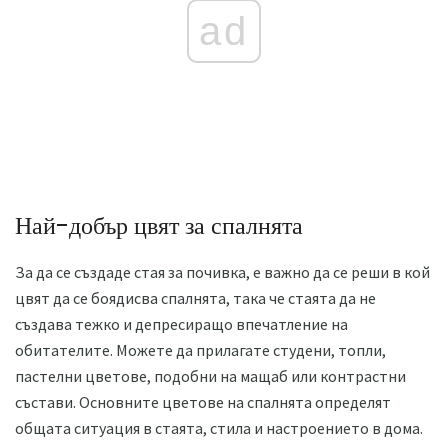
ad
Най-добър цвят за спалнята
За да се създаде стая за почивка, е важно да се реши в кой
цвят да се боядисва спалнята, така че стаята да не
създава тежко и депресиращо впечатление на
обитателите. Можете да прилагате студени, топли,
пастелни цветове, подобни на мащаб или контрастни
състави. Основните цветове на спалнята определят
общата ситуация в стаята, стила и настроението в дома.