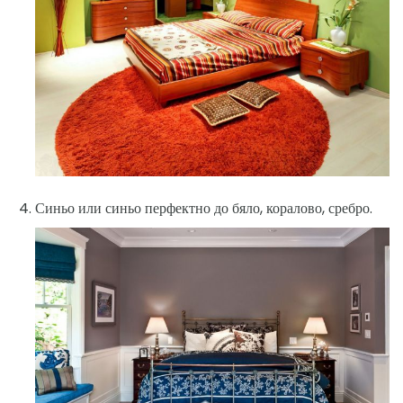
Синьо или синьо перфектно до бяло, коралово, сребро.