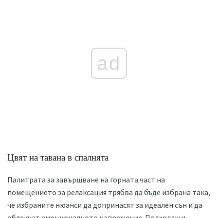
ad
Цвят на тавана в спалнята
Палитрата за завършване на горната част на
помещението за релаксация трябва да бъде избрана така,
че избраните нюанси да допринасят за идеален сън и да
облекчат емоционалното напрежение. Подходящи