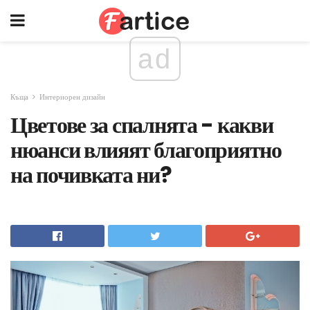
ad
Къща
Интериорен дизайн
Цветове за спалнята - какви
нюанси влияят благоприятно
на почивката ни?