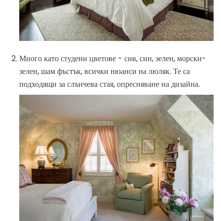
Много като студени цветове - сив, син, зелен, морски-
зелен, шам фъстък, всички нюанси на люляк. Те са
подходящи за слънчева стая, опресняване на дизайна.