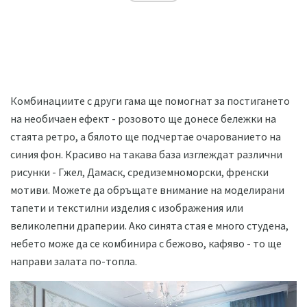
Комбинациите с други гама ще помогнат за постигането
на необичаен ефект - розовото ще донесе бележки на
стаята ретро, ​​а бялото ще подчертае очарованието на
синия фон. Красиво на такава база изглеждат различни
рисунки - Гжел, Дамаск, средиземноморски, френски
мотиви. Можете да обръщате внимание на моделирани
тапети и текстилни изделия с изображения или
великолепни драперии. Ако синята стая е много студена,
небето може да се комбинира с бежово, кафяво - то ще
направи залата по-топла.