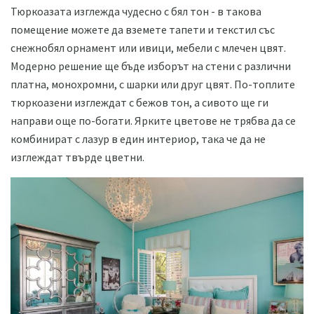
Тюркоазата изглежда чудесно с бял тон - в такова
помещение можете да вземете тапети и текстил със
снежнобял орнамент или ивици, мебели с млечен цвят.
Модерно решение ще бъде изборът на стени с различни
платна, монохромни, с шарки или друг цвят. По-топлите
тюркоазени изглеждат с бежов тон, а сивото ще ги
направи още по-богати. Ярките цветове не трябва да се
комбинират с лазур в един интериор, така че да не
изглеждат твърде цветни.