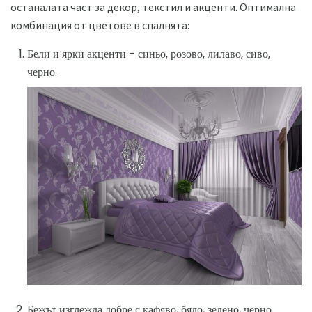
останалата част за декор, текстил и акценти. Оптимална
комбинация от цветове в спалнята:
Бели и ярки акценти - синьо, розово, лилаво, сиво,
черно.
Бежът изглежда добре с кафяво, бяло, зелено, черно.