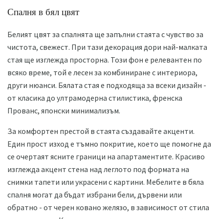
Спалня в бял цвят
Белият цвят за спалнята ще запълни стаята с чувство за
чистота, свежест. При тази декорация дори най-малката
стая ще изглежда просторна. Този фон е релевантен по
всяко време, той е лесен за комбиниране с интериора,
други нюанси. Бялата стая е подходяща за всеки дизайн -
от класика до ултрамодерна стилистика, френска
Прованс, японски минимализъм.
За комфортен престой в стаята създавайте акценти.
Един прост изход е тъмно покритие, което ще помогне да
се очертаят ясните граници на апартаментите. Красиво
изглежда акцент стена над леглото под формата на
снимки тапети или украсени с картини. Мебелите в бяла
спалня могат да бъдат избрани бели, дървени или
обратно - от черен ковано желязо, в зависимост от стила