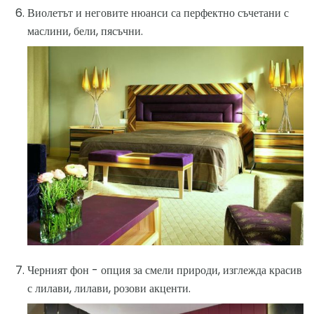
Виолетът и неговите нюанси са перфектно съчетани с
маслини, бели, пясъчни.
Черният фон - опция за смели природи, изглежда красив
с лилави, лилави, розови акценти.