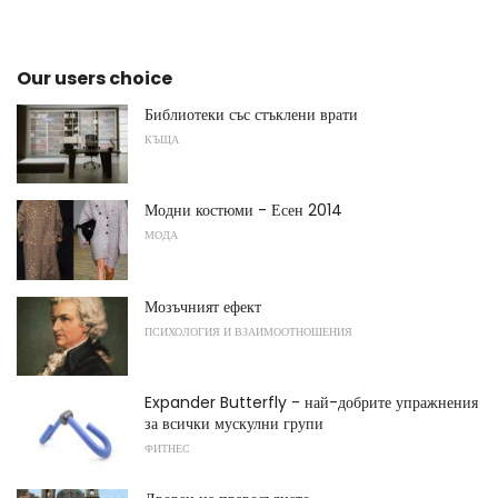
Our users choice
Библиотеки със стъклени врати
КЪЩА
Модни костюми - Есен 2014
МОДА
Мозъчният ефект
ПСИХОЛОГИЯ И ВЗАИМООТНОШЕНИЯ
Expander Butterfly - най-добрите упражнения
за всички мускулни групи
ФИТНЕС