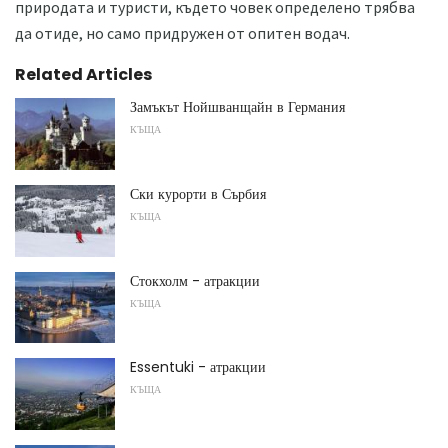
природата и туристи, където човек определено трябва
да отиде, но само придружен от опитен водач.
Related Articles
Замъкът Нойшванщайн в Германия
КЪЩА
Ски курорти в Сърбия
КЪЩА
Стокхолм - атракции
КЪЩА
Essentuki - атракции
КЪЩА