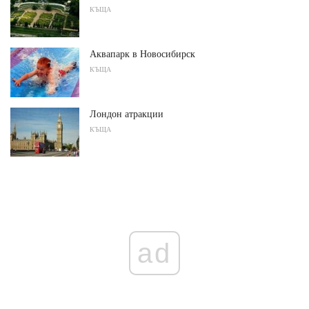
КЪЩА
Аквапарк в Новосибирск
КЪЩА
Лондон атракции
КЪЩА
ad