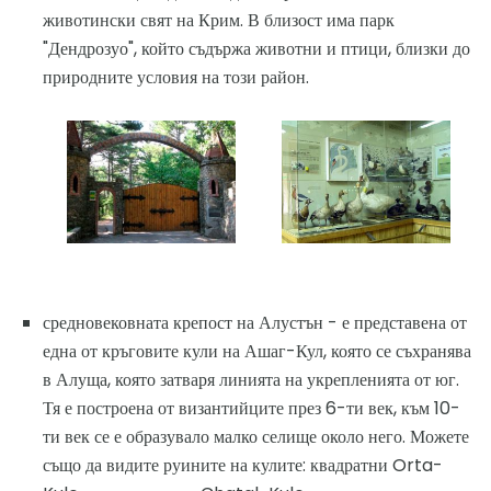
животински свят на Крим. В близост има парк
"Дендрозуо", който съдържа животни и птици, близки до
природните условия на този район.
средновековната крепост на Алустън - е представена от
една от кръговите кули на Ашаг-Кул, която се съхранява
в Алуща, която затваря линията на укрепленията от юг.
Тя е построена от византийците през 6-ти век, към 10-
ти век се е образувало малко селище около него. Можете
също да видите руините на кулите: квадратни Orta-