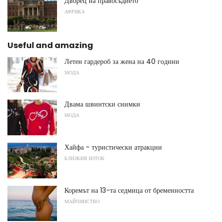
Дворец на правосъдието
АФРИКА
Useful and amazing
Летен гардероб за жена на 40 години
МОДА
Двама швинтски снимки
МОДА
Хайфа - туристически атракции
БЛИЗКИЯ ИЗТОК
Коремът на 13-та седмица от бременността
МАЙЧИНСТВО