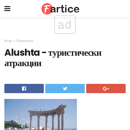
ad
Къща
Развлечение
Alushta - туристически
атракции