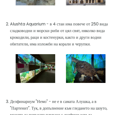
Alushta Aquarium - в 4 стаи има повече от 250 вида
сладководни и морски риби от цял ​​свят, няколко вида
крокодили, раци и костенурки, както и други водни
обитатели, има изложби на корали и черупки.
Делфинариум "Немо" - не е в самата Алушка, а в
"Партенит". Тук, в допълнение към гледането на шоуто,
можете да поръчате плуване с делфини или да