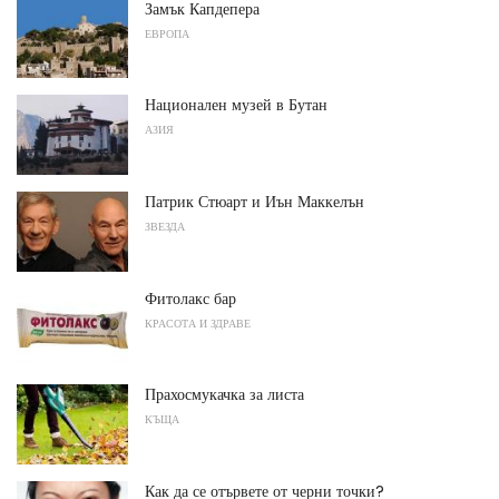
Замък Капдепера
ЕВРОПА
Национален музей в Бутан
АЗИЯ
Патрик Стюарт и Иън Маккелън
ЗВЕЗДА
Фитолакс бар
КРАСОТА И ЗДРАВЕ
Прахосмукачка за листа
КЪЩА
Как да се отървете от черни точки?