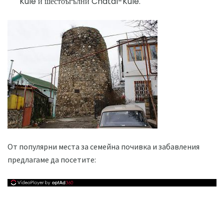
Kule и шестоъгълни Chatal-Kule.
От популярни места за семейна почивка и забавления
предлагаме да посетите: