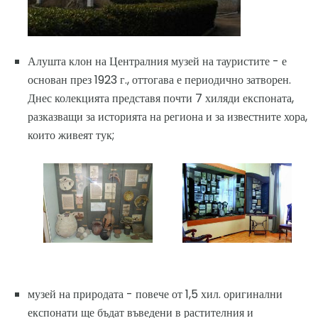
Алушта клон на Централния музей на тауристите - е
основан през 1923 г., оттогава е периодично затворен.
Днес колекцията представя почти 7 хиляди експоната,
разказващи за историята на региона и за известните хора,
които живеят тук;
музей на природата - повече от 1,5 хил. оригинални
експонати ще бъдат въведени в растителния и