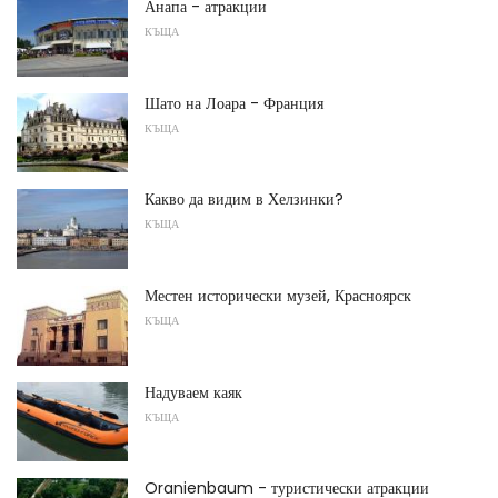
Анапа - атракции
КЪЩА
Шато на Лоара - Франция
КЪЩА
Какво да видим в Хелзинки?
КЪЩА
Местен исторически музей, Красноярск
КЪЩА
Надуваем каяк
КЪЩА
Oranienbaum - туристически атракции