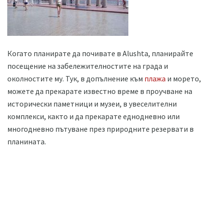
Когато планирате да почивате в Alushta, планирайте
посещение на забележителностите на града и
околностите му. Тук, в допълнение към
плажа
и морето,
можете да прекарате известно време в проучване на
исторически паметници и музеи, в увеселителни
комплекси, както и да прекарате еднодневно или
многодневно пътуване през природните резервати в
планината.