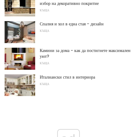
избор на декоративно покритие
КЪЩА
Спалня и хол в една стая - дизайн
КЪЩА
Камини за дома - как да постигнете максимален
уют?
КЪЩА
Италиански стил в интериора
КЪЩА