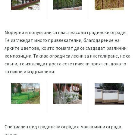
Модерни и популярни са пластмасови градински огради.
Те изглеждат много привлекателни, благодарение на
ярките цветове, които помагат да се създадат различни
композиции. Такива огради са лесни за инсталиране, не са
скъпи, те изглеждат доста естетически приятен, докато
са силни и издръжливи.
Специален вид градинска ограда е малка мини ограда
около