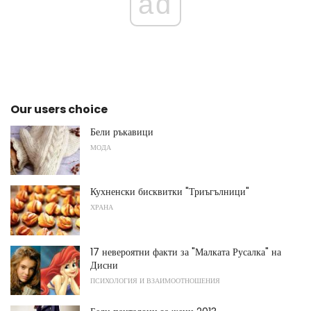
ad
Our users choice
Бели ръкавици
МОДА
Кухненски бисквитки "Триъгълници"
ХРАНА
17 невероятни факти за "Малката Русалка" на
Дисни
ПСИХОЛОГИЯ И ВЗАИМООТНОШЕНИЯ