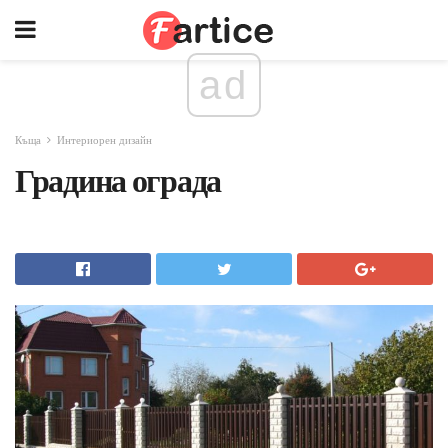
ad
Къща
Интериорен дизайн
Градина ограда