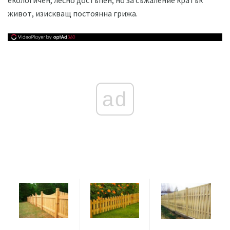
екологичен, лесно достъпен, но за съжаление кратък
живот, изискващ постоянна грижа.
ad