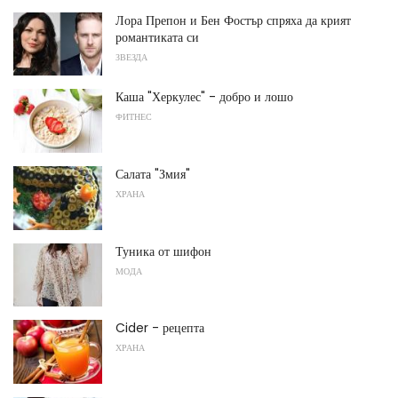
Лора Препон и Бен Фостър спряха да крият
романтиката си
ЗВЕЗДА
Каша "Херкулес" - добро и лошо
ФИТНЕС
Салата "Змия"
ХРАНА
Туника от шифон
МОДА
Cider - рецепта
ХРАНА