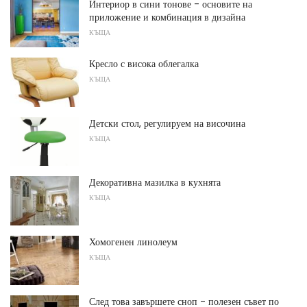
Интериор в сини тонове - основите на
приложение и комбинация в дизайна
КЪЩА
Кресло с висока облегалка
КЪЩА
Детски стол, регулируем на височина
КЪЩА
Декоративна мазилка в кухнята
КЪЩА
Хомогенен линолеум
КЪЩА
След това завършете сноп - полезен съвет по