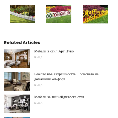
Related Articles
Мебели в стил Арт Нуво
КЪЩА
Бежово във вътрешността - основата на
домашния комфорт
КЪЩА
Мебели за тийнейджърска стая
КЪЩА