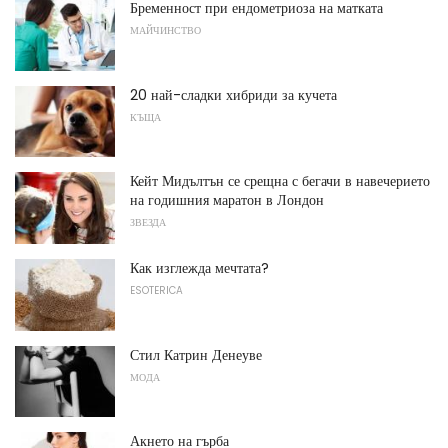
Бременност при ендометриоза на матката
МАЙЧИНСТВО
20 най-сладки хибриди за кучета
КЪЩА
Кейт Мидълтън се срещна с бегачи в навечерието
на годишния маратон в Лондон
ЗВЕЗДА
Как изглежда мечтата?
ESOTERICA
Стил Катрин Денеуве
МОДА
Акнето на гърба