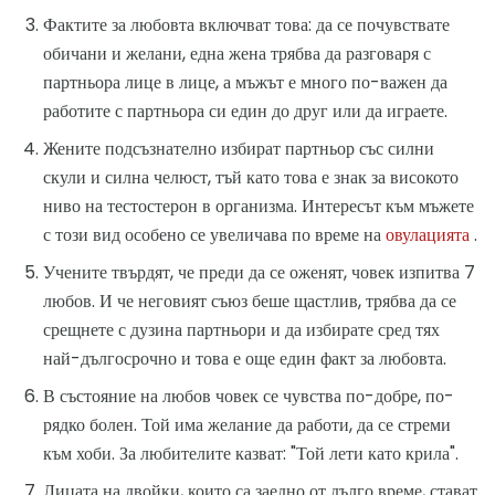
Фактите за любовта включват това: да се почувствате
обичани и желани, една жена трябва да разговаря с
партньора лице в лице, а мъжът е много по-важен да
работите с партньора си един до друг или да играете.
Жените подсъзнателно избират партньор със силни
скули и силна челюст, тъй като това е знак за високото
ниво на тестостерон в организма. Интересът към мъжете
с този вид особено се увеличава по време на
овулацията
.
Учените твърдят, че преди да се оженят, човек изпитва 7
любов. И че неговият съюз беше щастлив, трябва да се
срещнете с дузина партньори и да избирате сред тях
най-дългосрочно и това е още един факт за любовта.
В състояние на любов човек се чувства по-добре, по-
рядко болен. Той има желание да работи, да се стреми
към хоби. За любителите казват: "Той лети като крила".
Лицата на двойки, които са заедно от дълго време, стават