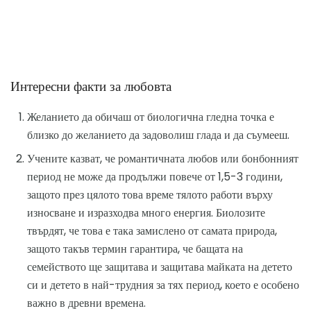
Интересни факти за любовта
Желанието да обичаш от биологична гледна точка е
близко до желанието да задоволиш глада и да съумееш.
Учените казват, че романтичната любов или бонбонният
период не може да продължи повече от 1,5-3 години,
защото през цялото това време тялото работи върху
износване и изразходва много енергия. Биолозите
твърдят, че това е така замислено от самата природа,
защото такъв термин гарантира, че бащата на
семейството ще защитава и защитава майката на детето
си и детето в най-трудния за тях период, което е особено
важно в древни времена.