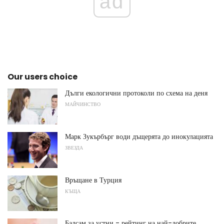
ad
Our users choice
Дълги екологични протоколи по схема на деня
МАЙЧИНСТВО
Марк Зукърбърг води дъщерята до инокулацията
ЗВЕЗДА
Връщане в Турция
КЪЩА
Балсам за устни - рейтинг на най-добрите