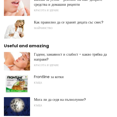
средства и домашни рецепти
КРАСОТА И ЗДРАВЕ
Как правилно да се хранят децата със смес?
МАЙЧИНСТВО
Useful and amazing
Гадене, замаяност и слабост - какво трябва да
направя?
КРАСОТА И ЗДРАВЕ
Frontline за котки
КЪЩА
Мога ли да седя на пълнолуние?
КЪЩА