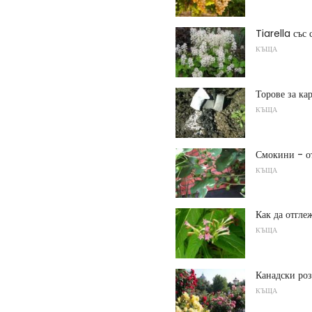
Tiarella със
КЪЩА
Торове за ка
КЪЩА
Смокини - о
КЪЩА
Как да отгле
КЪЩА
Канадски ро
КЪЩА