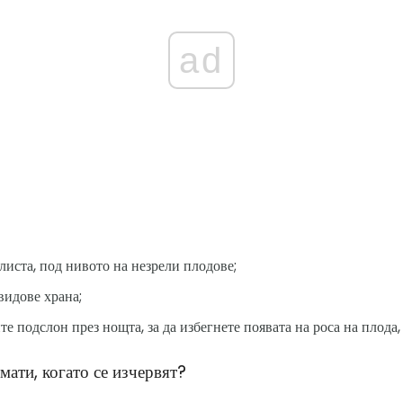
ad
листа, под нивото на незрели плодове;
видове храна;
е подслон през нощта, за да избегнете появата на роса на плода,
мати, когато се изчервят?