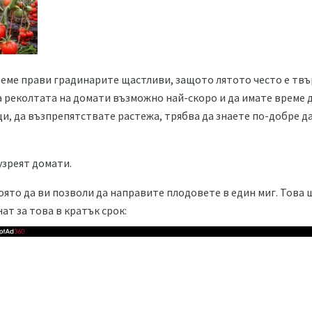
еме прави градинарите щастливи, защото лятото често е твър
на реколтата на домати възможно най-скоро и да имате време д
и, да възпрепятствате растежа, трябва да знаете по-добре да
узреят домати.
оято да ви позволи да направите плодовете в един миг. Това 
ат за това в кратък срок: