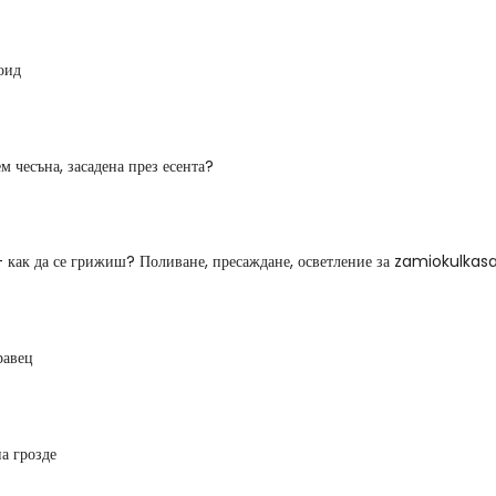
оид
м чесъна, засадена през есента?
- как да се грижиш? Поливане, пресаждане, осветление за zamiokulkas
равец
а грозде