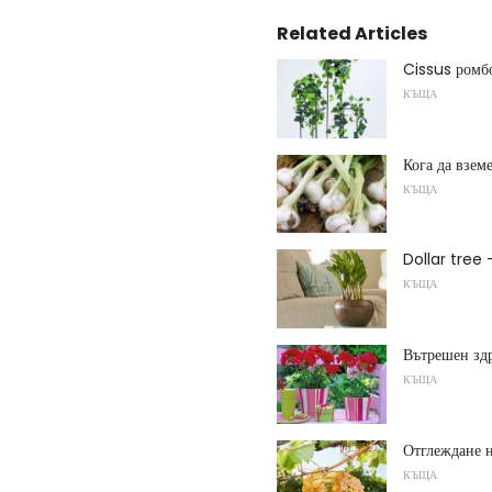
Related Articles
Cissus ромб
КЪЩА
Кога да вземе
КЪЩА
Dollar tree 
КЪЩА
Вътрешен зд
КЪЩА
Отглеждане н
КЪЩА