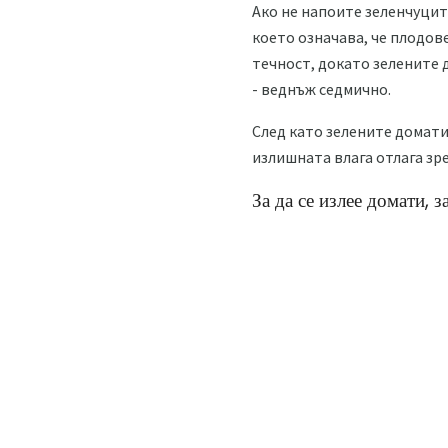
Ако не напоите зеленчуцит
което означава, че плодове
течност, докато зелените 
- веднъж седмично.
След като зелените домати 
излишната влага отлага зре
За да се излее домати, з