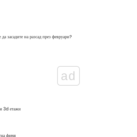
 да засадите на разсад през февруари?
ad
и 3d етажи
тна фючя