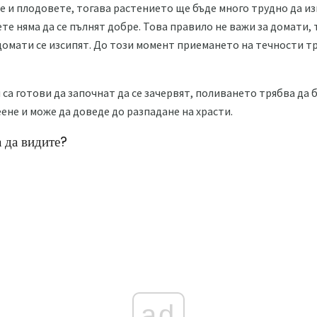
е и плодовете, тогава растението ще бъде много трудно да из
те няма да се пълнят добре. Това правило не важи за домати, 
домати се изсипят. До този момент приемането на течности тр
са готови да започнат да се зачервят, поливането трябва да 
ене и може да доведе до разпадане на храсти.
а да видите?
ad