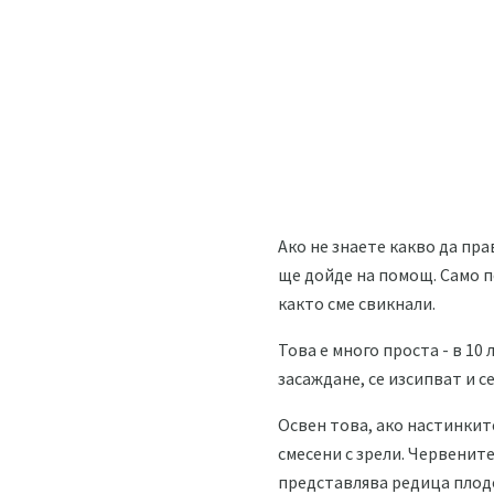
Ако не знаете какво да пра
ще дойде на помощ. Само по
както сме свикнали.
Това е много проста - в 10
засаждане, се изсипват и с
Освен това, ако настинките
смесени с зрели. Червените
представлява редица плод