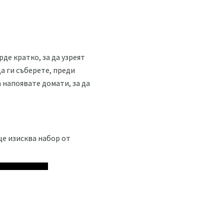
де кратко, за да узреят
а ги съберете, преди
 напоявате домати, за да
ще изисква набор от