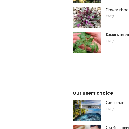
Flower rheo
КЪЩА
Какво можете
КЪЩА
Our users choice
Саморазливн
КЪЩА
Сватба в цве