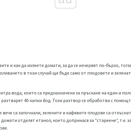
вите и как да излеете домати, за да се изчервят по-бързо, тог
ливането в този случай ще бъде само от плодовете и зелената
 литра вода, които са предназначени за пръскане на един и по
е разтварят 40 капки йод. Този разтвор се обработва с помощ
 вече са започнали, зелените и кафявите плодове са откъснат
 домати отделят етанол, което допринася за "стареене", т.е. 
ове.