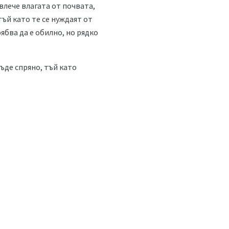
влече влагата от почвата,
тъй като те се нуждаят от
ябва да е обилно, но рядко
бъде спряно, тъй като