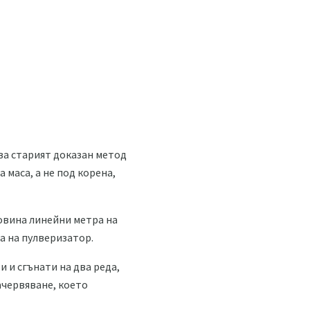
ава старият доказан метод
 маса, а не под корена,
ловина линейни метра на
та на пулверизатор.
и и сгънати на два реда,
зачервяване, което