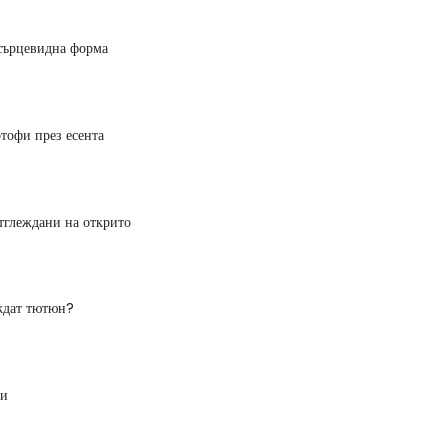
 сърцевидна форма
ртофи през есента
тглеждани на открито
ждат тютюн?
зи