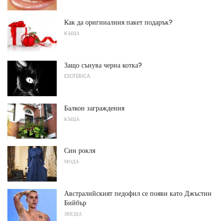
Как да оригиналния пакет подарък?
КЪЩА
Защо сънува черна котка?
ESOTERICA
Балкон заграждения
КЪЩА
Син рокля
МОДА
Австралийският педофил се появи като Джъстин
Бийбър
ЗВЕЗДА