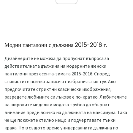
Модни панталони с дължина 2015-2016 г.
Дизайнерите не можеха да пропуснат въпроса за
действителната дължина на модерните женски
панталони през есента-зимата 2015-2016. Според
стилистите всичко зависи от избрания стил тук. Ако
предпочитате стриктни класически изображения,
разредете любимите си лъкове е по-кратко. Любителите
на широките модели и модата трябва да обърнат
внимание преди всичко на дължината на максимума. Така
че ще покажете стилно нещо и подчертавате тънки
крака. Но в същото време универсалната дължина по