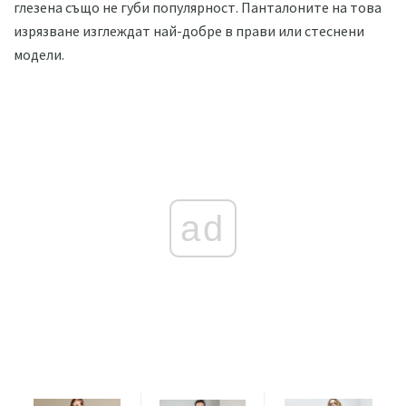
глезена също не губи популярност. Панталоните на това
изрязване изглеждат най-добре в прави или стеснени
модели.
ad