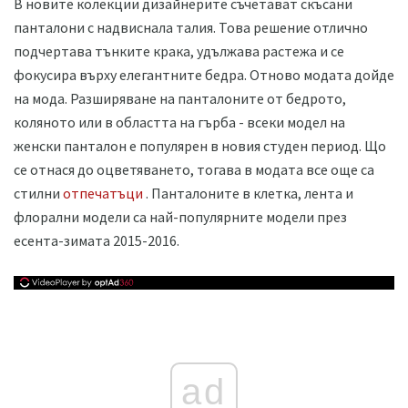
В новите колекции дизайнерите съчетават скъсани
панталони с надвиснала талия. Това решение отлично
подчертава тънките крака, удължава растежа и се
фокусира върху елегантните бедра. Отново модата дойде
на мода. Разширяване на панталоните от бедрото,
коляното или в областта на гърба - всеки модел на
женски панталон е популярен в новия студен период. Що
се отнася до оцветяването, тогава в модата все още са
стилни
отпечатъци
. Панталоните в клетка, лента и
флорални модели са най-популярните модели през
есента-зимата 2015-2016.
ad