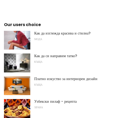
Our users choice
Как да изглежда красива и стилна?
МОДА
Как да си направим татко?
КЪЩА
Платно изкуство за интериорен дизайн
КЪЩА
Узбекски пилаф - рецепта
ХРАНА