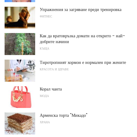
Упражнения за загряване преди тренировка
ФИТНЕС
Как да вратовръзка домати на открито - най-
добрите начини
КЪЩА
Тиротропният хормон е нормален при жените
КРАСОТА И ЗДРАВЕ
Корал чанта
МОДА
Арменска торта "Микадо"
ХРАНА