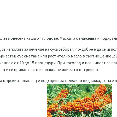
олзва овесена каша от плодове. Маската овлажнява и подхран
се използва за лечение на суха себорея, по-добре е да се изп
ърнастец със сметана или растително масло в съотношение 1: 9
ечение е от 10 до 15 процедури. При косопад и плешивост се вл
ец и се прилага като изплакване или като вътрешно.
а морски зърнастец е подходящ за всякакъв вид кожа, това е 