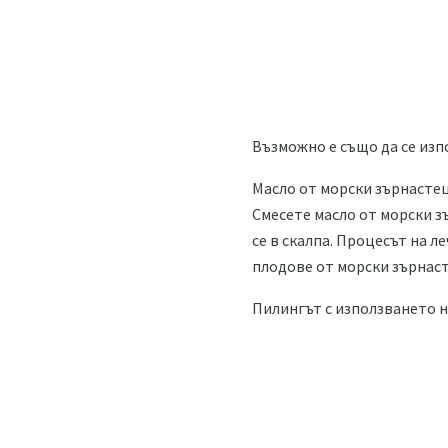
Възможно е също да се изп
Масло от морски зърнастец 
Смесете масло от морски з
се в скалпа. Процесът на л
плодове от морски зърнаст
Пилингът с използването н