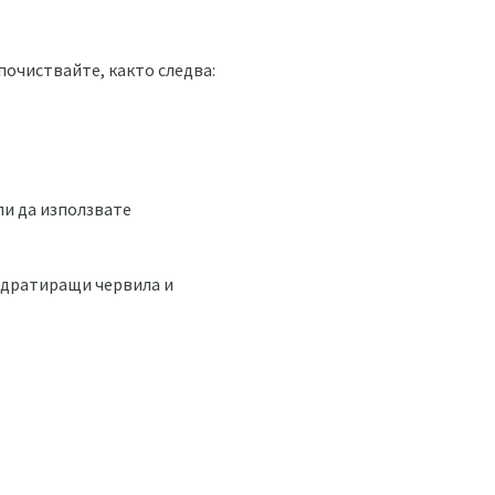
почиствайте, както следва:
ли да използвате
хидратиращи червила и