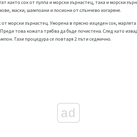
гат както сок от пулпа и морски зърнастец, така и морски зър
мове, маски, шампоани и лосиони от слънчево изгаряне.
 от морски зърнастец. Уморена в прясно изцеден сок, марлята 
 Преди това кожата трябва да бъде почистена. След като изва
ампон. Тази процедура се повтаря 2 пъти седмично.
ad