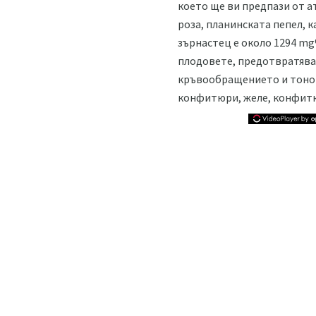
което ще ви предпази от а
роза, планинската пепел, 
зърнастец е около 1294 mg
плодовете, предотвратява
кръвообращението и тонов
конфитюри, желе, конфитю