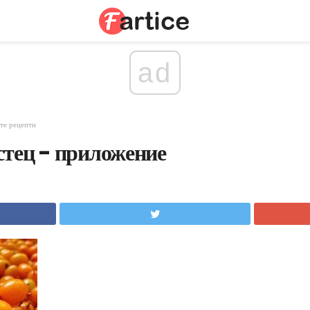
ad
те рецепти
тец - приложение