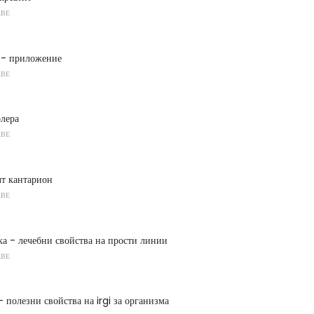
АВЕ
н - приложение
АВЕ
лера
АВЕ
лт кантарион
АВЕ
а - лечебни свойства на прости линии
АВЕ
- полезни свойства на irgi за организма