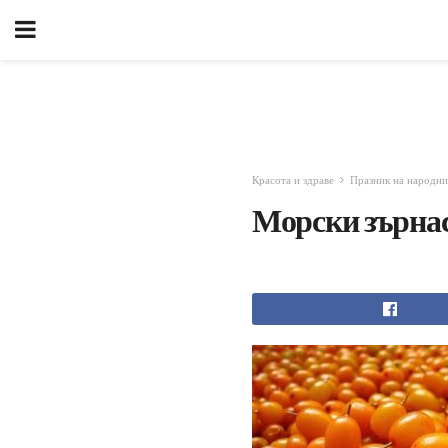
Красота и здраве
Празник на народни
Морски зърнас