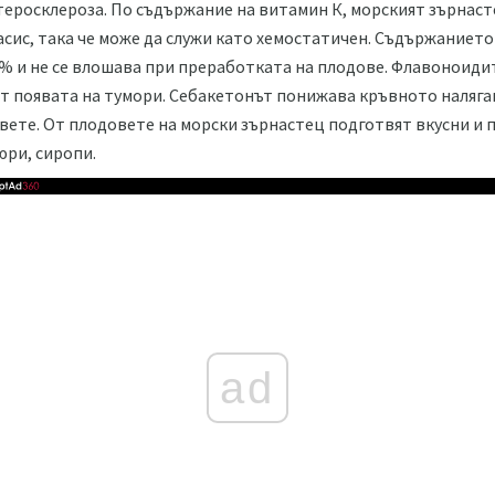
теросклероза. По съдържание на витамин К, морският зърнаст
касис, така че може да служи като хемостатичен. Съдържанието
% и не се влошава при преработката на плодове. Флавоноиди
т появата на тумори. Себакетонът понижава кръвното наляга
ете. От плодовете на морски зърнастец подготвят вкусни и 
ри, сиропи.
ad