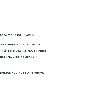
ва кожата на лицето
олзва индустриално масло.
 и 2 пъти седмично, втрива
ива инфузия на листа и
прекрасно лицево лечение.