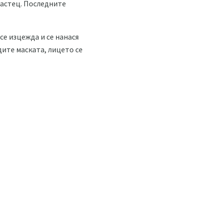
настец. Последните
се изцежда и се нанася
дите маската, лицето се