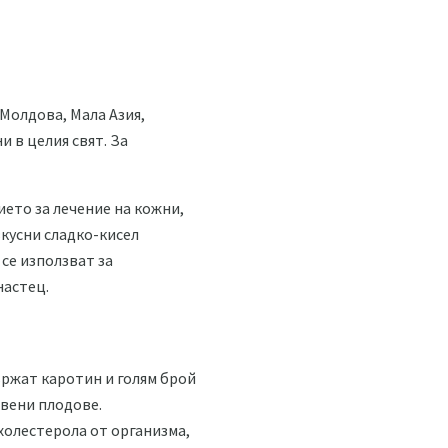
Молдова, Мала Азия,
и в целия свят. За
ето за лечение на кожни,
вкусни сладко-кисел
 се използват за
настец.
ържат каротин и голям брой
твени плодове.
холестерола от организма,