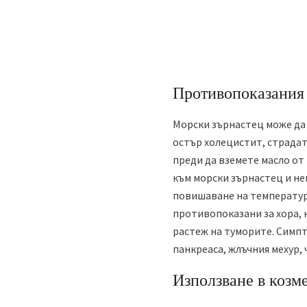
Противопоказания
Морски зърнастец може да 
остър холецистит, страдат
преди да вземете масло от
към морски зърнастец и не
повишаване на температура
противопоказани за хора, 
растеж на туморите. Симп
панкреаса, жлъчния мехур, 
Използване в козм