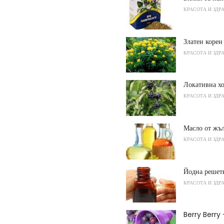
КРАСОТА И ЗДР
Златен коре
КРАСОТА И ЗДР
Локативна хо
КРАСОТА И ЗДР
Масло от жъ
КРАСОТА И ЗДР
Йодна решетк
КРАСОТА И ЗДР
Berry Berry 