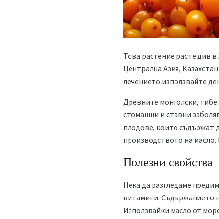
Това растение расте див в
Централна Азия, Казахстан 
лечението използвайте дек
Древните монголски, тибет
стомашни и ставни заболяв
плодове, които съдържат до
производството на масло. 
Полезни свойства
Нека да разгледаме предим
витамини. Съдържанието на
Използвайки масло от морс