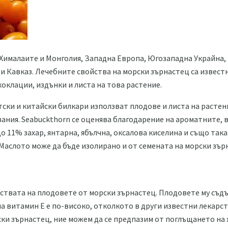
 Хималаите и Монголия, Западна Европа, Югозападна Украйна, 
и Кавказ. Лечебните свойства на морски зърнастец са известн
оклации, издънки и листа на това растение.
ски и китайски билкари използват плодове и листа на растени
ания. Seabuckthorn се оценява благодарение на ароматните, 
 11% захар, янтарна, ябълчна, оксалова киселина и също така
Маслото може да бъде изолирано и от семената на морски зър
ствата на плодовете от морски зърнастец. Плодовете му съд
 витамин Е е по-високо, отколкото в други известни лекарс
ки зърнастец, ние можем да се предпазим от поглъщането на 