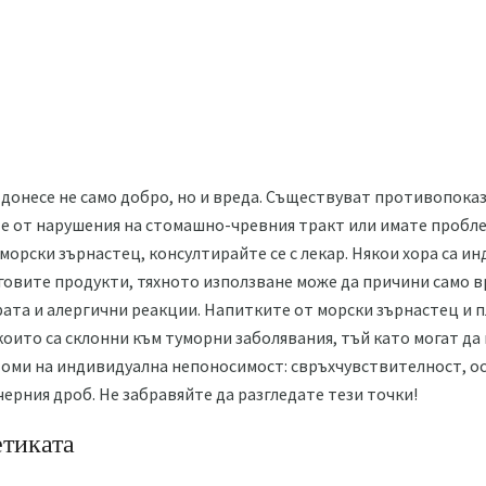
донесе не само добро, но и вреда. Съществуват противопоказа
е от нарушения на стомашно-чревния тракт или имате проблем
 морски зърнастец, консултирайте се с лекар. Някои хора са 
говите продукти, тяхното използване може да причини само в
та и алергични реакции. Напитките от морски зърнастец и пл
които са склонни към туморни заболявания, тъй като могат д
томи на индивидуална непоносимост: свръхчувствителност, ос
черния дроб. Не забравяйте да разгледате тези точки!
етиката