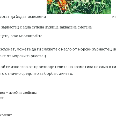
могат да бъдат освежени
и 
 зърнастец с една супена лъжица заквасена сметана;
ицето, леко масажирайте.
изсъхнат, можете да ги смажете с масло от морски зърнастец и
акт от морски зърнастец.
 той се използва от производителите на козметика не само в 
ато отлично средство за борба с акнето.
он - лечебни свойства
АВЕ
креатит