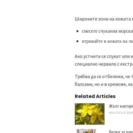
Широките зони на кожата 
смесете счукания морски
втривайте в кожата на л
Ако устните се спукат или 
специално червило с екстр
Трябва да се отбележи, че
балсами, но и в кремове, к
Related Articles
Жълт кантари
КРАСОТА И ЗДР
Билки за пан