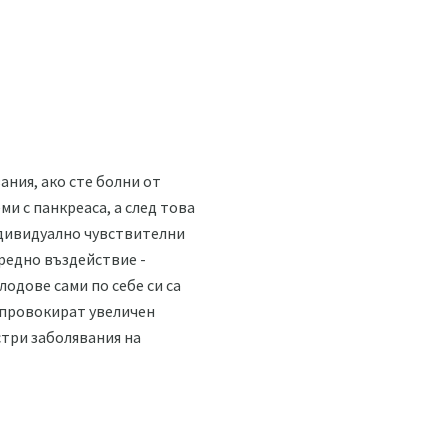
ния, ако сте болни от
и с панкреаса, а след това
индивидуално чувствителни
редно въздействие -
одове сами по себе си са
а провокират увеличен
три заболявания на