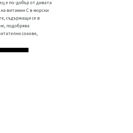
ец е по-добър от дивата
 на витамин С в морски
те, съдържащи се в
не, подобрява
питателни сокове,