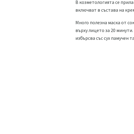
В козметологията се прила
включват в състава на кре
Много полезна маска от сок
върху лицето за 20 минути.
избърсва със сух памучен т