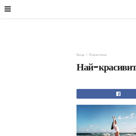
Къща
Развлечение
Най-красивите