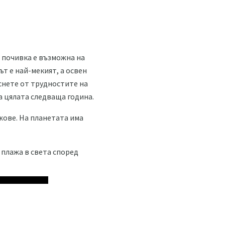
а почивка е възможна на
т е най-мекият, а освен
уснете от трудностите на
а цялата следваща година.
жове. На планетата има
 плажа в света според