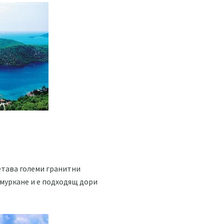
четава големи гранитни
 гмуркане и е подходящ дори