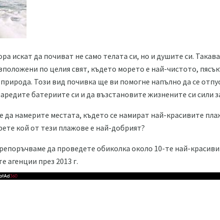
ра искат да почиват не само телата си, но и душите си. Такав
зположени по целия свят, където морето е най-чистото, пясъкъ
а природа. Този вид почивка ще ви помогне напълно да се отп
аредите батериите си и да възстановите жизнените си сили з
 да намерите местата, където се намират най-красивите пла
ерете кой от тези плажове е най-добрият?
препоръчваме да проведете обиколка около 10-те най-красиви
е агенции през 2013 г.