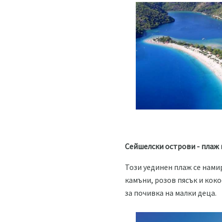
Сейшелски острови - плаж 
Този уединен плаж се намир
камъни, розов пясък и коко
за почивка на малки деца.