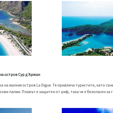
на остров Сур д'Аржан
а на малкия остров La Digue. Тя привлича туристите, като съ
сови палми. Плажът е защитен от риф, така че е безопасен за