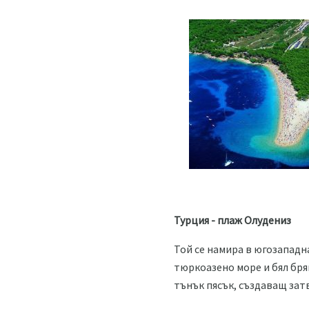
Турция - плаж Олудениз
Той се намира в югозападн
тюркоазено море и бял бря
тънък пясък, създаващ зат