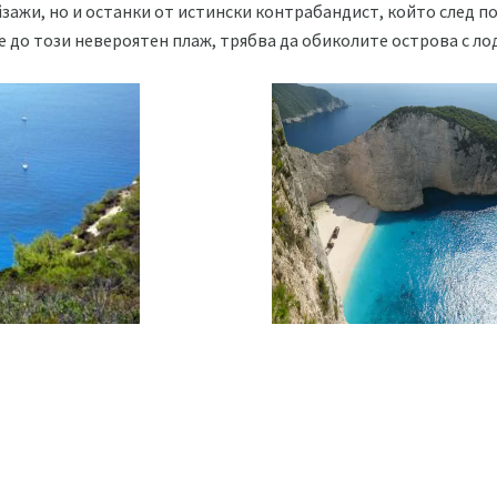
йзажи, но и останки от истински контрабандист, който след п
те до този невероятен плаж, трябва да обиколите острова с ло