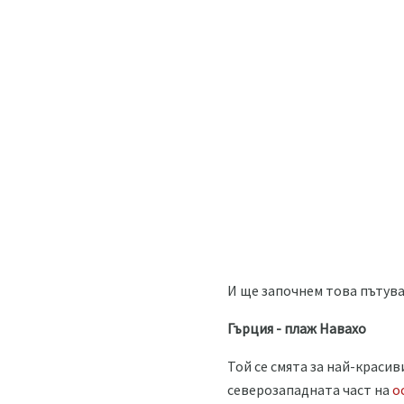
И ще започнем това пътува
Гърция - плаж Навахо
Той се смята за най-красив
северозападната част на
о