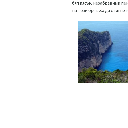
бял пясък, незабравими пе
на този бряг. За да стигне