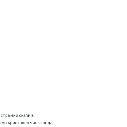
 стръмни скали в
амо кристално чиста вода,