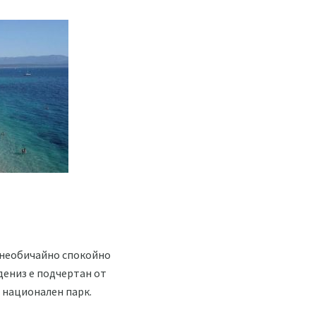
е необичайно спокойно
дениз е подчертан от
л национален парк.