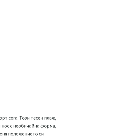
рт сега. Този тесен плаж,
и нос с необичайна форма,
меня положението си.