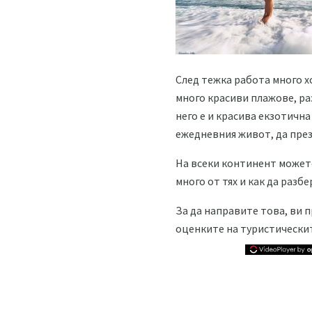
След тежка работа много хо
много красиви плажове, ра
него е и красива екзотичн
ежедневния живот, да през
На всеки континент можете
много от тях и как да разб
За да направите това, ви 
оценките на туристическит