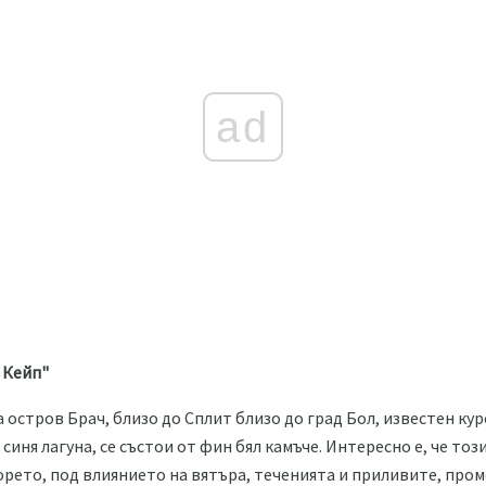
ad
 Кейп"
 остров Брач, близо до Сплит близо до град Бол, известен куро
синя лагуна, се състои от фин бял камъче. Интересно е, че тоз
орето, под влиянието на вятъра, теченията и приливите, про