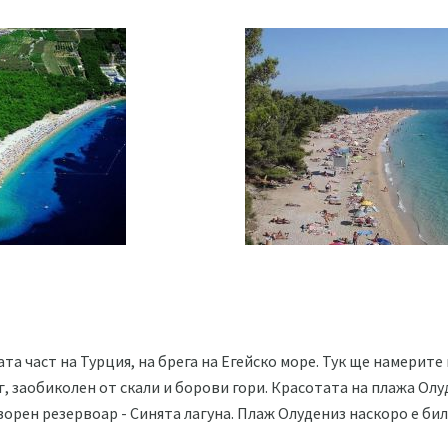
ата част на Турция, на брега на Егейско море. Тук ще намерит
г, заобиколен от скали и борови гори. Красотата на плажа Олу
ворен резервоар - Синята лагуна. Плаж Олудениз наскоро е би