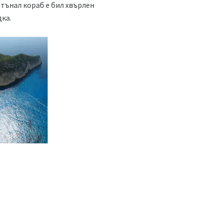
отънал кораб е бил хвърлен
дка.