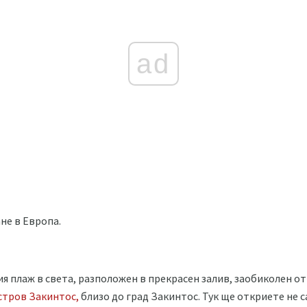
ad
не в Европа.
ия плаж в света, разположен в прекрасен залив, заобиколен от
стров Закинтос,
близо до град Закинтос. Тук ще откриете не с