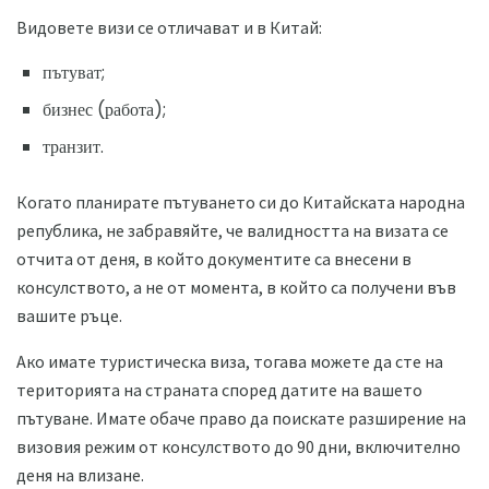
Видовете визи се отличават и в Китай:
пътуват;
бизнес (работа);
транзит.
Когато планирате пътуването си до Китайската народна
република, не забравяйте, че валидността на визата се
отчита от деня, в който документите са внесени в
консулството, а не от момента, в който са получени във
вашите ръце.
Ако имате туристическа виза, тогава можете да сте на
територията на страната според датите на вашето
пътуване. Имате обаче право да поискате разширение на
визовия режим от консулството до 90 дни, включително
деня на влизане.