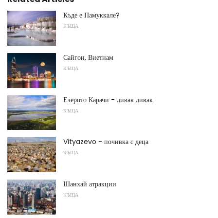
Къде е Памуккале?
КЪЩА
Сайгон, Виетнам
КЪЩА
Езерото Карачи - дивак дивак
КЪЩА
Vityazevo - почивка с деца
КЪЩА
Шанхай атракции
КЪЩА