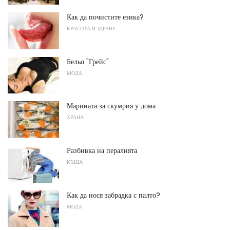
Как да почистите езика?
КРАСОТА И ЗДРАВЕ
Бельо "Грейс"
МОДА
Марината за скумрия у дома
ХРАНА
Разбивка на пералнята
КЪЩА
Как да нося забрадка с палто?
МОДА