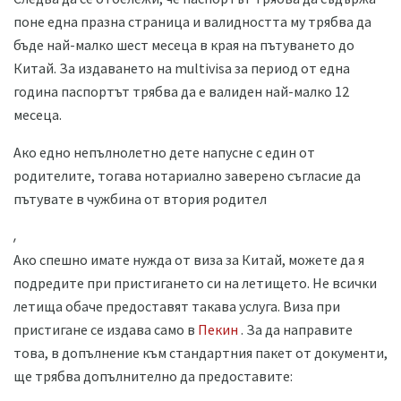
поне една празна страница и валидността му трябва да
бъде най-малко шест месеца в края на пътуването до
Китай. За издаването на multivisa за период от една
година паспортът трябва да е валиден най-малко 12
месеца.
Ако едно непълнолетно дете напусне с един от
родителите, тогава нотариално заверено съгласие да
пътувате в чужбина от втория родител
,
Ако спешно имате нужда от виза за Китай, можете да я
подредите при пристигането си на летището. Не всички
летища обаче предоставят такава услуга. Виза при
пристигане се издава само в
Пекин
. За да направите
това, в допълнение към стандартния пакет от документи,
ще трябва допълнително да предоставите: