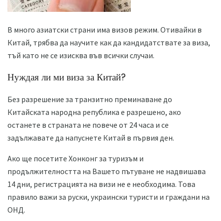
В много азиатски страни има визов режим. Отивайки в
Китай, трябва да научите как да кандидатствате за виза,
тъй като не се изисква във всички случаи.
Нуждая ли ми виза за Китай?
Без разрешение за транзитно преминаване до
Китайската народна република е разрешено, ако
останете в страната не повече от 24 часа и се
задължавате да напуснете Китай в първия ден.
Ако ще посетите Хонконг за туризъм и
продължителността на Вашето пътуване не надвишава
14 дни, регистрацията на визи не е необходима. Това
правило важи за руски, украински туристи и граждани на
ОНД.