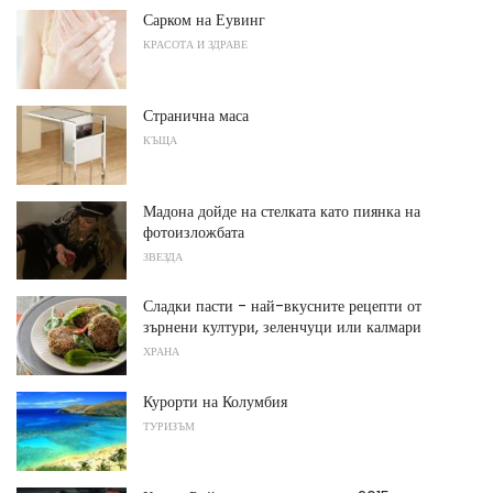
Сарком на Еувинг
КРАСОТА И ЗДРАВЕ
Странична маса
КЪЩА
Мадона дойде на стелката като пиянка на
фотоизложбата
ЗВЕЗДА
Сладки пасти - най-вкусните рецепти от
зърнени култури, зеленчуци или калмари
ХРАНА
Курорти на Колумбия
ТУРИЗЪМ