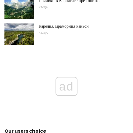
Почивки в Карпатите през лятото
КЪЩА
Карелия, мраморния каньон
КЪЩА
ad
Our users choice