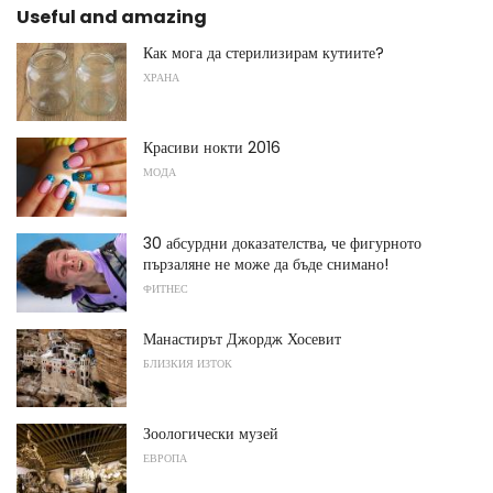
Useful and amazing
Как мога да стерилизирам кутиите?
ХРАНА
Красиви нокти 2016
МОДА
30 абсурдни доказателства, че фигурното
пързаляне не може да бъде снимано!
ФИТНЕС
Манастирът Джордж Хосевит
БЛИЗКИЯ ИЗТОК
Зоологически музей
ЕВРОПА