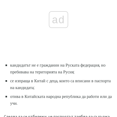
ad
кандидатът не е гражданин на Руската федерация, но
пребивава на територията на Русия;
се изпраща в Китай с деца, които са вписани в паспорта
на кандидата;
отива в Китайската народна република да работи или да
учи.
Следва да се отбележи, че паспортът трябва да съдържа