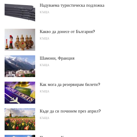
Надуваема туристическа подложка
КЪЩА
Какво да донесе от България?
КЪЩА
Шамони, Франция
КЪЩА
Как мога да резервирам билети?
КЪЩА
Къде да си починем през април?
КЪЩА