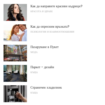
Как да направите красиви къдрици?
КРАСОТА И ЗДРАВЕ
Как да опресним връзката?
ПСИХОЛОГИЯ И ВЗАИМООТНОШЕНИЯ
Пазаруване в Пукет
МОДА
Паркет - дизайн
КЪЩА
Страничен хладилник
КЪЩА