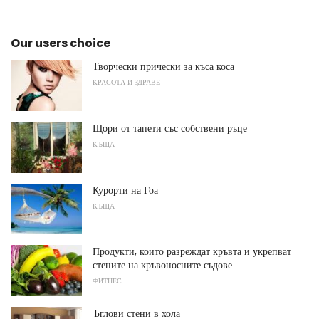
Our users choice
Творчески прически за къса коса
КРАСОТА И ЗДРАВЕ
Щори от тапети със собствени ръце
КЪЩА
Курорти на Гоа
КЪЩА
Продукти, които разреждат кръвта и укрепват
стените на кръвоносните съдове
ФИТНЕС
Ъглови стени в хола