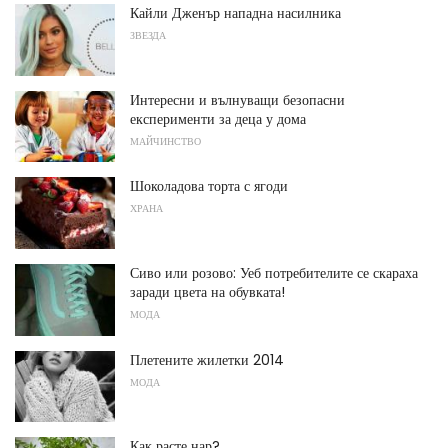
Кайли Дженър нападна насилника
ЗВЕЗДА
Интересни и вълнуващи безопасни
експерименти за деца у дома
МАЙЧИНСТВО
Шоколадова торта с ягоди
ХРАНА
Сиво или розово: Уеб потребителите се скараха
заради цвета на обувката!
МОДА
Плетените жилетки 2014
МОДА
Как расте нар?