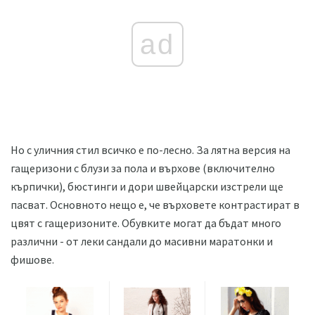
ad
Но с уличния стил всичко е по-лесно. За лятна версия на
гащеризони с блузи за пола и върхове (включително
кърпички), бюстинги и дори швейцарски изстрели ще
пасват. Основното нещо е, че върховете контрастират в
цвят с гащеризоните. Обувките могат да бъдат много
различни - от леки сандали до масивни маратонки и
фишове.