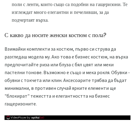
поли с ленти, които също са подобни на гащеризони. Те
изглеждат много елегантни и печеливши, за да
подчертаят върха.
С какво да носите женски костюм с пола?
Взимайки комплекти за костюм, първо си струва да
разгледаш модела му. Ако това е бизнес костюм, на върха
предпочитайте риза или блуза с бял цвят или меки
пастелни тонове. Възможно е също и мека рокля. Обувки -
обувки с токчета или клин. Аксесоарите трябва да бъдат
минимални, в противен случай ярките елементи ще
"блокират" тежестта и елегантността на бизнес
гащеризоните.