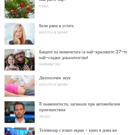
КЪЩА
Бели рани в устата
КРАСОТА И ЗДРАВЕ
Бащите на момичетата са най-красивите: 27-те
най-сладки доказателства!
МАЙЧИНСТВО
Двупосочен звук
КРАСОТА И ЗДРАВЕ
11 знаменитости, загинали при автомобилни
произшествия
ЗВЕЗДА
Телевизор с извит екран - кино в дома ви