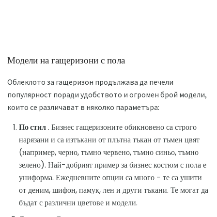
Модели на гащеризони с пола
Облеклото за гащеризон продължава да печели
популярност поради удобството и огромен брой модели,
които се различават в няколко параметъра:
По стил
. Бизнес гащеризоните обикновено са строго
нарязани и са изтъкани от плътна тъкан от тъмен цвят
(например, черно, тъмно червено, тъмно синьо, тъмно
зелено). Най-добрият пример за бизнес костюм с пола е
униформа. Ежедневните опции са много - те са ушити
от деним, шифон, памук, лен и други тъкани. Те могат да
бъдат с различни цветове и модели.