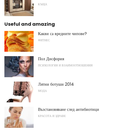
КЪЩА
Useful and amazing
Какви са вредните чипове?
ФИТНЕС
Пол Дисфория
ПСИХОЛОГИЯ И ВЗАИМООТНОШЕНИЯ
Лятни ботуши 2014
МОДА
Възстановяване след антибиотици
КРАСОТА И ЗДРАВЕ