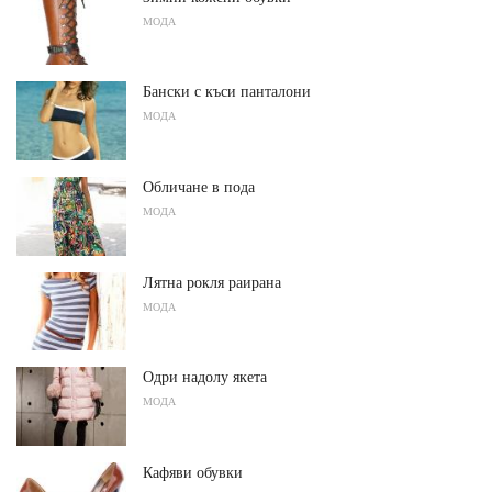
МОДА
Бански с къси панталони
МОДА
Обличане в пода
МОДА
Лятна рокля раирана
МОДА
Одри надолу якета
МОДА
Кафяви обувки