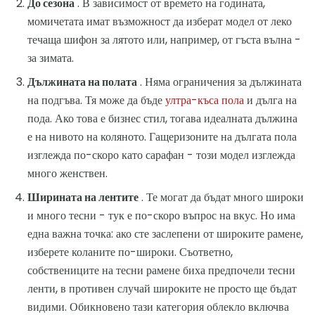
До сезона
. В зависимост от времето на годината,
момичетата имат възможност да изберат модел от леко
течаща шифон за лятото или, например, от гъста вълна -
за зимата.
Дължината на полата
. Няма ограничения за дължината
на подгъва. Тя може да бъде
ултра-къса пола
и дълга на
пода. Ако това е бизнес стил, тогава идеалната дължина
е на нивото на коляното. Гащеризоните на дългата пола
изглежда по-скоро като сарафан - този модел изглежда
много женствен.
Ширината на лентите
. Те могат да бъдат много широки
и много тесни - тук е по-скоро въпрос на вкус. Но има
една важна точка: ако сте заслепени от широките рамене,
изберете коланите по-широки. Съответно,
собствениците на тесни рамене биха предпочели тесни
ленти, в противен случай широките не просто ще бъдат
видими. Обикновено тази категория облекло включва