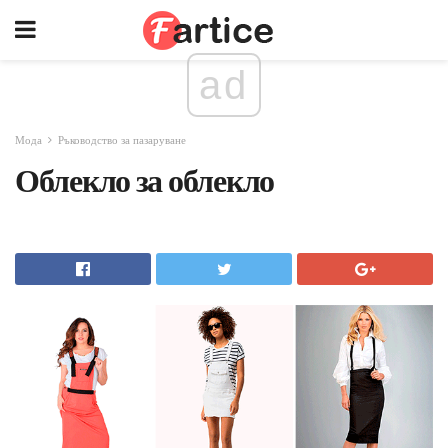
ad
Мода
Ръководство за пазаруване
Облекло за облекло