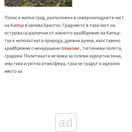
Полис е малък град, разположен в северозападната част
на
Кипър
в залива Христос. Градовете в тази част на
острова са различни от южното крайбрежие на Кипър -
тук е непокътната природа, древни руини, изоставено
крайбрежие с ненарушени
плажове
, тютюневи полета,
градини. Политиката не важи за големи курортни зони,
има тиха и уютна атмосфера, така че градът е идеално
място за
ad