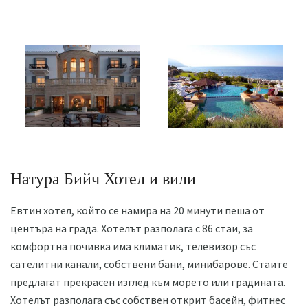
Натура Бийч Хотел и вили
Евтин хотел, който се намира на 20 минути пеша от
центъра на града. Хотелът разполага с 86 стаи, за
комфортна почивка има климатик, телевизор със
сателитни канали, собствени бани, минибарове. Стаите
предлагат прекрасен изглед към морето или градината.
Хотелът разполага със собствен открит басейн, фитнес