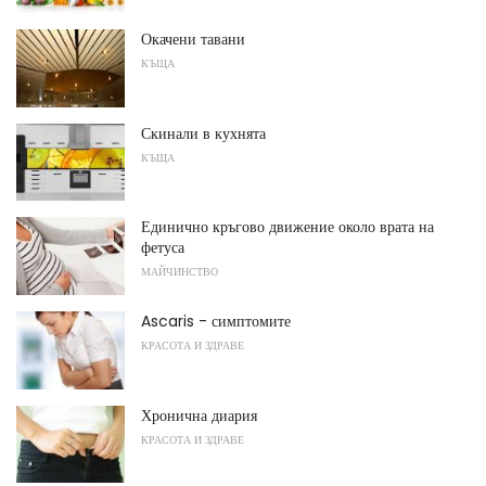
Окачени тавани
КЪЩА
Скинали в кухнята
КЪЩА
Единично кръгово движение около врата на
фетуса
МАЙЧИНСТВО
Ascaris - симптомите
КРАСОТА И ЗДРАВЕ
Хронична диария
КРАСОТА И ЗДРАВЕ