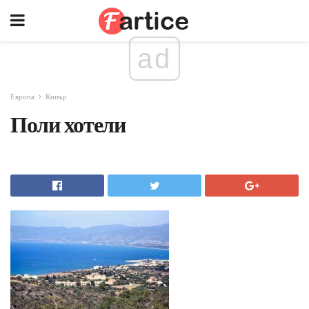
ad
Европа
Кипър
Поли хотели