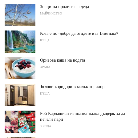
Знаци на пролетта за деца
МАЙЧИНСТВО
Кога е по-добре да отидете във Виетнам?
КЪЩА
Оризова каша на водата
ХРАНА
Ъглови коридори в малък коридор
КЪЩА
Роб Кардашиан използва малка дъщеря, за да
печели пари
ЗВЕЗДА