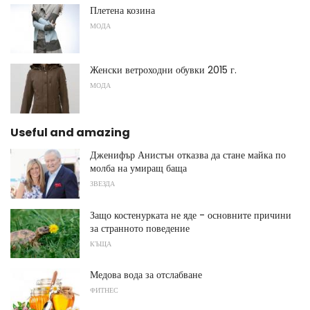
Плетена козина
МОДА
Женски ветроходни обувки 2015 г.
МОДА
Useful and amazing
Дженифър Анистън отказва да стане майка по
молба на умиращ баща
ЗВЕЗДА
Защо костенурката не яде - основните причини
за странното поведение
КЪЩА
Медова вода за отслабване
ФИТНЕС