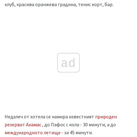
клуб, красива оранжева градина, тенис корт, бар.
ad
Недалеч от хотела се намира известният
природен
резерват Акамас
, до Пафос с кола - 30 минути, а до
международното летище
- за 45 минути.