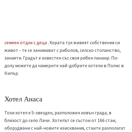
семеен отдих с деца
. Хората тук живеят собствения си
живот - те се занимават с риболов, селско стопанство,
занаяти. Градът е известен със своя рибен панаир. По-
долу можете да намерите най-добрите хотели в Полис в
Кипър.
Хотел Анаса
Този хотел е 5-звезден, разположен извън града, в
близост до село Лачи . Хотелът се състои от 166 стаи,
оборудвани с най-новите изисквания, стаите разполагат