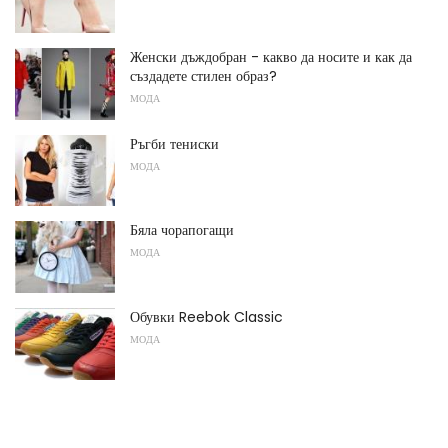
Женски дъждобран - какво да носите и как да
създадете стилен образ?
МОДА
Ръгби тениски
МОДА
Бяла чорапогащи
МОДА
Обувки Reebok Classic
МОДА