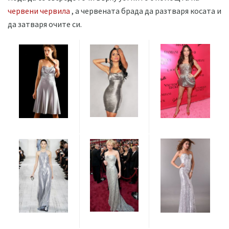
червени червила
, а червената брада да разтваря косата и
да затваря очите си.