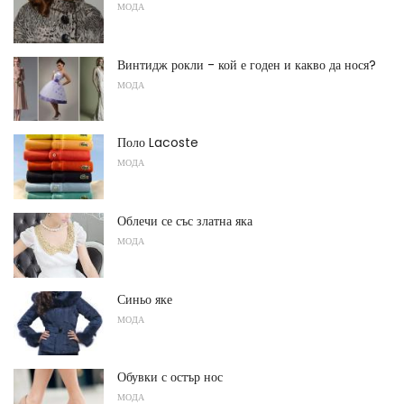
МОДА
Винтидж рокли - кой е годен и какво да нося?
МОДА
Поло Lacoste
МОДА
Облечи се със златна яка
МОДА
Синьо яке
МОДА
Обувки с остър нос
МОДА