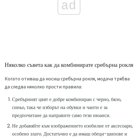
ad
Няколко съвета как да комбинирате сребърна рокля
Когато отиваш да носиш сребърна рокля, модача трябва
да следва няколко прости правила:
Сребърният цвят е добре комбиниран с черно, бяло,
синьо, така че изборът на обувки и чанти е за
предпочитане да направите само тези нюанси.
Не добавяйте към изображението изобилие от аксесоари,
особено злато. Достатъчно е да имаш обеци-шипове и