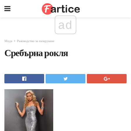
ad
Мода
Ръководство за пазаруване
Сребърна рокля