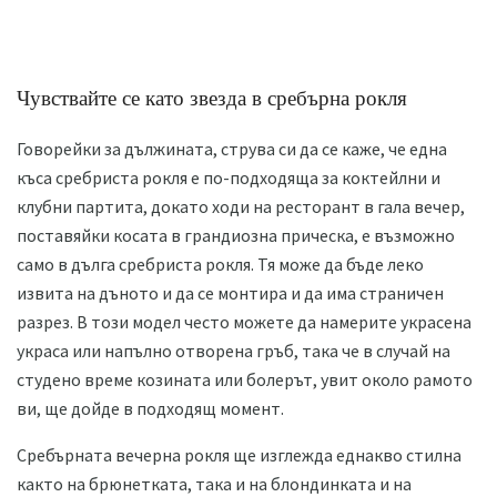
Чувствайте се като звезда в сребърна рокля
Говорейки за дължината, струва си да се каже, че една
къса сребриста рокля е по-подходяща за коктейлни и
клубни партита, докато ходи на ресторант в гала вечер,
поставяйки косата в грандиозна прическа, е възможно
само в дълга сребриста рокля. Тя може да бъде леко
извита на дъното и да се монтира и да има страничен
разрез. В този модел често можете да намерите украсена
украса или напълно отворена гръб, така че в случай на
студено време козината или болерът, увит около рамото
ви, ще дойде в подходящ момент.
Сребърната вечерна рокля ще изглежда еднакво стилна
както на брюнетката, така и на блондинката и на