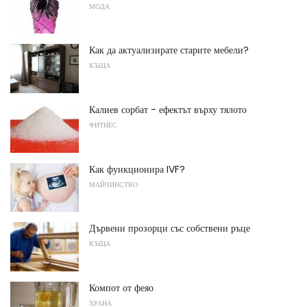
МОДА
Как да актуализирате старите мебели?
КЪЩА
Калиев сорбат - ефектът върху тялото
ФИТНЕС
Как функционира IVF?
МАЙЧИНСТВО
Дървени прозорци със собствени ръце
КЪЩА
Компот от феяо
ХРАНА