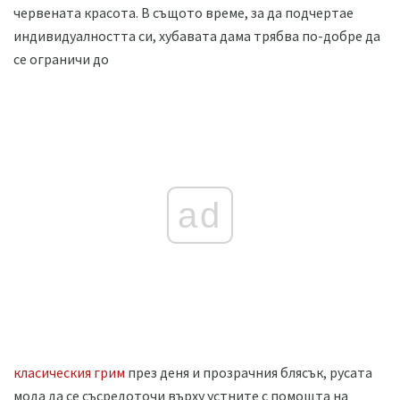
червената красота. В същото време, за да подчертае
индивидуалността си, хубавата дама трябва по-добре да
се ограничи до
ad
класическия грим
през деня и прозрачния блясък, русата
мода да се съсредоточи върху устните с помощта на