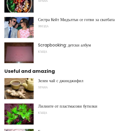
ХРАНА
Сестра Кейт Мидълтън се готви за сватбата
ЗВЕЗДА
Scrapbooking: детски албум
КЪЩА
Useful and amazing
Зелен чай с джинджифил
ХРАНА
Лилиите от пластмасови бутилки
КЪЩА