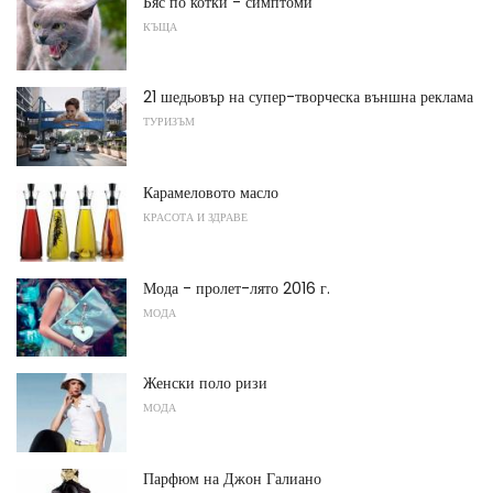
Бяс по котки - симптоми
КЪЩА
21 шедьовър на супер-творческа външна реклама
ТУРИЗЪМ
Карамеловото масло
КРАСОТА И ЗДРАВЕ
Мода - пролет-лято 2016 г.
МОДА
Женски поло ризи
МОДА
Парфюм на Джон Галиано