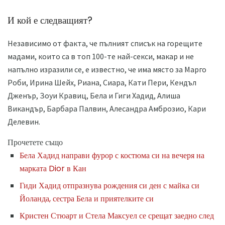
И кой е следващият?
Независимо от факта, че пълният списък на горещите
мадами, които са в топ 100-те най-секси, макар и не
напълно изразили се, е известно, че има място за Марго
Роби, Ирина Шейх, Риана, Сиара, Кати Пери, Кендъл
Дженър, Зоуи Кравиц, Бела и Гиги Хадид, Алиша
Викандър, Барбара Палвин, Алесандра Амброзио, Кари
Делевин.
Прочетете също
Бела Хадид направи фурор с костюма си на вечеря на
марката Dior в Кан
Гиди Хадид отпразнува рождения си ден с майка си
Йоланда, сестра Бела и приятелките си
Кристен Стюарт и Стела Максуел се срещат заедно след