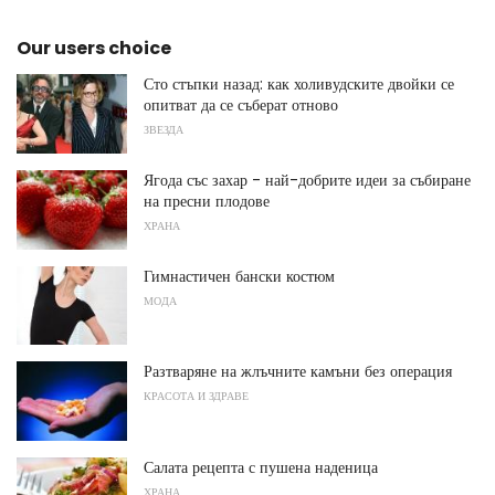
Our users choice
Сто стъпки назад: как холивудските двойки се
опитват да се съберат отново
ЗВЕЗДА
Ягода със захар - най-добрите идеи за събиране
на пресни плодове
ХРАНА
Гимнастичен бански костюм
МОДА
Разтваряне на жлъчните камъни без операция
КРАСОТА И ЗДРАВЕ
Салата рецепта с пушена наденица
ХРАНА