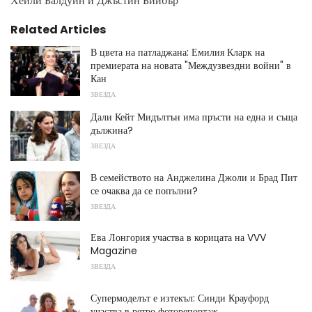
Хейли Балдуин и Джъстин Бийбър
Related Articles
В цвета на патладжана: Емилия Кларк на
премиерата на новата "Междузвездни войни" в
Кан
ЗВЕЗДА
Дали Кейт Мидълтън има пръсти на една и съща
дължина?
ЗВЕЗДА
В семейството на Анджелина Джоли и Брад Пит
се очаква да се попълни?
ЗВЕЗДА
Ева Лонгория участва в корицата на VVV
Magazine
ЗВЕЗДА
Супермоделът е изтекъл: Синди Крауфорд
участва в ретро фоторепортаж