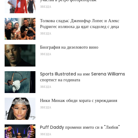
ЗВЕЗДА
Толкова сладък: Дженифър Лопес и Алекс
Родригес излязоха да ядат сладолед с деца
ЗВЕЗДА
Биография на дизеловото вино
ЗВЕЗДА
Sports Illustrated на име Serena Williams
спортист на годината
ЗВЕЗДА
Ники Минаж обиди хората с увреждания
ЗВЕЗДА
Puff Daddy промени името си в "Любов"
ЗВЕЗДА