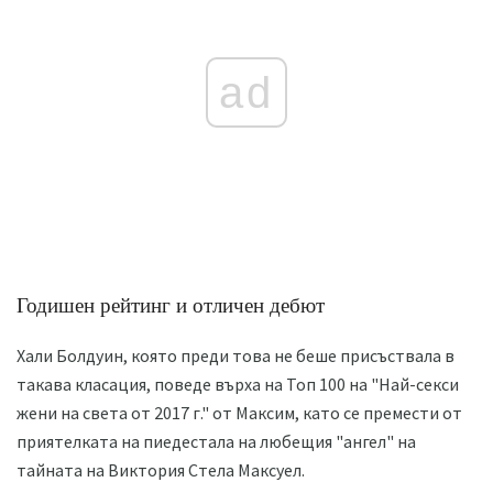
ad
Годишен рейтинг и отличен дебют
Хали Болдуин, която преди това не беше присъствала в
такава класация, поведе върха на Топ 100 на "Най-секси
жени на света от 2017 г." от Максим, като се премести от
приятелката на пиедестала на любещия "ангел" на
тайната на Виктория Стела Максуел.