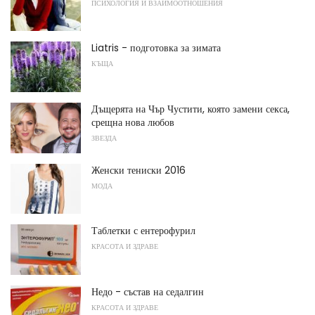
ПСИХОЛОГИЯ И ВЗАИМООТНОШЕНИЯ
Liatris - подготовка за зимата
КЪЩА
Дъщерята на Чър Чустити, която замени секса,
срещна нова любов
ЗВЕЗДА
Женски тениски 2016
МОДА
Таблетки с ентерофурил
КРАСОТА И ЗДРАВЕ
Недо - състав на седалгин
КРАСОТА И ЗДРАВЕ