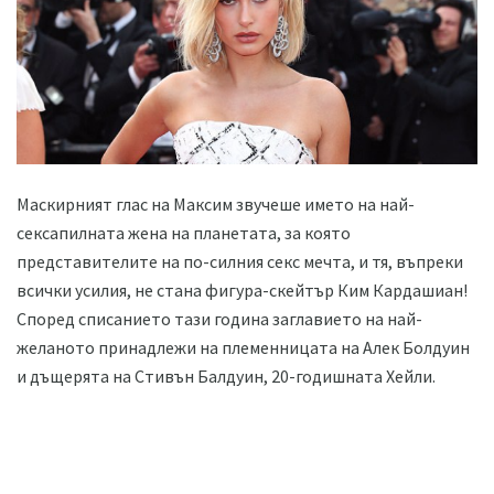
Маскирният глас на Максим звучеше името на най-
сексапилната жена на планетата, за която
представителите на по-силния секс мечта, и тя, въпреки
всички усилия, не стана фигура-скейтър Ким Кардашиан!
Според списанието тази година заглавието на най-
желаното принадлежи на племенницата на Алек Болдуин
и дъщерята на Стивън Балдуин, 20-годишната Хейли.