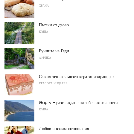
ХРАНА
Пътеки от дърво
КЪЩА
Руините на Геди
АФРИКА
Сквамозен сквамозен кератинизиращ рак
КРАСОТА И ЗДРАВЕ
Gagry - разглеждане на забележителности
КЪЩА
Любов и взаимоотношения