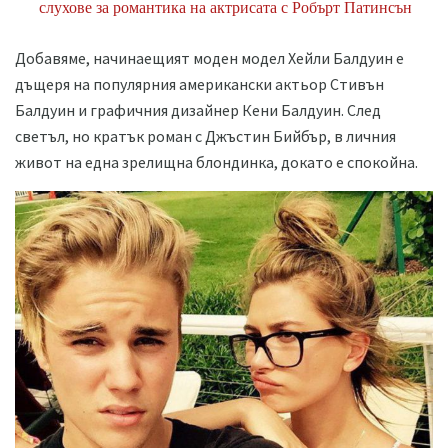
слухове за романтика на актрисата с Робърт Патинсън
Добавяме, начинаещият моден модел Хейли Балдуин е
дъщеря на популярния американски актьор Стивън
Балдуин и графичния дизайнер Кени Балдуин. След
светъл, но кратък роман с Джъстин Бийбър, в личния
живот на една зрелищна блондинка, докато е спокойна.