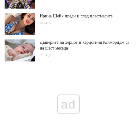
Ирина Шейк преди и след пластмасите
ЗВЕЗДА
Дъщерите на херцог и херцогиня Кеймбридж са
на шест месеца
ЗВЕЗДА
ad