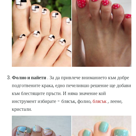
Фолио и пайети
. За да привлече вниманието към добре
подготвените крака, едно печелившо решение ще добави
към блестящите пръсти. И няма значение кой
инструмент избирате - блясък, фолио,
блясък
, леене,
кристали.