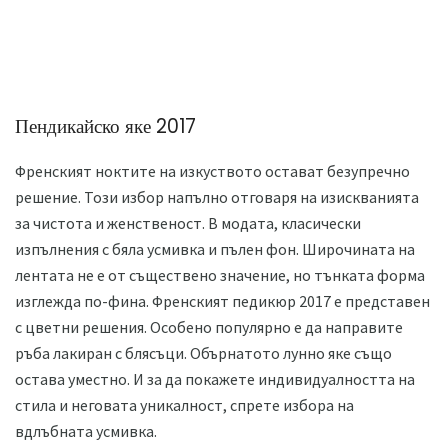
Пендикайско яке 2017
Френският ноктите на изкуството остават безупречно
решение. Този избор напълно отговаря на изискванията
за чистота и женственост. В модата, класически
изпълнения с бяла усмивка и пълен фон. Широчината на
лентата не е от съществено значение, но тънката форма
изглежда по-фина. Френският педикюр 2017 е представен
с цветни решения. Особено популярно е да направите
ръба лакиран с блясъци. Обърнатото лунно яке също
остава уместно. И за да покажете индивидуалността на
стила и неговата уникалност, спрете избора на
вдлъбната усмивка.