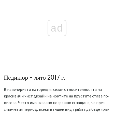
ad
Педикюр - лято 2017 г.
В навечерието на горещия сезон относителността на
красивия и чист дизайн на ноктите на пръстите става по-
висока. Често има някакво погрешно схващане, че през
слънчевия период, всеки външен вид трябва да бъде ярък