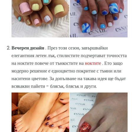
Вечерен дизайн
. През този сезон, завършвайки
елегантния летен лък, стилистите подчертават точността
на ноктите повече от тънкостите на
ноктите
. Ето защо
модерно решение е едноцветно покритие с тъмни или
наситени цветове. За допълване на такава идея ще бъдат
всякакви пайети - блясък, блясък и други.