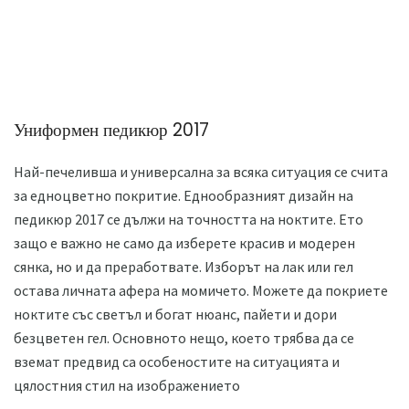
Униформен педикюр 2017
Най-печеливша и универсална за всяка ситуация се счита
за едноцветно покритие. Еднообразният дизайн на
педикюр 2017 се дължи на точността на ноктите. Ето
защо е важно не само да изберете красив и модерен
сянка, но и да преработвате. Изборът на лак или гел
остава личната афера на момичето. Можете да покриете
ноктите със светъл и богат нюанс, пайети и дори
безцветен гел. Основното нещо, което трябва да се
вземат предвид са особеностите на ситуацията и
цялостния стил на изображението