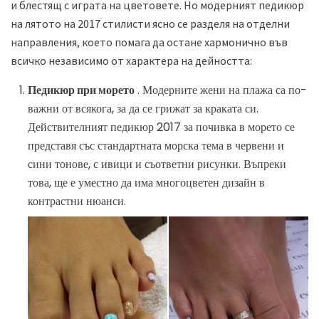
и блестящ с играта на цветовете. Но модерният педикюр
на лятото на 2017 стилисти ясно се разделя на отделни
направления, което помага да остане хармонично във
всичко независимо от характера на дейността:
Педикюр при морето
. Модерните жени на плажа са по-
важни от всякога, за да се грижат за краката си.
Действителният педикюр 2017 за почивка в морето се
представя със стандартната морска тема в червени и
сини тонове, с ивици и съответни рисунки. Въпреки
това, ще е уместно да има многоцветен дизайн в
контрастни нюанси.