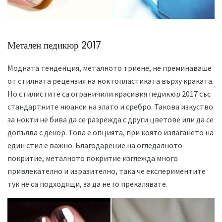
Метален педикюр 2017
Модната тенденция, металното триене, не преминаваше
от стилната рецензия на ноктопластиката върху краката.
Но стилистите са ограничили красивия педикюр 2017 със
стандартните нюанси на злато и сребро. Такова изкуство
за нокти не бива да се разрежда с други цветове или да се
допълва с декор. Това е опцията, при която излагането на
един стил е важно. Благодарение на огледалното
покритие, металното покритие изглежда много
привлекателно и изразително, така че експериментите
тук не са подходящи, за да не го прекалявате.