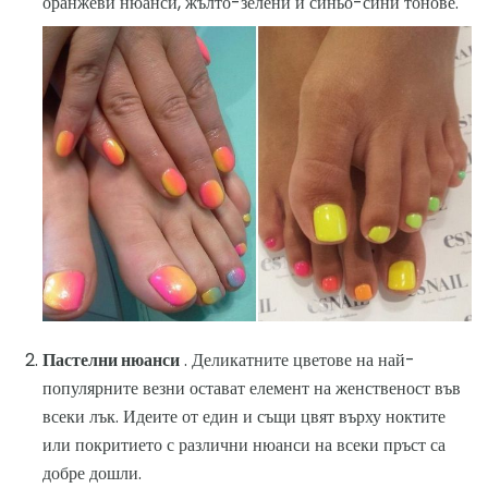
оранжеви нюанси, жълто-зелени и синьо-сини тонове.
Пастелни нюанси
. Деликатните цветове на най-
популярните везни остават елемент на женственост във
всеки лък. Идеите от един и същи цвят върху ноктите
или покритието с различни нюанси на всеки пръст са
добре дошли.