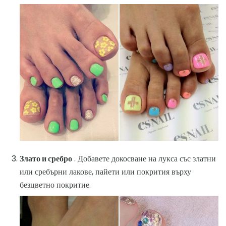
Злато и сребро
. Добавете докосване на лукса със златни
или сребърни лакове, пайети или покрития върху
безцветно покритие.