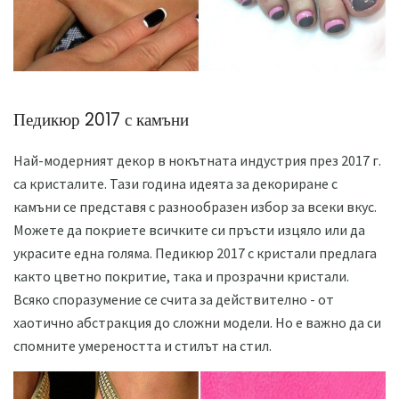
Педикюр 2017 с камъни
Най-модерният декор в нокътната индустрия през 2017 г.
са кристалите. Тази година идеята за декориране с
камъни се представя с разнообразен избор за всеки вкус.
Можете да покриете всичките си пръсти изцяло или да
украсите една голяма. Педикюр 2017 с кристали предлага
както цветно покритие, така и прозрачни кристали.
Всяко споразумение се счита за действително - от
хаотично абстракция до сложни модели. Но е важно да си
спомните умереността и стилът на стил.