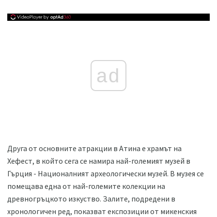
ad
Друга от основните атракции в Атина е храмът на
Хефест, в който сега се намира най-големият музей в
Гърция - Националният археологически музей. В музея се
помещава една от най-големите колекции на
древногръцкото изкуство. Залите, подредени в
хронологичен ред, показват експозиции от микенския