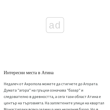
ad
Интересни места в Атина
Недалеч от Акропола можете да стигнете до Агората.
Думата "агора" на гръцки означава "базар" и
следователно в древността, а сега тази област Атина е
център на търговията. На заплетените улици на квартал
Монастираки всяка седмица има неделния базар. Но в