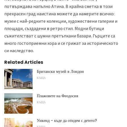
потвърждава напълно Атина. В крайна сметка в този
прекрасен град наистина можете да намерите всичко:
музеи с най-редките колекции, художествени галерии и
площади, създадени в ретро стил. Модни бутици
съжителстват с шумни претъпкани базари. Гърците са
много гостоприемни хора и се грижат за историческото
си наследство.
Related Articles
Британски музей в Лондон
КЪЩА
Плажовете на Феодосия
КЪЩА
Уикенд - къде да отидем с детето?
КЪЩА