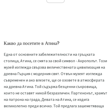
Какво да посетите в Атина?
Една от основните забележителности на гръцката
столица, Атина, се смята за свой символ - Акрополът. Този
музей изглежда свързва величествената цивилизация на
древна Гърция с модерния свят. Отвън музеят изглежда
съвременен и ако влезете, ще се озовете в атмосферата
на древна Атина. Той съдържа безценни съкровища,
които не оставят никой безразличен. Партенонът, храмът
на патрона на града, Девата на Атина, се издига
великолепно преди всичко. Той предлага зашеметяваща