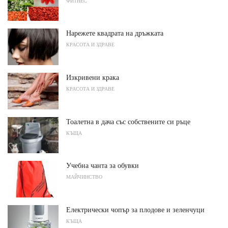
ФИТНЕС
Нарежете квадрата на дръжката
КРАСОТА И ЗДРАВЕ
Изкривени крака
КРАСОТА И ЗДРАВЕ
Тоалетна в дача със собствените си ръце
КЪЩА
Учебна чанта за обувки
МАЙЧИНСТВО
Електрически чопър за плодове и зеленчуци
КЪЩА