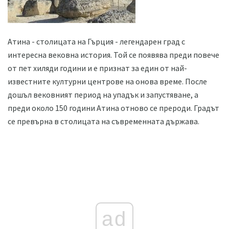
Атина - столицата на Гърция - легендарен град с
интересна вековна история. Той се появява преди повече
от пет хиляди години и е признат за един от най-
известните културни центрове на онова време. После
дошъл вековният период на упадък и запустяване, а
преди около 150 години Атина отново се прероди. Градът
се превърна в столицата на съвременната държава.
ad