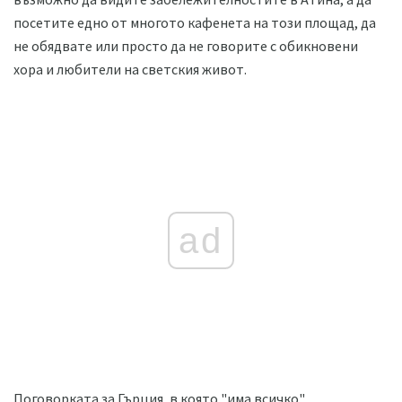
посетите едно от многото кафенета на този площад, да
не обядвате или просто да не говорите с обикновени
хора и любители на светския живот.
ad
Поговорката за Гърция, в която "има всичко",