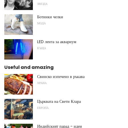
ЗВЕЗДА
Ботинки челки
МОДА
LED лента за аквариум
КЪЩА
Useful and amazing
Свинско изпечено в ръкава
ХРАНА
Църквата на Свети Клара
ЕВРОПА
Индийският парад - идеи