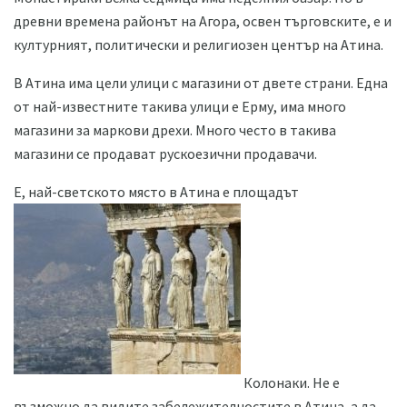
древни времена районът на Агора, освен търговските, е и
културният, политически и религиозен център на Атина.
В Атина има цели улици с магазини от двете страни. Една
от най-известните такива улици е Ерму, има много
магазини за маркови дрехи. Много често в такива
магазини се продават рускоезични продавачи.
Е, най-светското място в Атина е площадът
Колонаки. Не е
възможно да видите забележителностите в Атина, а да