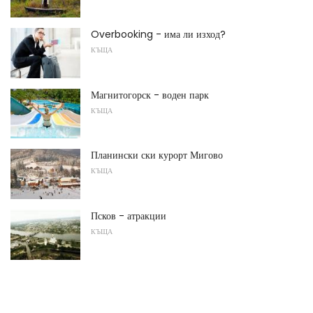
Overbooking - има ли изход?
КЪЩА
Магнитогорск - воден парк
КЪЩА
Планински ски курорт Мигово
КЪЩА
Псков - атракции
КЪЩА