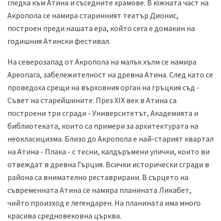
гледка към Атина и съседните храмове. В южната част на
Акропола се намира старинният театър Дионис,
построен преди нашата ера, който сега е домакин на
годишния Атински фестивал.
На северозапад от Акропола на малък хълм се намира
Ареопага, забележителност на древна Атина. След като се
проведоха срещи на върховния орган на гръцкия съд -
Съвет на старейшините. През XIX век в Атина са
построени три сгради - Университетът, Академията и
библиотеката, които са примери за архитектурата на
неокласицизма. Близо до Акропола е най-старият квартал
на Атина - Плака - с тесни, калдъръмени улички, които ви
отвеждат в древна Гърция. Всички исторически сгради в
района са внимателно реставрирани. В сърцето на
съвременната Атина се намира планината Ликабет,
чийто произход е легендарен. На планината има много
красива средновековна църква.