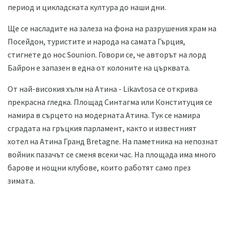
период и цикладската култура до наши дни.
Ще се насладите на залеза на фона на разрушения храм на
Посейдон, туристите и народа на самата Гърция,
стигнете до нос Sounion. Говори се, че авторът на лорд
Байрон е запазен в една от колоните на църквата.
От най-високия хълм на Атина - Likavtosa се открива
прекрасна гледка. Площад Синтагма или Конституция се
намира в сърцето на модерната Атина. Тук се намира
сградата на гръцкия парламент, както и известният
хотел на Атина Гранд Bretagne. На паметника на непознат
войник пазачът се сменя всеки час. На площада има много
барове и нощни клубове, които работят само през
зимата.