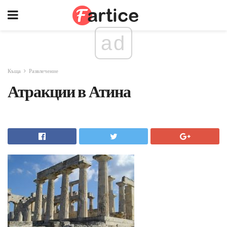
ad
Къща
Развлечение
Атракции в Атина