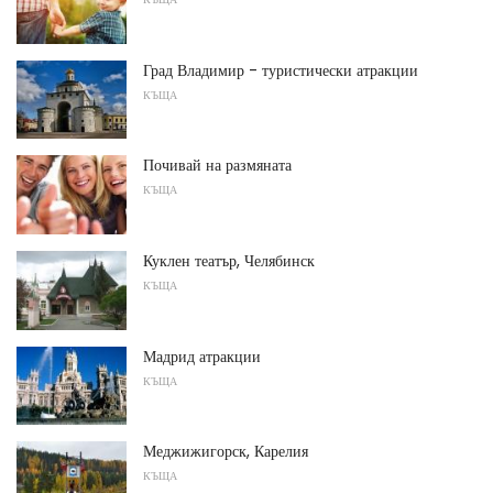
Град Владимир - туристически атракции
КЪЩА
Почивай на размяната
КЪЩА
Куклен театър, Челябинск
КЪЩА
Мадрид атракции
КЪЩА
Меджижигорск, Карелия
КЪЩА