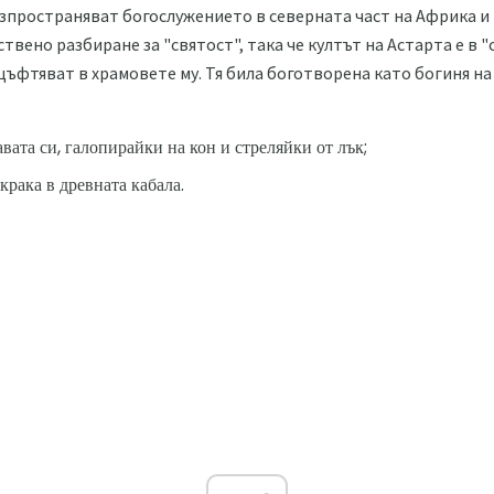
пространяват богослужението в северната част на Африка и 
вено разбиране за "святост", така че култът на Астарта е в 
ъфтяват в храмовете му. Тя била боготворена като богиня на 
авата си, галопирайки на кон и стреляйки от лък;
крака в древната кабала.