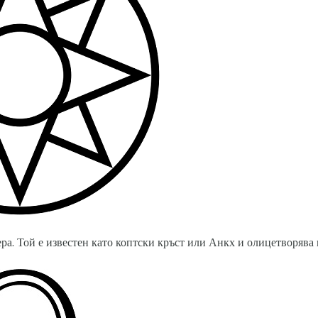
ера. Той е известен като коптски кръст или Анкх и олицетворява