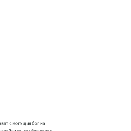
авят с могъщия бог на
нявайки се, те убеждават