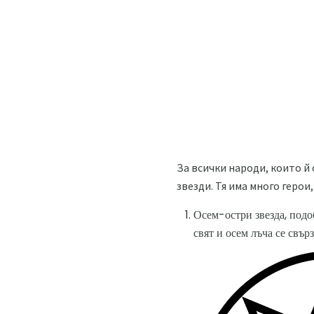
За всички народи, които й 
звезди. Тя има много герои,
Осем-остри звезда, подо
свят и осем лъча се свър