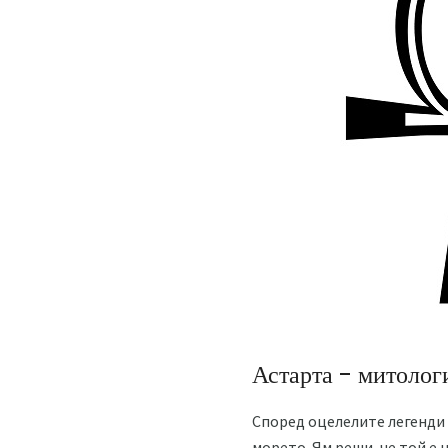
Астарта - митолог
Според оцелелите легенди т
морето. Ям реши, че той е