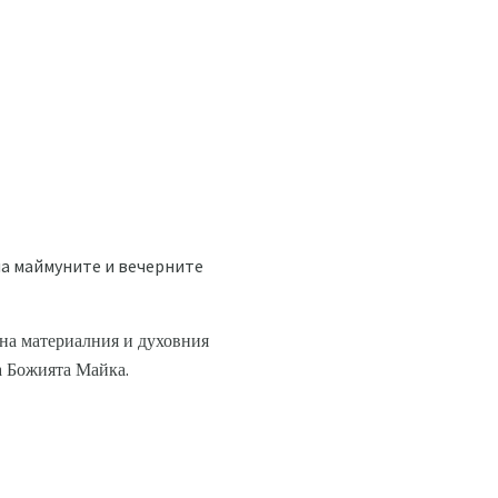
 на маймуните и вечерните
 на материалния и духовния
на Божията Майка.