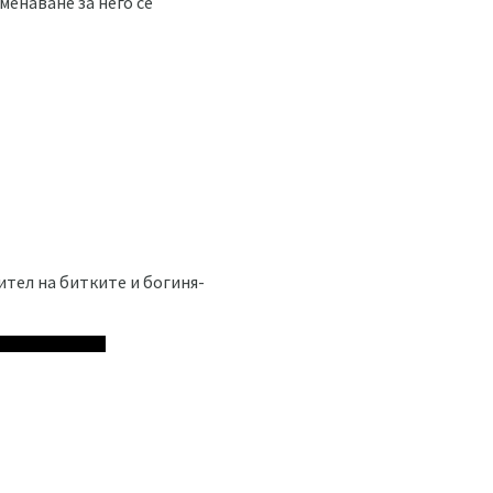
менаване за него се
ител на битките и богиня-