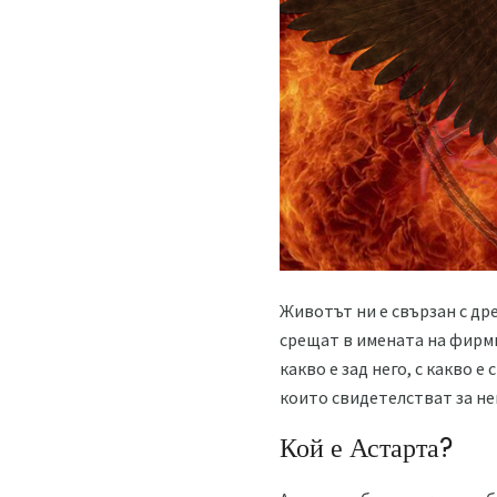
Животът ни е свързан с др
срещат в имената на фирми
какво е зад него, с какво 
които свидетелстват за н
Кой е Астарта?