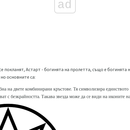
ad
се покланят, Астарт - богинята на пролетта, също е богинята
 но основните са:
бна на двете комбинирани кръстове. Тя символизира единството
зват с безкрайността. Такава звезда може да се види на иконите 