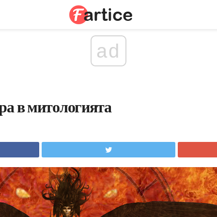
ad
ра в митологията