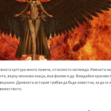
евната култура много повече, отколкото изглежда. Имената на
те, върху неонови знаци, във филми и др. Виждайки красивот
е свързано. Древната история трябва да бъде известна, за да се
евежеството.