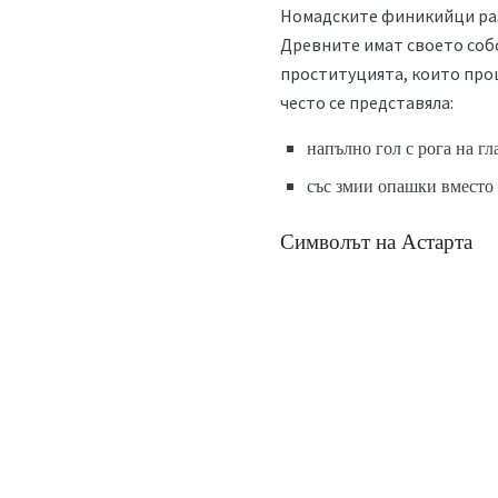
Номадските финикийци раз
Древните имат своето собст
проституцията, които проц
често се представяла:
напълно гол с рога на гл
със змии опашки вместо 
Символът на Астарта