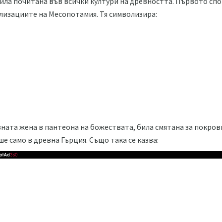
била почитана във всички култури на древността. Първото спо
лизациите на Месопотамия. Тя символизира:
ната жена в пантеона на божествата, била смятана за покров
ше само в древна Гърция. Също така се казва: