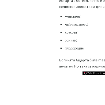
Астарта е богиня, която е 
появява в люлката на циви
женствен;
майчинството;
красота;
обичам;
плодородие.
Богинята Ащарта била глав
лечител. Но така се нарича