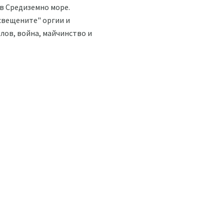
в Средиземно море.
"свещените" оргии и
лов, война, майчинство и