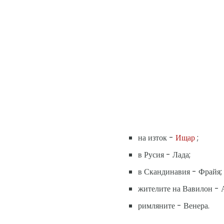
на изток -
Ищар
;
в Русия - Лада;
в Скандинавия - Фрайя;
жителите на Вавилон - 
римляните - Венера.