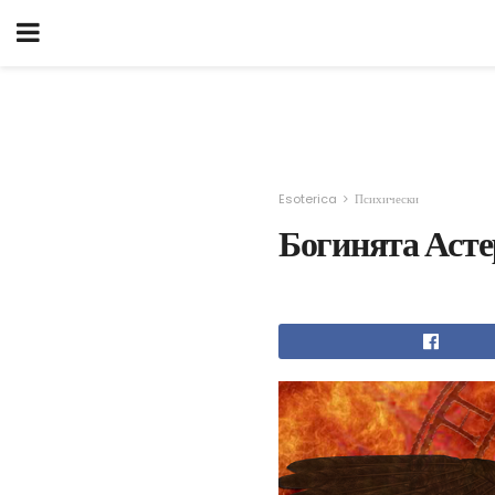
Esoterica
Психически
Богинята Асте