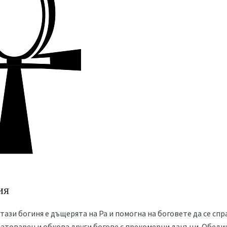
ия
ази богиня е дъщерята на Ра и помогна на боговете да се спр
 натоварен и обкова други богове с прекомерни данъци. Обеди