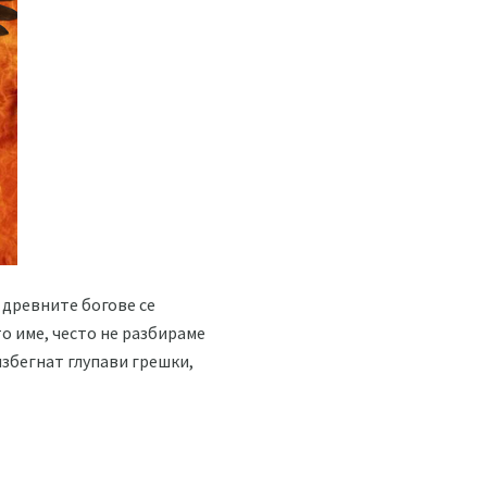
 древните богове се
о име, често не разбираме
 избегнат глупави грешки,