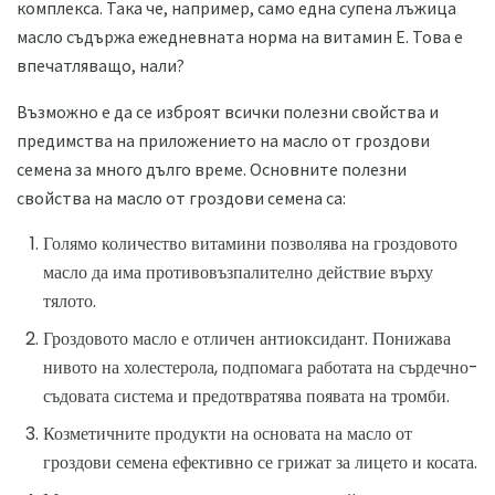
комплекса. Така че, например, само една супена лъжица
масло съдържа ежедневната норма на витамин Е. Това е
впечатляващо, нали?
Възможно е да се изброят всички полезни свойства и
предимства на приложението на масло от гроздови
семена за много дълго време. Основните полезни
свойства на масло от гроздови семена са:
Голямо количество витамини позволява на гроздовото
масло да има противовъзпалително действие върху
тялото.
Гроздовото масло е отличен антиоксидант. Понижава
нивото на холестерола, подпомага работата на сърдечно-
съдовата система и предотвратява появата на тромби.
Козметичните продукти на основата на масло от
гроздови семена ефективно се грижат за лицето и косата.