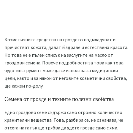
Козметичните средства на гроздето подмладяват и
пречистват кожата, дават й здраве и естествена красота.
Но това не е пълен списък на заслугите на масло от
гроздови семена. Повече подробности за това как това
чудо-инструмент може да се използва за медицински
цели, както и за някои от неговите козметични свойства,
ще кажем по-долу.
Семена от грозде и техните полезни свойства
Едно гроздово семе съдържа само огромно количество
хранителни вещества. Това, разбира се, не означава, че
отсега нататък ще трябва да ядете грозде само с ями.