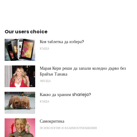
Our users choice
Коя таблетка да избера?
КЪЩА
Марая Кери реши да запали коледно дърво без
Брайън Танака
ЗВЕЗДА
Какво да храним sharieja?
КЪЩА
Самокритика
ПСИХОЛОГИЯ И ВЗАИМООТНОШЕНИЯ