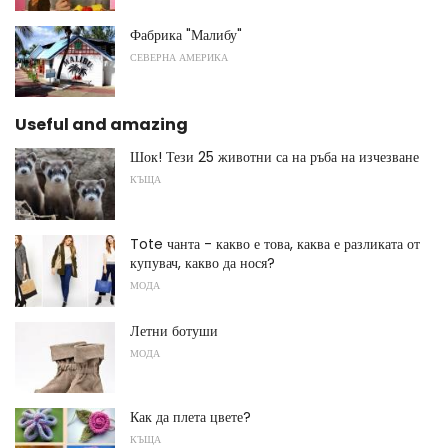
Фабрика "Малибу"
СЕВЕРНА АМЕРИКА
Useful and amazing
Шок! Тези 25 животни са на ръба на изчезване
КЪЩА
Tote чанта - какво е това, каква е разликата от
купувач, какво да нося?
МОДА
Летни ботуши
МОДА
Как да плета цвете?
КЪЩА