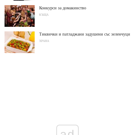
Конкурси за домакинство
КЪЩА
Тиквички и патладжани задушени със зеленчуци
ХРАНА
ad