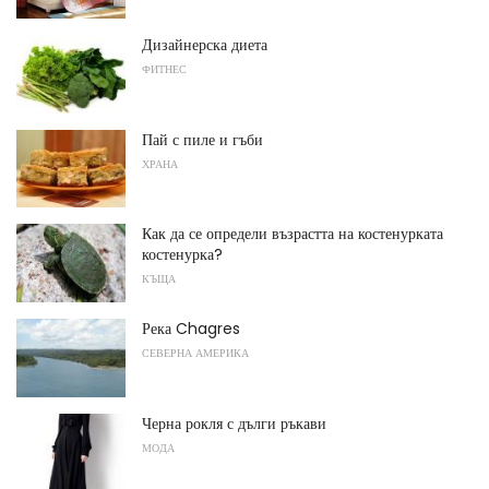
Дизайнерска диета
ФИТНЕС
Пай с пиле и гъби
ХРАНА
Как да се определи възрастта на костенурката
костенурка?
КЪЩА
Река Chagres
СЕВЕРНА АМЕРИКА
Черна рокля с дълги ръкави
МОДА