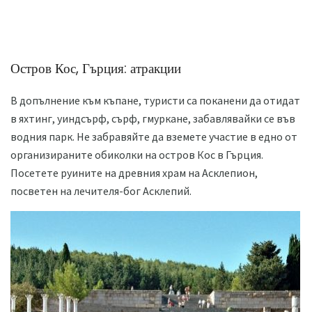
Остров Кос, Гърция: атракции
В допълнение към къпане, туристи са поканени да отидат
в яхтинг, уиндсърф, сърф, гмуркане, забавлявайки се във
водния парк. Не забравяйте да вземете участие в едно от
организираните обиколки на остров Кос в Гърция.
Посетете руините на древния храм на Асклепион,
посветен на лечителя-бог Асклепий.