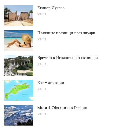
Египет, Луксор
КЪЩА
Плажните празници през януари
КЪЩА
Времето в Испания през октомври
КЪЩА
Кос - атракции
КЪЩА
Mount Olympus в Гърция
КЪЩА