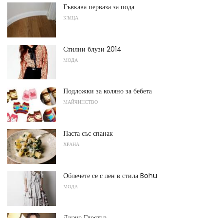
Гъвкава перваза за пода
КЪЩА
Стилни блузи 2014
МОДА
Подложки за коляно за бебета
МАЙЧИНСТВО
Паста със спанак
ХРАНА
Облечете се с лен в стила Bohu
МОДА
Диана Глостър