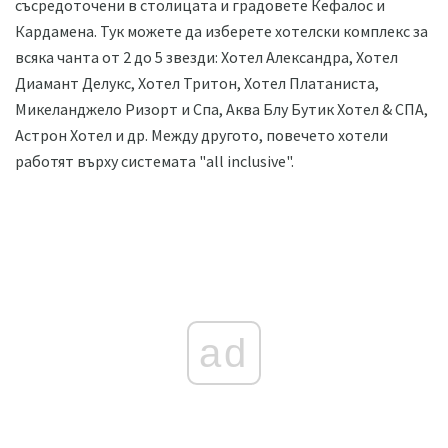
съсредоточени в столицата и градовете Кефалос и
Кардамена. Тук можете да изберете хотелски комплекс за
всяка чанта от 2 до 5 звезди: Хотел Александра, Хотел
Диамант Делукс, Хотел Тритон, Хотел Платаниста,
Микеланджело Ризорт и Спа, Аква Блу Бутик Хотел & СПА,
Астрон Хотел и др. Между другото, повечето хотели
работят върху системата "all inclusive".
ad