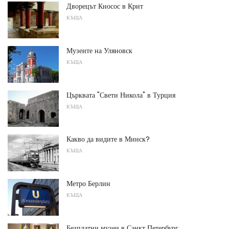
Дворецът Кносос в Крит
КЪЩА
Музеите на Уляновск
КЪЩА
Църквата "Свети Никола" в Турция
КЪЩА
Какво да видите в Минск?
КЪЩА
Метро Берлин
КЪЩА
Безплатни музеи в Санкт Петербург