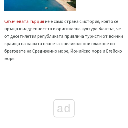
Слънчевата Гърция
не е само страна с история, която се
връща към древността и оригинална култура. Фактът, че
от десетилетия републиката привлича туристи от всички
краища на нашата планета с великолепни плажове по
бреговете на Средиземно море, Йонийско море и Егейско
море.
ad