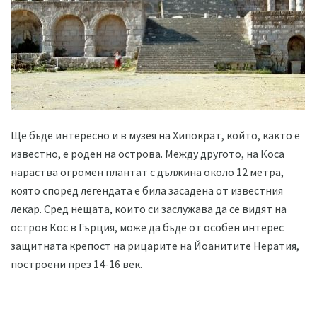
Ще бъде интересно и в музея на Хипократ, който, както е
известно, е роден на острова. Между другото, на Коса
нараства огромен плантат с дължина около 12 метра,
която според легендата е била засадена от известния
лекар. Сред нещата, които си заслужава да се видят на
остров Кос в Гърция, може да бъде от особен интерес
защитната крепост на рицарите на Йоанитите Нератия,
построени през 14-16 век.