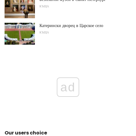
КЪЩА
Катерински дворец в Царское село
КЪЩА
ad
Our users choice