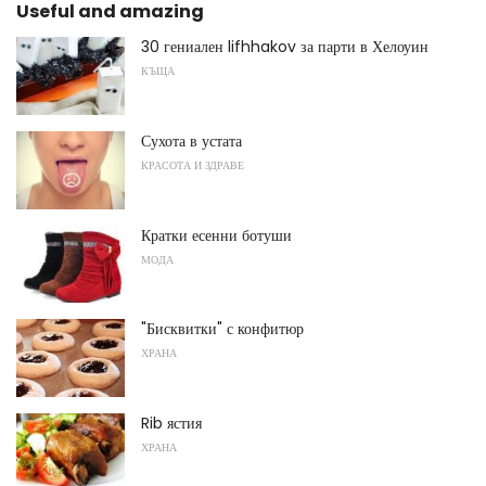
Useful and amazing
30 гениален lifhhakov за парти в Хелоуин
КЪЩА
Сухота в устата
КРАСОТА И ЗДРАВЕ
Кратки есенни ботуши
МОДА
"Бисквитки" с конфитюр
ХРАНА
Rib ястия
ХРАНА