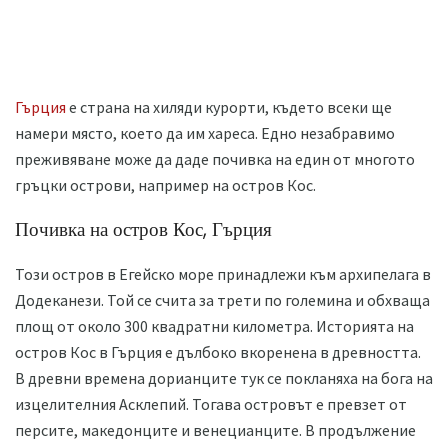
Гърция
е страна на хиляди курорти, където всеки ще
намери място, което да им хареса. Едно незабравимо
преживяване може да даде почивка на един от многото
гръцки острови, например на остров Кос.
Почивка на остров Кос, Гърция
Този остров в Егейско море принадлежи към архипелага в
Додеканези. Той се счита за трети по големина и обхваща
площ от около 300 квадратни километра. Историята на
остров Кос в Гърция е дълбоко вкоренена в древността.
В древни времена дорианците тук се покланяха на бога на
изцелителния Асклепий. Тогава островът е превзет от
персите, македонците и венецианците. В продължение