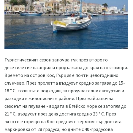
Туристическият сезон започва тук през второто
десетилетие на април и продължава до края на октомври.
Времето на остров Кос, Гърция е почти целогодишно
слънчево. През пролетта въздухът средно загрява до 15-
18 ° C, този път е подходящ за проучвателни екскурзии и
разходки в живописните райони. През май започва
сезонът на плуване - водата в Егейско море се затопля до
21 ° C, въздухът през деня достига средно 23 ° С. През
лятото е горещо на Кос: средният термометър достига
маркировка от 28 градуса, но дните с 40-градусова