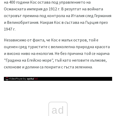
на 400 години Кос остава под управлението на
Османската империя до 1912 г. В резултат на войната
островът премина под контрола на Италия след Германия
и Великобритания. Накрая Кос в състава на Гърция през
1947 г.
Независимо от факта, че Кос е малък остров, той е
оценен сред туристите с великолепна природна красота
и високо ниво на екология. Не без причина той се нарича
"Градина на Егейско море", тъй като неговите хълмове,
склонове и долини са покрити с гъста зеленина.
ad