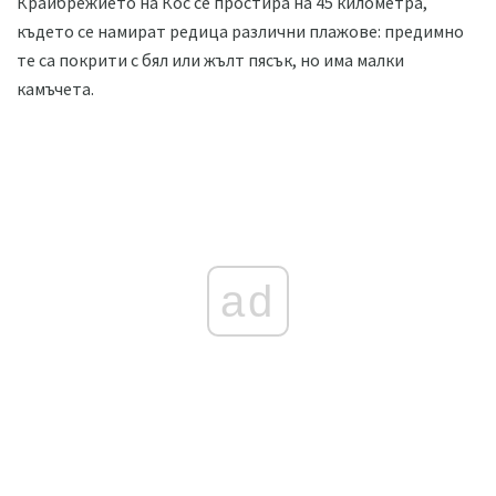
Крайбрежието на Кос се простира на 45 километра,
където се намират редица различни плажове: предимно
те са покрити с бял или жълт пясък, но има малки
камъчета.
ad