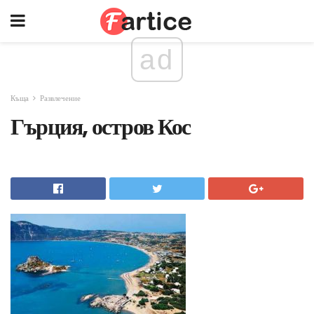
ad
Къща
Развлечение
Гърция, остров Кос