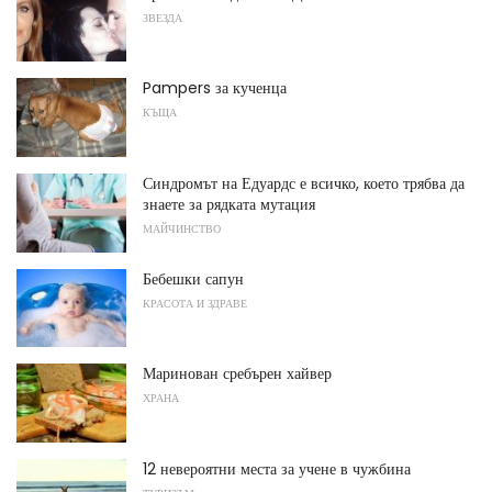
ЗВЕЗДА
Pampers за кученца
КЪЩА
Синдромът на Едуардс е всичко, което трябва да
знаете за рядката мутация
МАЙЧИНСТВО
Бебешки сапун
КРАСОТА И ЗДРАВЕ
Маринован сребърен хайвер
ХРАНА
12 невероятни места за учене в чужбина