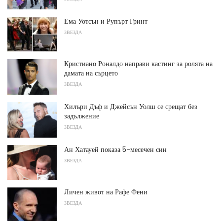
Ема Уотсън и Рупърт Гринт
ЗВЕЗДА
Кристиано Роналдо направи кастинг за ролята на
дамата на сърцето
ЗВЕЗДА
Хилъри Дъф и Джейсън Уолш се срещат без
задължение
ЗВЕЗДА
Ан Хатауей показа 5-месечен син
ЗВЕЗДА
Личен живот на Рафе Фени
ЗВЕЗДА