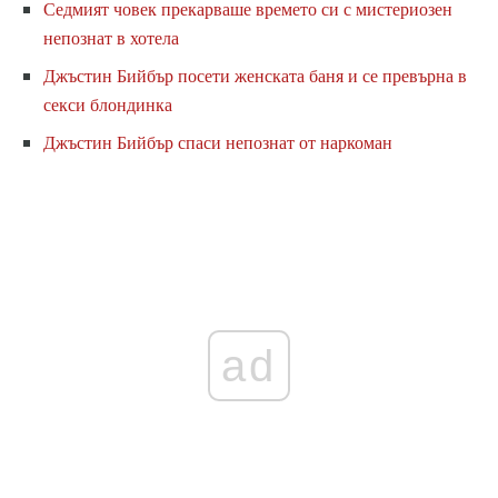
Седмият човек прекарваше времето си с мистериозен
непознат в хотела
Джъстин Бийбър посети женската баня и се превърна в
секси блондинка
Джъстин Бийбър спаси непознат от наркоман
ad