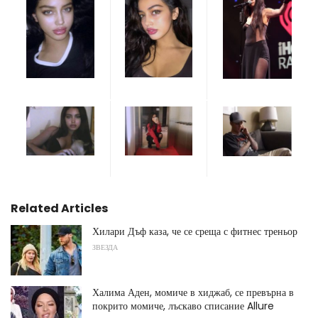
Related Articles
Хилари Дъф каза, че се среща с фитнес треньор
ЗВЕЗДА
Халима Аден, момиче в хиджаб, се превърна в
покрито момиче, лъскаво списание Allure