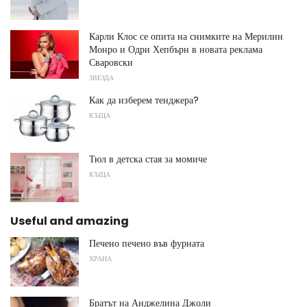
Карли Клос се опита на снимките на Мерилин
Монро и Одри Хепбърн в новата реклама
Сваровски
ЗВЕЗДА
Как да изберем тенджера?
КЪЩА
Тюл в детска стая за момиче
КЪЩА
Useful and amazing
Печено печено във фурната
ХРАНА
Братът на Анджелина Джоли