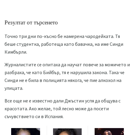
Резултат от търсенето
Точно три дни по-късно бе намерена чародейката. Тя
беше студентка, работеща като бавачка, на име Синди
Кимбърли.
Журналистите се опитаха да научат повече за момичето и
разбраха, че като Бийбър, тя е нарушила закона. Така че
Синди не е била в полицията някога, че пие алкохол на
улицата.
Все още не е известно дали Джъстин успя да общува с
красотата. Ако желае, той лесно може да посети
съчувствието си в Испания.