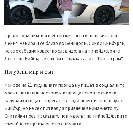
Преди това никой известен жител на испанския град
Дения, намиращ се близо до Бенидорм, Синди Кимбърли,
не се е събудил известно след идола на тинейджърите
Джъстин Бийбър се влюби в снимката си в "Инстаграм".
Изгубени мир и сън
Фенове на 21-годишната певица му пишат в социалните
мрежи похвални постове и изпращат своите снимки,
надявайки се да се харесат. 17-годишният испанец чул за
Бийбър, но не се опитвал да привлече вниманието му.
Скитайки през Instagram, поп-идолът на тийнейджърите
случайно се препъваше по снимката.