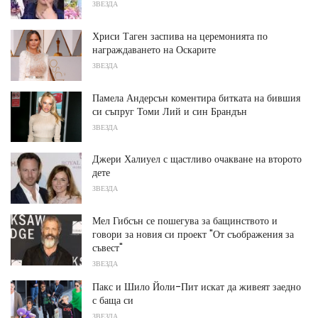
ЗВЕЗДА
Хриси Таген заспива на церемонията по
награждаването на Оскарите
ЗВЕЗДА
Памела Андерсън коментира битката на бившия
си съпруг Томи Лий и син Брандън
ЗВЕЗДА
Джери Халиуел с щастливо очакване на второто
дете
ЗВЕЗДА
Мел Гибсън се пошегува за бащинството и
говори за новия си проект "От съображения за
съвест"
ЗВЕЗДА
Пакс и Шило Йоли-Пит искат да живеят заедно
с баща си
ЗВЕЗДА