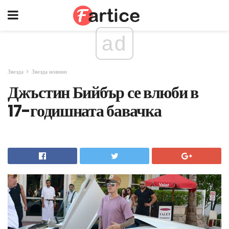
ad
Звезда
Звезда новини
Джъстин Бийбър се влюби в
17-годишната бавачка