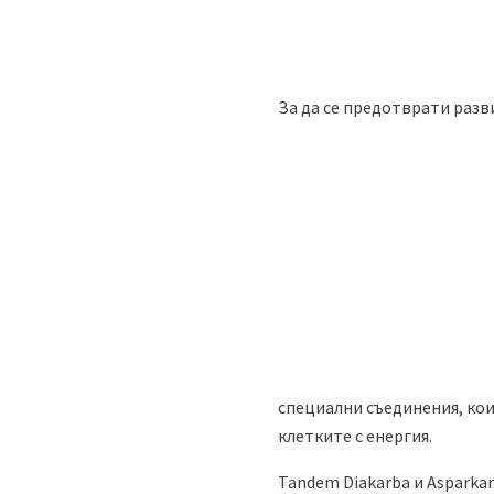
За да се предотврати разв
специални съединения, ко
клетките с енергия.
Tandem Diakarba и Asparka