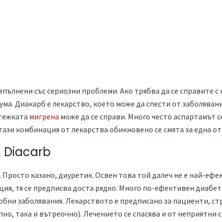
зпълнени със сериозни проблеми. Ако трябва да се справите 
дума. Диакарб е лекарство, което може да спести от заболява
-тежката
мигрена
може да се справи. Много често аспартамът с
ази комбинация от лекарства обикновено се смята за една от
а Diacarb
 Просто казано, диуретик. Освен това той далеч не е най-ефек
ия, тя се предписва доста рядко. Много по-ефективен диабет 
обни заболявания. Лекарството е предписано за пациенти, с
пно, така и вътреочно). Лечението се спасява и от неприятни 