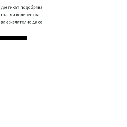
Диуретикът подобрява
 големи количества.
ва е желателно да се