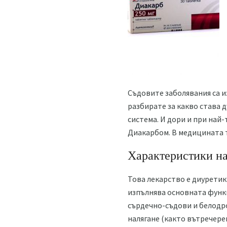
Съдовите заболявания са и
разбирате за какво става 
система. И дори и при най
Диакарбом. В медицината т
Характеристики н
Това лекарство е диуретик.
изпълнява основната функц
сърдечно-съдови и белодр
налягане (както вътречере