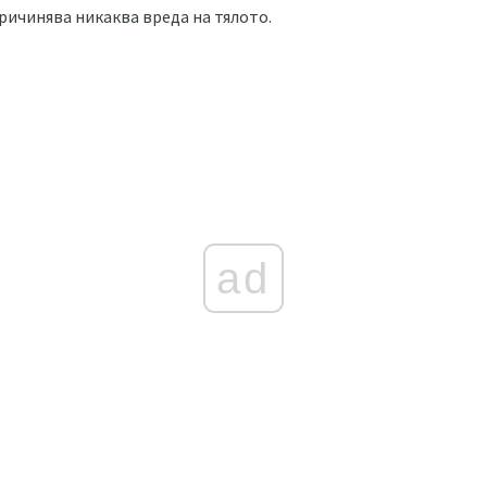
причинява никаква вреда на тялото.
ad