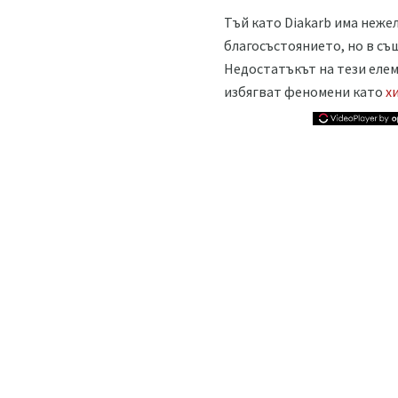
Тъй като Diakarb има неже
благосъстоянието, но в съ
Недостатъкът на тези елем
избягват феномени като
х