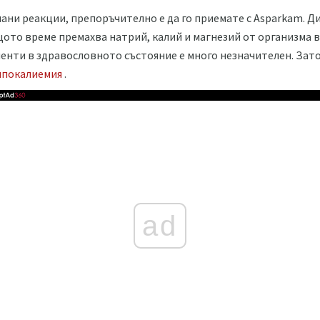
лани реакции, препоръчително е да го приемате с Asparkam. 
щото време премахва натрий, калий и магнезий от организма в
енти в здравословното състояние е много незначителен. Зато
ипокалиемия
.
ad