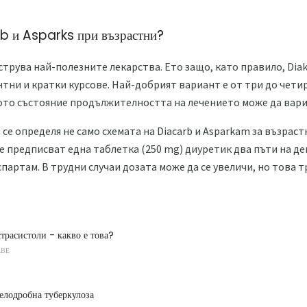
rb и Asparks при възрастни?
струва най-полезните лекарства. Ето защо, като правило, Dia
тни и кратки курсове. Най-добрият вариант е от три до четир
ото състояние продължителността на лечението може да вари
е определя не само схемата на Diacarb и Asparkam за възрастн
предписват една таблетка (250 mg) диуретик два пъти на ден
артам. В трудни случаи дозата може да се увеличи, но това т
трасистоли - какво е това?
АВЕ
елодробна туберкулоза