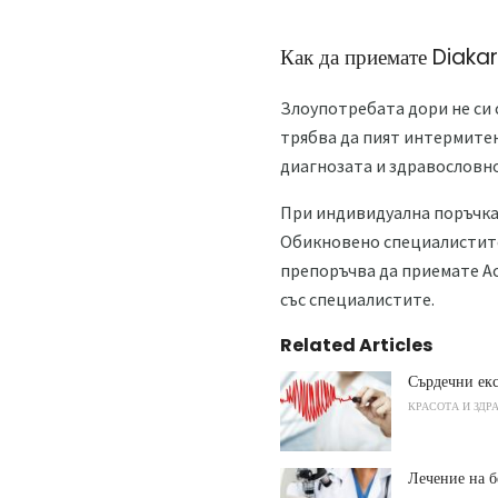
Как да приемате Diaka
Злоупотребата дори не си 
трябва да пият интермитен
диагнозата и здравословн
При индивидуална поръчка с
Обикновено специалистите 
препоръчва да приемате Асп
със специалистите.
Related Articles
Сърдечни екс
КРАСОТА И ЗДР
Лечение на б