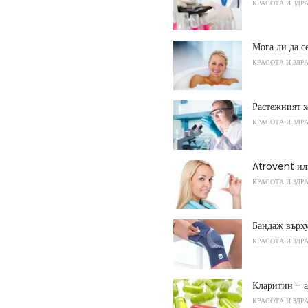
КРАСОТА И ЗДР
Мога ли да с
КРАСОТА И ЗДР
Растежният х
КРАСОТА И ЗДР
Atrovent ил
КРАСОТА И ЗДР
Бандаж върху
КРАСОТА И ЗДР
Кларитин - 
КРАСОТА И ЗДР