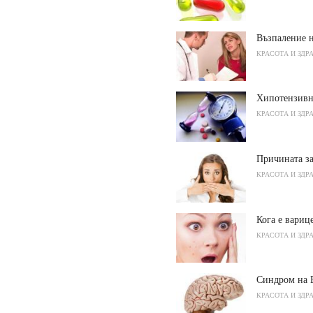
Възпаление 
КРАСОТА И ЗДР
Хипотензивн
КРАСОТА И ЗДР
Причината за
КРАСОТА И ЗДР
Кога е вариц
КРАСОТА И ЗДР
Синдром на 
КРАСОТА И ЗДР