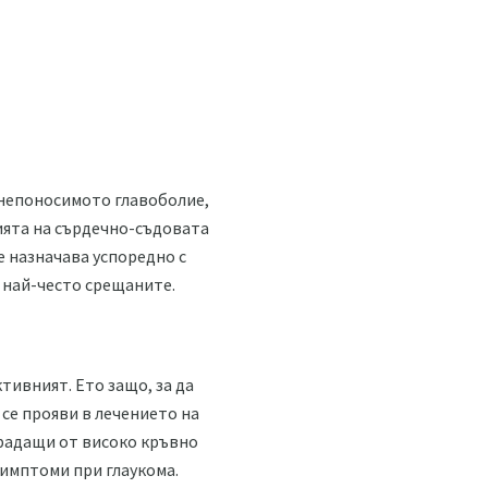
с непоносимото главоболие,
нията на сърдечно-съдовата
е назначава успоредно с
 най-често срещаните.
тивният. Ето защо, за да
се прояви в лечението на
традащи от високо кръвно
симптоми при глаукома.