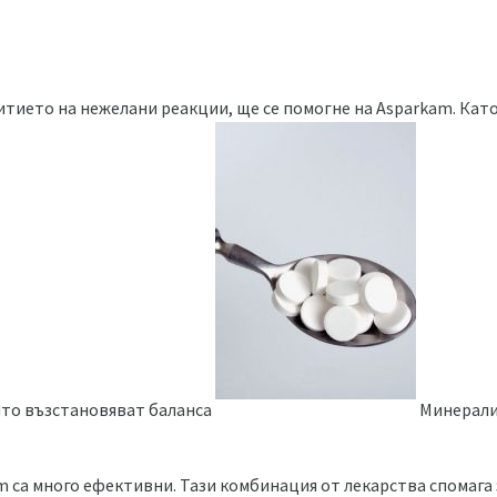
итието на нежелани реакции, ще се помогне на Asparkam. Като
ито възстановяват баланса
Минерали 
m са много ефективни. Тази комбинация от лекарства спомага 