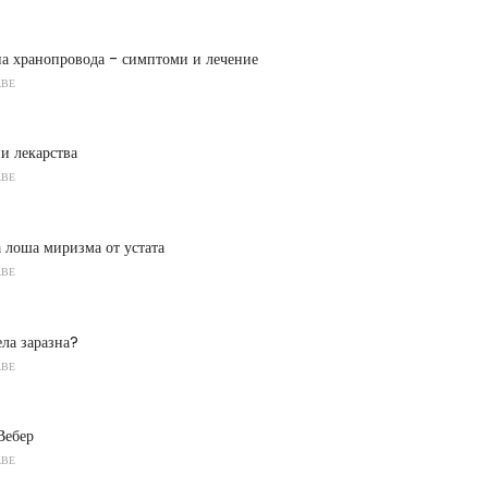
на хранопровода - симптоми и лечение
АВЕ
и лекарства
АВЕ
 лоша миризма от устата
АВЕ
ела заразна?
АВЕ
Вебер
АВЕ