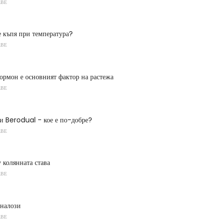
АВЕ
е къпя при температура?
АВЕ
ормон е основният фактор на растежа
АВЕ
и Berodual - кое е по-добре?
АВЕ
 колянната става
АВЕ
аналози
АВЕ