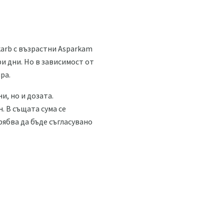
karb с възрастни Asparkam
и дни. Но в зависимост от
ра.
и, но и дозата.
. В същата сума се
рябва да бъде съгласувано