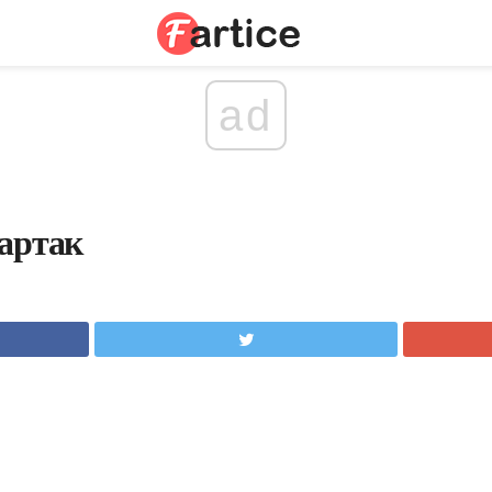
ad
артак