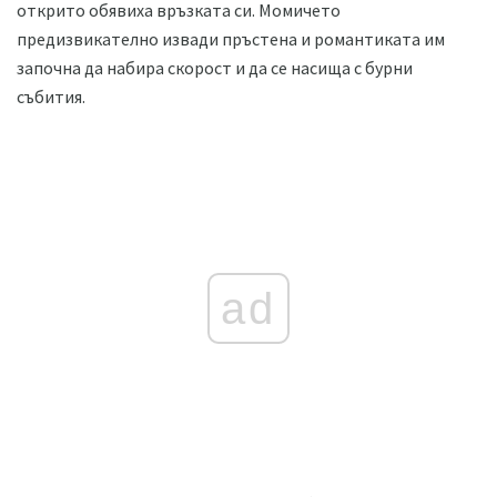
открито обявиха връзката си. Момичето
предизвикателно извади пръстена и романтиката им
започна да набира скорост и да се насища с бурни
събития.
ad