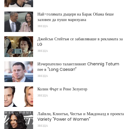
Най-голямата дъщеря на Барак Обама беше
заловен да пуши марихуана
ЗВЕЗДА
Джейсън Стейтъм се забавляваше в рекламата за
LG
ЗВЕЗДА
Изчерпателно талантливият Chennig Tatum
пее в "Long Caesar!"
ЗВЕЗДА
Колин Фърт и Рене Зелуегер
ЗВЕЗДА
Лайвли, Клинтън, Честън и Макдоналд в проекта
Variety "Power of Women"
ЗВЕЗДА