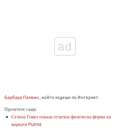
ad
Барбара Палвин
, който ходеше по Интернет.
Прочетете също
Селена Гомез показа отлична физическа форма на
марката Puma