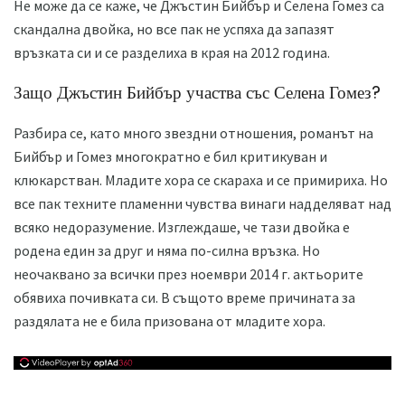
Не може да се каже, че Джъстин Бийбър и Селена Гомез са
скандална двойка, но все пак не успяха да запазят
връзката си и се разделиха в края на 2012 година.
Защо Джъстин Бийбър участва със Селена Гомез?
Разбира се, като много звездни отношения, романът на
Бийбър и Гомез многократно е бил критикуван и
клюкарстван. Младите хора се скараха и се примириха. Но
все пак техните пламенни чувства винаги надделяват над
всяко недоразумение. Изглеждаше, че тази двойка е
родена един за друг и няма по-силна връзка. Но
неочаквано за всички през ноември 2014 г. актьорите
обявиха почивката си. В същото време причината за
раздялата не е била призована от младите хора.