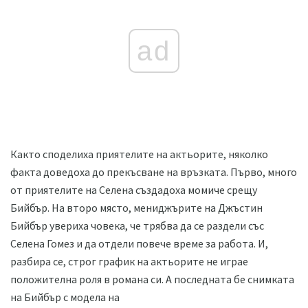
ad
Както споделиха приятелите на актьорите, няколко
факта доведоха до прекъсване на връзката. Първо, много
от приятелите на Селена създадоха момиче срещу
Бийбър. На второ място, мениджърите на Джъстин
Бийбър увериха човека, че трябва да се раздели със
Селена Гомез и да отдели повече време за работа. И,
разбира се, строг график на актьорите не играе
положителна роля в романа си. А последната бе снимката
на Бийбър с модела на