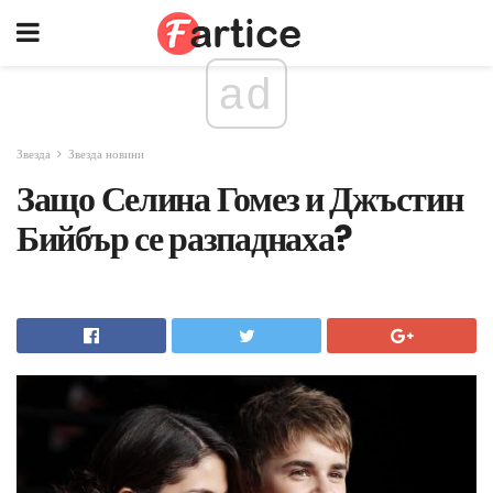
ad
Звезда
Звезда новини
Защо Селина Гомез и Джъстин
Бийбър се разпаднаха?