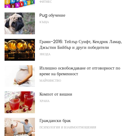
ФИТНЕС
Pug обучение
КЪЩА
Грами-2016: Тейлър Суифт, Кендрик Ламар,
Джъстин Бийбър и други победители
ЗВЕЗДА
Излишно освобождаване от отговорност по
време на бременност
МАЙЧИНСТВО
Компот от вишни
ХРАНА
Граждански брак
ПСИХОЛОГИЯ И ВЗАИМООТНОШЕНИЯ