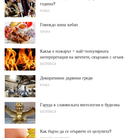
година?
КЪЩА
Говеждо шиш кебап
ХРАНА
Какъв е пожарът - най-популярната
интерпретация на мечтите, свързани с огъня
ESOTERICA
Декоративни дървени греди
КЪЩА
Гаруда в славянската митология и будизма
ESOTERICA
Как бързо да се отървете от целулита?