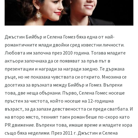
Джъстин Бийбър и Селена Гомез бяха една от най-
романтичните млади двойки сред известни личности.
Любовта им започна през 2010 година. Тогава младите
актьори започнаха да се появяват за пръв път в
презентации и награди за награди заедно. Те държаха
ръце, но не показаха чувствата си открито. Мнозина се
досетиха за връзката между Бийбър и Гомез. Въпреки
това, две неща объркани. Първо, Селена Гомес носеше
пръстен за чистота, който носеше на 12-годишна
възраст, за да запази девствеността си преди сватбата. И
на второ място, техният таен роман беше по-скоро като
PR движение. Въпреки това, имаше време и младите хора
също бяха неделими. През 2011 г. Джъстин и Селена