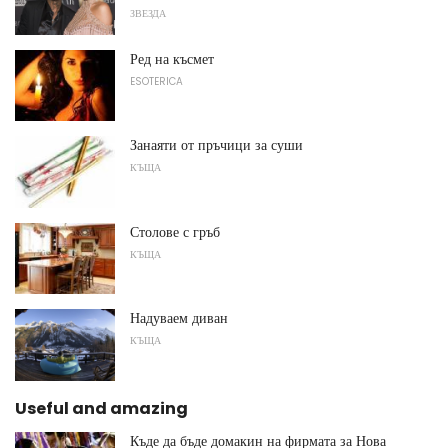
ЗВЕЗДА
Ред на късмет
ESOTERICA
Занаяти от пръчици за суши
КЪЩА
Столове с гръб
КЪЩА
Надуваем диван
КЪЩА
Useful and amazing
Къде да бъде домакин на фирмата за Нова