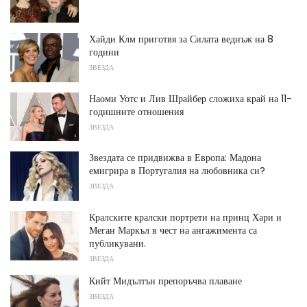
Хайди Клм приготвя за Силата веднъж на 8
години
ЗВЕЗДА
Наоми Уотс и Лив Шрайбер сложиха край на 11-
годишните отношения
ЗВЕЗДА
Звездата се придвижва в Европа: Мадона
емигрира в Португалия на любовника си?
ЗВЕЗДА
Кралските кралски портрети на принц Хари и
Меган Маркъл в чест на ангажимента са
публикувани.
ЗВЕЗДА
Кийт Мидълтън препоръчва плаване
ЗВЕЗДА