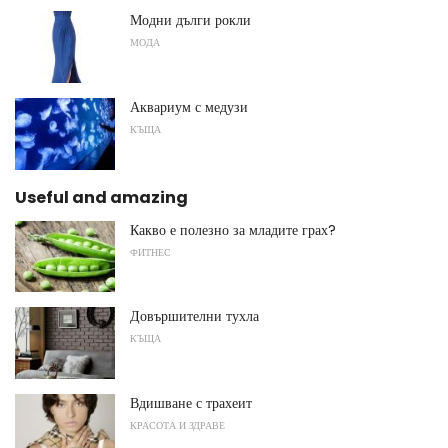
Модни дълги рокли
МОДА
Аквариум с медузи
КЪЩА
Useful and amazing
Какво е полезно за младите грах?
ФИТНЕС
Довършителни тухла
КЪЩА
Вдишване с трахеит
КРАСОТА И ЗДРАВЕ