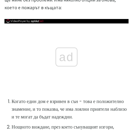
което е пожарът в къщата:
ad
Когато един дом е взривен в сън - това е положително
знамение, и то показва, че има лоялни приятели наблизо
и те могат да бъдат надеждни.
Нощното виждане, през което сънуващият изгори,