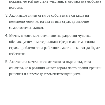
показва, че той ще стане участник в неочаквана любовна
история.
Ако имаше силен огън от собствената си къща на
неженено момиче, тогава тя има страх да започне
самостоятелен живот.
Мечта, в която мечтател изпитва радостни чувства,
обещава успех в материалната сфера и ако има силна
страх, проблемите на работното място не могат да бъдат
избегнати.
Ако такива мечти не са мечтани за първи път, това
означава, че в реалния живот хората често правят грешни
решения и е време да променят тенденцията.