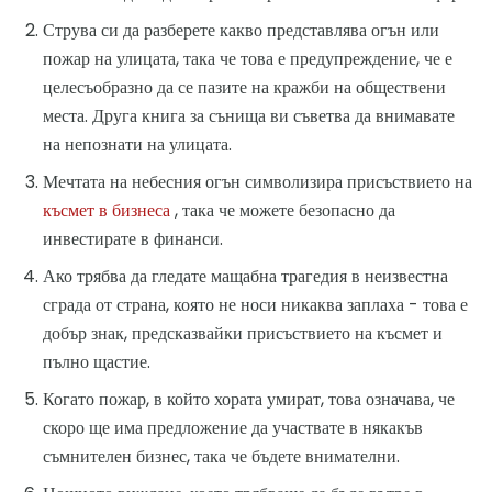
Струва си да разберете какво представлява огън или
пожар на улицата, така че това е предупреждение, че е
целесъобразно да се пазите на кражби на обществени
места. Друга книга за сънища ви съветва да внимавате
на непознати на улицата.
Мечтата на небесния огън символизира присъствието на
късмет в бизнеса
, така че можете безопасно да
инвестирате в финанси.
Ако трябва да гледате мащабна трагедия в неизвестна
сграда от страна, която не носи никаква заплаха - това е
добър знак, предсказвайки присъствието на късмет и
пълно щастие.
Когато пожар, в който хората умират, това означава, че
скоро ще има предложение да участвате в някакъв
съмнителен бизнес, така че бъдете внимателни.