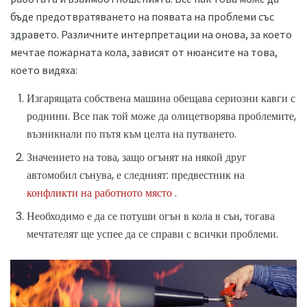
бъде предотвратяването на появата на проблеми със
здравето. Различните интерпретации на онова, за което
мечтае пожарната кола, зависят от нюансите на това,
което видяха:
Изгарящата собствена машина обещава сериозни кавги с
роднини. Все пак той може да олицетворява проблемите,
възникнали по пътя към целта на путването.
Значението на това, защо огънят на някой друг
автомобил сънува, е следният: предвестник на
конфликти на работното място
.
Необходимо е да се потуши огън в кола в сън, тогава
мечтателят ще успее да се справи с всички проблеми.