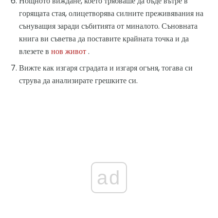
Нощното виждане, което трябваше да бъде вътре в
горящата стая, олицетворява силните преживявания на
сънуващия заради събитията от миналото. Съновната
книга ви съветва да поставите крайната точка и да
влезете в
нов живот
.
Вижте как изгаря сградата и изгаря огъня, тогава си
струва да анализирате грешките си.
ad