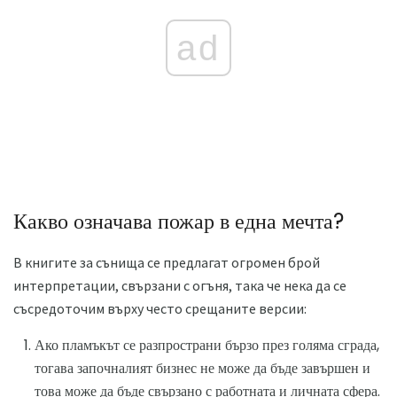
ad
Какво означава пожар в една мечта?
В книгите за сънища се предлагат огромен брой
интерпретации, свързани с огъня, така че нека да се
съсредоточим върху често срещаните версии:
Ако пламъкът се разпространи бързо през голяма сграда,
тогава започналият бизнес не може да бъде завършен и
това може да бъде свързано с работната и личната сфера.