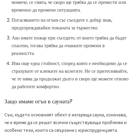
момиче, се смята, че скоро ще трябва да се премести или
временно да промени ситуацията.
Погасяването на огъня със съседите е добър знак,
предупреждавайки поканата за тържество.
Ако имате пожар при съседите, от които трябва да бъдат
спасени, тогава трябва да очаквате промени в
реалността.
Има още една стойност, според която е необходимо да се
страхувате от клюките на колегите. Не се притеснявайте,
че те няма да продължат дълго и скоро ще можете отново
да работите комфортно.
Защо имаме огън в сауната?
Сън, където основният обект е изгаряща сауна, означава,
че е време да се решат всички съществуващи проблеми и
особено тези, които са свързани с юриспруденцията.