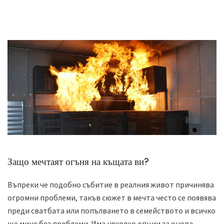
Защо мечтаят огъня на къщата ви?
Въпреки че подобно събитие в реалния живот причинява
огромни проблеми, такъв сюжет в мечта често се появява
преди сватбата или попълването в семейството и всичко
ще мине без проблеми. Има няколко опции за онова,