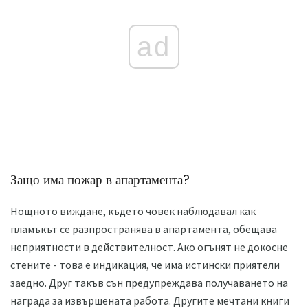
ad
Защо има пожар в апартамента?
Нощното виждане, където човек наблюдавал как
пламъкът се разпространява в апартамента, обещава
неприятности в действителност. Ако огънят не докосне
стените - това е индикация, че има истински приятели
заедно. Друг такъв сън предупреждава получаването на
награда за извършената работа. Другите мечтани книги