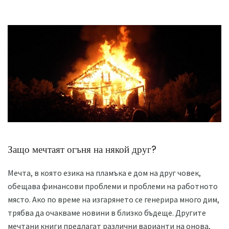
Защо мечтаят огъня на някой друг?
Мечта, в която езика на пламъка е дом на друг човек,
обещава финансови проблеми и проблеми на работното
място. Ако по време на изгарянето се генерира много дим,
трябва да очакваме новини в близко бъдеще. Другите
мечтани книги предлагат различни варианти на онова,