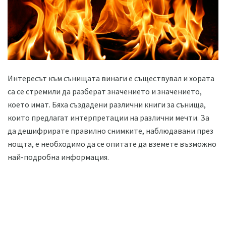
Интересът към сънищата винаги е съществувал и хората
са се стремили да разберат значението и значението,
което имат. Бяха създадени различни книги за сънища,
които предлагат интерпретации на различни мечти. За
да дешифрирате правилно снимките, наблюдавани през
нощта, е необходимо да се опитате да вземете възможно
най-подробна информация.