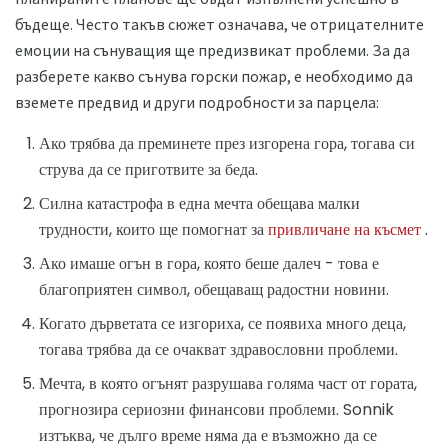
бъдеще. Често такъв сюжет означава, че отрицателните
емоции на сънуващия ще предизвикат проблеми. За да
разберете какво сънува горски пожар, е необходимо да
вземете предвид и други подробности за парцела:
Ако трябва да преминете през изгорена гора, тогава си
струва да се приготвите за беда.
Силна катастрофа в една мечта обещава малки
трудности, които ще помогнат за
привличане на късмет
.
Ако имаше огън в гора, която беше далеч - това е
благоприятен символ, обещаващ радостни новини.
Когато дърветата се изгориха, се появиха много деца,
тогава трябва да се очакват здравословни проблеми.
Мечта, в която огънят разрушава голяма част от гората,
прогнозира сериозни финансови проблеми. Sonnik
изтъква, че дълго време няма да е възможно да се