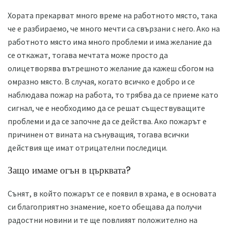
Хората прекарват много време на работното място, така
че е разбираемо, че много мечти са свързани с него. Ако на
работното място има много проблеми и има желание да
се откажат, тогава мечтата може просто да
олицетворява вътрешното желание да кажеш сбогом на
омразно място. В случая, когато всичко е добро и се
наблюдава пожар на работа, то трябва да се приеме като
сигнал, че е необходимо да се решат съществуващите
проблеми и да се започне да се действа. Ако пожарът е
причинен от вината на сънуващия, тогава всички
действия ще имат отрицателни последици.
Защо имаме огън в църквата?
Сънят, в който пожарът се е появил в храма, е в основата
си благоприятно знамение, което обещава да получи
радостни новини и те ще повлияят положително на