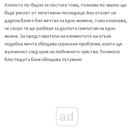
Колкото по-бързо се постига това, толкова по-малко ще
бъде рискът от негативни последици. Ако огънят на
дадена баня е бил мечтал за едно момиче, това означава,
че скоро тя ще разбере за дългата симпатия на едно
момче. За представители на елементите на огъня
подобна мечта обещава сериозни проблеми, които ще
възникнат след края на любовните чувства. Понякога
блестящата баня обещава пътуване.
ad