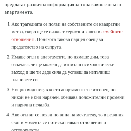
предлагат различна информация за това какво е огън в
апартамента.
Ако трагедията се появи на собствените си квадратни
метра, скоро ще се очакват сериозни кавги в
семейните
отношения
. Понякога такова парцел обещава
предателство на съпруга.
Имаше огън в апартамента, но нямаше дим, това
означава, че ще можеш да изпиташ психологически
възход и ще ти даде сила да успееш да изпълниш
плановете си.
Нощно видение, в което апартаментът е изгорен, но
никой не е бил наранен, обещава положителни промени
и парична печалба.
Ако огънят се появи по вина на мечтателя, то в реалния
свят в момента се потискат някои отношения и
отговорности.