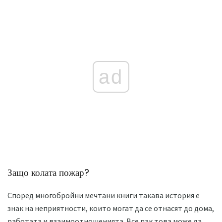
ad
Защо колата пожар?
Според многобройни мечтани книги такава история е
знак на неприятности, които могат да се отнасят до дома,
работата и взаимоотношенията. Все пак това може да