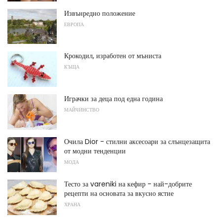
Извънредно положение
ЕВРОПА
Крокодил, изработен от мъниста
КЪЩА
Играчки за деца под една година
МАЙЧИНСТВО
Очила Dior - стилни аксесоари за слънцезащита
от модни тенденции
МОДА
Тесто за vareniki на кефир - най-добрите
рецепти на основата за вкусно ястие
ХРАНА