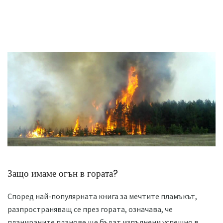
Защо имаме огън в гората?
Според най-популярната книга за мечтите пламъкът,
разпространяващ се през гората, означава, че
планираните планове ще бъдат изпълнени успешно в