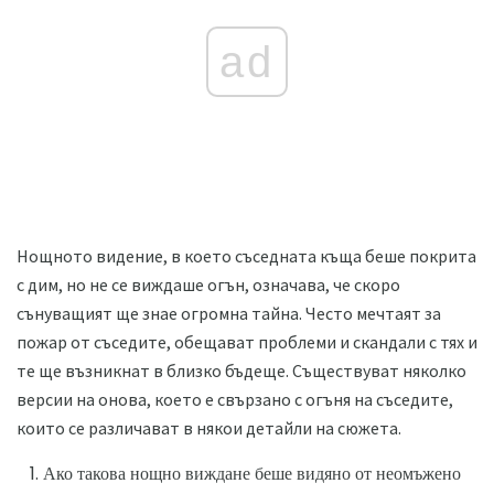
ad
Нощното видение, в което съседната къща беше покрита
с дим, но не се виждаше огън, означава, че скоро
сънуващият ще знае огромна тайна. Често мечтаят за
пожар от съседите, обещават проблеми и скандали с тях и
те ще възникнат в близко бъдеще. Съществуват няколко
версии на онова, което е свързано с огъня на съседите,
които се различават в някои детайли на сюжета.
Ако такова нощно виждане беше видяно от неомъжено