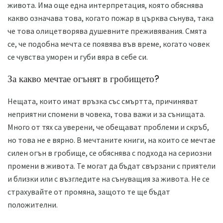
живота. Има още една интерпретация, която обяснява
какво означава това, когато пожар в църква сънува, така
че това олицетворява душевните преживявания. Смята
се, че подобна мечта се появява във време, когато човек
се чувства уморен и губи вяра в себе си.
За какво мечтае огънят в гробището?
Нещата, които имат връзка със смъртта, причиняват
неприятни спомени в човека, това важи и за сънищата.
Много от тях са уверени, че обещават проблеми и скръб,
но това не е вярно. В мечтаните книги, на които се мечтае
силен огън в гробище, се обяснява с подхода на сериозни
промени в живота. Те могат да бъдат свързани с приятели
и близки или с възгледите на сънуващия за живота. Не се
страхувайте от промяна, защото те ще бъдат
положителни.