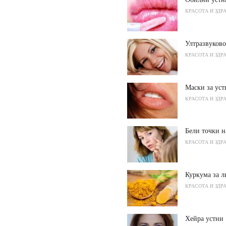
КРАСОТА И ЗДР
Ултразвуково
КРАСОТА И ЗДР
Маски за уст
КРАСОТА И ЗДР
Бели точки н
КРАСОТА И ЗДР
Куркума за л
КРАСОТА И ЗДР
Хейра устни