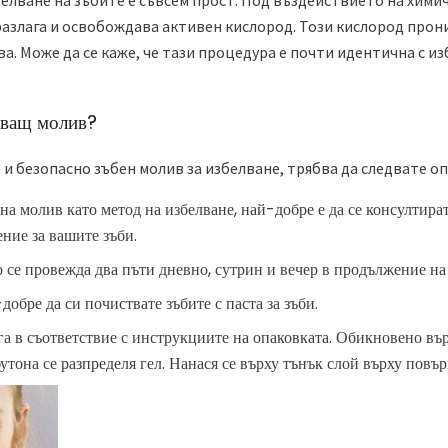
елване на зъбите е съвсем прост. Под въздействието на хим
азлага и освобождава активен кислород. Този кислород прон
ва. Може да се каже, че тази процедура е почти идентична с и
лващ молив?
 и безопасно зъбен молив за избелване, трябва да следвате о
а молив като метод на избелване, най-добре е да се консултирате
ение за вашите зъби.
се провежда два пъти дневно, сутрин и вечер в продължение на
обре да си почиствате зъбите с паста за зъби.
ага в съответствие с инструкциите на опаковката. Обикновено вър
утона се разпределя гел. Нанася се върху тънък слой върху повър