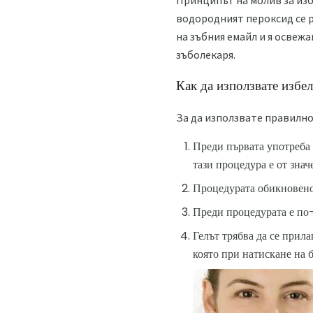
Принципът на молив за изб
водородният пероксид се р
на зъбния емайл и я освежа
зъболекаря.
Как да използвате избе
За да използвате правилно
Преди първата употреба н
тази процедура е от знач
Процедурата обикновено 
Преди процедурата е по-д
Гелът трябва да се прил
която при натискане на б