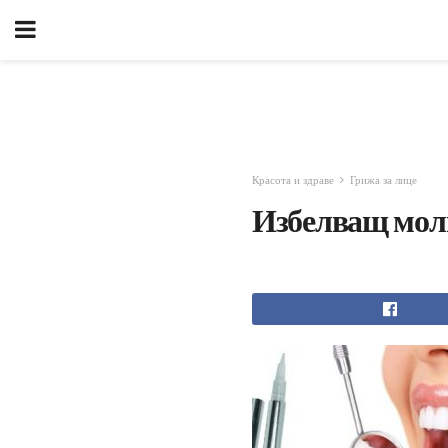
Красота и здраве
Грижа за лице
Избелващ моли