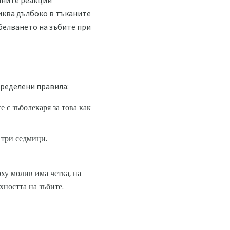
ичните реакции
иква дълбоко в тъканите
збелването на зъбите при
пределени правила:
 с зъболекаря за това как
 три седмици.
ху молив има четка, на
хността на зъбите.