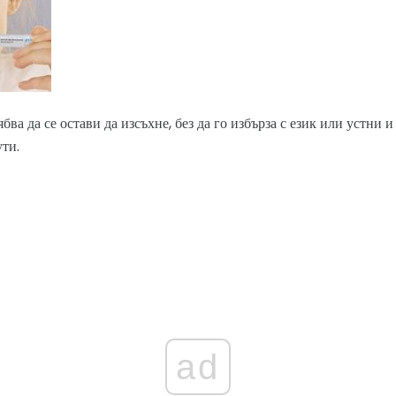
бва да се остави да изсъхне, без да го избърза с език или устни и
ти.
ad