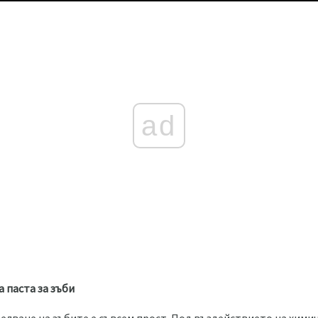
ad
 паста за зъби