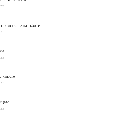
АВЕ
 почистване на зъбите
АВЕ
ни
АВЕ
а лицето
АВЕ
ицето
АВЕ