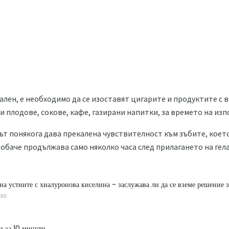
ален, е необходимо да се изоставят цигарите и продуктите с 
и плодове, сокове, кафе, газирани напитки, за времето на изп
вът понякога дава прекалена чувствителност към зъбите, коет
обаче продължава само няколко часа след прилагането на гела
на устните с хиалуронова киселина - заслужава ли да се вземе решение 
АВЕ
и за 10 минути