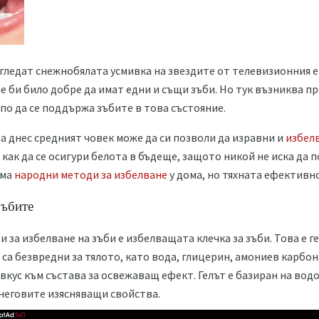
 гледат снежнобялата усмивка на звездите от телевизионния ек
че би било добре да имат едни и същи зъби. Но тук възниква п
по да се поддържа зъбите в това състояние.
 а днес средният човек може да си позволи да изравни и
избел
 как да се осигури белота в бъдеще, защото никой не иска да
има
народни методи за избелване
у дома, но тяхната ефективн
зъбите
за избелване на зъби е избелващата клечка за зъби. Това е г
са безвредни за тялото, като вода, глицерин, амониев карбон
кус към състава за освежаващ ефект. Гелът е базиран на вод
 неговите изясняващи свойства.