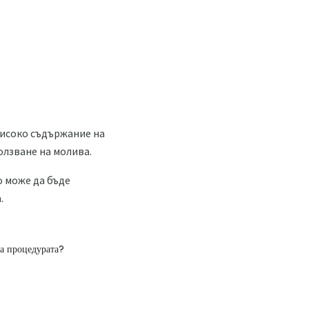
високо съдържание на
олзване на молива.
о може да бъде
.
за процедурата?