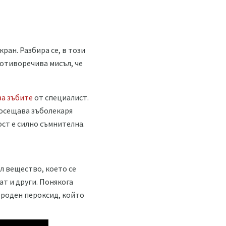
ран. Разбира се, в този
ротиворечива мисъл, че
ва зъбите
от специалист.
 посещава зъболекаря
ост е силно съмнителна.
ел вещество, което се
ат и други. Понякога
ороден пероксид, който