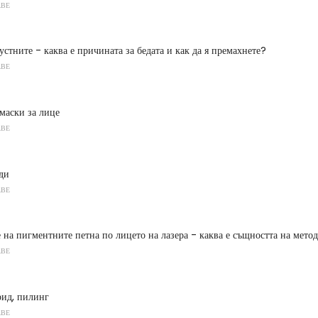
АВЕ
устните - каква е причината за бедата и как да я премахнете?
АВЕ
маски за лице
АВЕ
ди
АВЕ
 на пигментните петна по лицето на лазера - каква е същността на метод
АВЕ
рид, пилинг
АВЕ